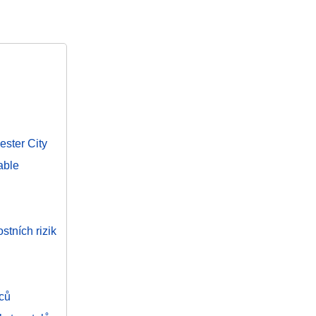
ester City
able
tních rizik
nců