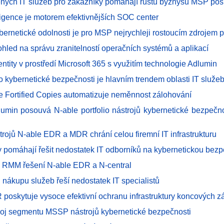
ených IT služeb pro zákazníky pomáhají růstu byznysu MSP pos
ligence je motorem efektivnějších SOC center
ybernetické odolnosti je pro MSP nejrychleji rostoucím zdrojem p
hled na správu zranitelností operačních systémů a aplikací
ntity v prostředí Microsoft 365 s využitím technologie Adlumin
o kybernetické bezpečnosti je hlavním trendem oblasti IT služe
e Fortified Copies automatizuje neměnnost zálohování
dlumin posouvá N-able portfolio nástrojů kybernetické bezpečno
trojů N-able EDR a MDR chrání celou firemní IT infrastrukturu
 pomáhají řešit nedostatek IT odborníků na kybernetickou bez
 RMM řešení N-able EDR a N-central
nákupu služeb řeší nedostatek IT specialistů
 poskytuje vysoce efektivní ochranu infrastruktury koncových z
voj segmentu MSSP nástrojů kybernetické bezpečnosti