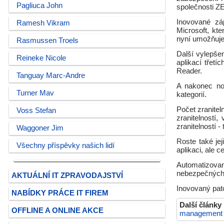
Pagliuca John
společnosti
Inovované zá
Ramesh Vikram
Microsoft, kt
nyní umožňuje 
Rasmussen Troels
Další vylepše
Reineke Nicole
aplikací třetí
Reader.
Tanguay Marc-Andre
A nakonec nov
Turner Mav
kategorií.
Počet zranitel
Voss Stefan
zranitelností
zranitelností 
Waggoner Jim
Roste také jej
Všechny příspěvky našich lidí
aplikaci, ale 
Automatizova
nebezpečných
AKTUÁLNÍ IT ZPRAVODAJSTVÍ
Inovovaný pat
NABÍDKY PRÁCE IT FIREM
Další články
OFFLINE A ONLINE AKCE
management