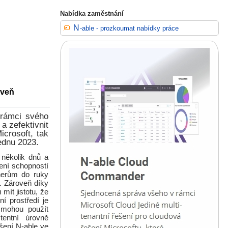
Nabídka zaměstnání
N-able - prozkoumat nabídky práce
oveň
 rámci svého
a zefektivnit
crosoft, tak
ednu 2023.
 několik dnů a
ení schopností
erům do ruky
ů. Zároveň díky
mít jistotu, že
í prostředí je
k mohou použít
tentní úrovně
ešení N-able ve