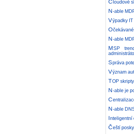
C
loudové s
N
-able MD
V
ýpadky IT
O
čekávané 
N
-able MDR
M
SP tren
administrát
S
práva pot
V
ýznam aut
T
OP skripty
N
-able je 
C
entralizac
N
-able DNS
I
nteligentní
Č
eští posk