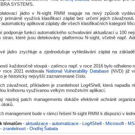
 ZEBRA SYSTEMS.
platovací jádro v N-sight RMM reaguje na nový způsob vydáván
erý primárně využívá klasifikaci záplat bez určení jejich závažnost
automaticky aplikovat záplaty dle všech klasifikačních kategorií Mic
ní podporuje funkci automatického schvalování aktualizací u 100 nej
ch stran, které jsou detekovány platformou N-sight, včetně např. A
é jádro zrychluje a zjednodušuje vyhledávání záplat na základě 
ností každoročně stoupá - zatímco např. v roce 2016 bylo odhaleno n
, v roce 2021 evidovala
National Vulnerability Database
(NVD) již v
- to je historicky nejvyšší zaznamenané číslo.
ich závažnost, příkladem je zranitelnost Log4Shell, která napadla ni
celou knihovnu využívanou velkým množstvím aplikací.
ný nástroj patch managementu dokáže efektivně ochránit organiz
 útoků.
ch management bude v rámci řešení N-sight RMM k dispozici v ledn
 k tématům
-
aktualizace
-
automatizace
-
Log4Shell
-
Microsoft
-
MS
-
zranitelnost
-
Ondřej Šabata