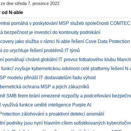
ze dne středa 7. prosince 2022
y od N-able
entral pomáhá v poskytování MSP služeb společnosti COMTEC
á bezpečnost je investicí do kontinuity podnikání
ecovery jako služba v rámci N-able řešení Cove Data Protection
 N-zo urychluje řešení problémů IT týmů
ení pomáhají chránit globální IT provoz fotbalového klubu Manch
 funkcí zvyšuje kybernetickou odolnost celé platformy řešení N-
SP modelu přináší IT dodavatelům řadu výhod
ybernetická ochrana MSP a jejich zákazníků
aně SMB firem brání omezené rozpočty a podceňování bezpečnos
 využívá funkce umělé inteligence Purple AI
Protection zálohování s proaktivní detekcí anomálií
ední podniky jsou nyní hlavním cílem sofistikovaných kyberzloči