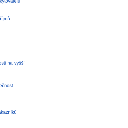
kytovatelů
říjmů
b
sti na vyšší
pečnost
ákazníků