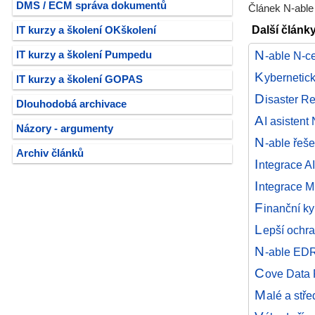
DMS / ECM správa dokumentů
Článek N-able 
Další článk
IT kurzy a školení OKškolení
N
IT kurzy a školení Pumpedu
-able N-c
K
ybernetick
IT kurzy a školení GOPAS
D
isaster R
Dlouhodobá archivace
A
I asistent
Názory - argumenty
N
-able řeš
Archiv článků
I
ntegrace AI
I
ntegrace M
F
inanční k
L
epší ochr
N
-able EDR
C
ove Data 
M
alé a stř