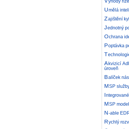
V
ýhody říz
U
mělá inte
Z
ajištění k
J
ednotný po
O
chrana ide
P
optávka p
T
echnologi
A
kvizicí A
úroveň
B
alíček nás
M
SP služby
I
ntegrované
M
SP model 
N
-able EDR
R
ychlý roz