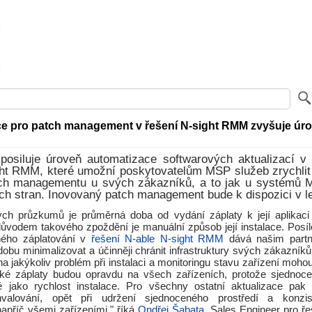
e pro patch management v řešení N-sight RMM zvyšuje úr
 posiluje úroveň automatizace softwarových aktualizací v
ht RMM, které umožní poskytovatelům MSP služeb zrychlit 
ch managementu u svých zákazníků, a to jak u systémů Mi
tích stran. Inovovaný patch management bude k dispozici v l
ých průzkumů je průměrná doba od vydání záplaty k její aplikaci
důvodem takového zpoždění je manuální způsob její instalace. Posíl
ného záplatování v
řešení N-able N-sight RMM
dává našim partn
obu minimalizovat a účinněji chránit infrastruktury svých zákazník
 jakýkoliv problém při instalaci a monitoringu stavu zařízení mohou 
cké záplaty budou opravdu na všech zařízeních, protože sjednocen
té jako rychlost instalace. Pro všechny ostatní aktualizace pa
valování, opět při udržení sjednoceného prostředí a konzis
apříč všemi zařízeními," říká
Ondřej Šabata
, Sales Engineer pro ř