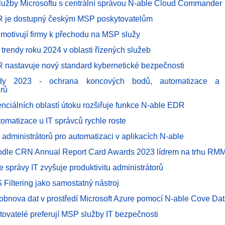
lužby Microsoftu s centrální správou N-able Cloud Commander
R je dostupný českým MSP poskytovatelům
 motivují firmy k přechodu na MSP služy
trendy roku 2024 v oblasti řízených služeb
 nastavuje nový standard kybernetické bezpečnosti
dy 2023 - ochrana koncových bodů, automatizace a pr
orů
enciálních oblastí útoku rozšiřuje funkce N-able EDR
omatizace u IT správců rychle roste
 administrátorů pro automatizaci v aplikacích N-able
podle CRN Annual Report Card Awards 2023 lídrem na trhu RM
e správy IT zvyšuje produktivitu administrátorů
 Filtering jako samostatný nástroj
 obnova dat v prostředí Microsoft Azure pomocí N-able Cove Dat
ytovatelé preferují MSP služby IT bezpečnosti