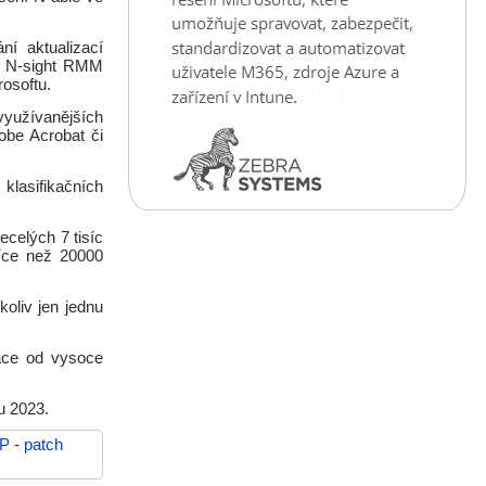
í aktualizací
i. N-sight RMM
rosoftu.
využívanějších
dobe Acrobat či
klasifikačních
ecelých 7 tisíc
íce než 20000
koliv jen jednu
ace od vysoce
u 2023.
P
-
patch