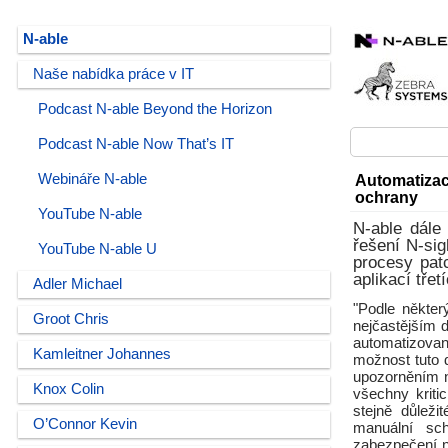
N-able
Naše nabídka práce v IT
Podcast N-able Beyond the Horizon
Podcast N-able Now That’s IT
Webináře N-able
Automatizac
ochrany
YouTube N-able
N-able dále
řešení N-sig
YouTube N-able U
procesy pat
aplikací tře
Adler Michael
"Podle někter
Groot Chris
nejčastějším 
automatizova
Kamleitner Johannes
možnost tuto d
upozorněním na
Knox Colin
všechny kriti
stejně důleži
O’Connor Kevin
manuální sch
zabezpečení n