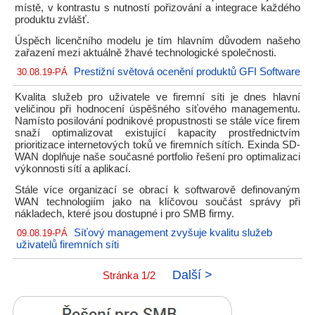
místě, v kontrastu s nutností pořizování a integrace každého
produktu zvlášť.
Úspěch licenčního modelu je tím hlavním důvodem našeho
zařazení mezi aktuálně žhavé technologické společnosti.
Prestižní světová ocenění produktů GFI Software
30.08.19-PÁ
Kvalita služeb pro uživatele ve firemní síti je dnes hlavní
veličinou při hodnocení úspěšného síťového managementu.
Namísto posilování podnikové propustnosti se stále více firem
snaží optimalizovat existující kapacity prostřednictvím
prioritizace internetových toků ve firemních sítích. Exinda SD-
WAN doplňuje naše současné portfolio řešení pro optimalizaci
výkonnosti sítí a aplikací.
Stále více organizací se obrací k softwarově definovaným
WAN technologiím jako na klíčovou součást správy při
nákladech, které jsou dostupné i pro SMB firmy.
Síťový management zvyšuje kvalitu služeb
09.08.19-PÁ
uživatelů firemních síti
Další >
Stránka 1/2