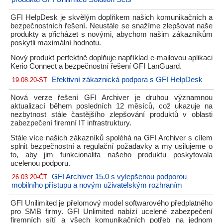
GFI HelpDesk je skvělým doplňkem našich komunikačních a
bezpečnostních řešení. Neustále se snažíme zlepšovat naše
produkty a přicházet s novými, abychom našim zákazníkům
poskytli maximální hodnotu.
Nový produkt perfektně doplňuje například e-mailovou aplikaci
Kerio Connect a bezpečnostní řešení GFI LanGuard.
Efektivní zákaznická podpora s GFI HelpDesk
19.08.20-ST
Nová verze řešení GFI Archiver je druhou významnou
aktualizací během posledních 12 měsíců, což ukazuje na
nezbytnost stále častějšího zlepšování produktů v oblasti
zabezpečení firemní IT infrastruktury.
Stále více našich zákazníků spoléhá na GFI Archiver s cílem
splnit bezpečnostní a regulační požadavky a my usilujeme o
to, aby jim funkcionalita našeho produktu poskytovala
ucelenou podporu.
GFI Archiver 15.0 s vylepšenou podporou
26.03.20-ČT
mobilního přístupu a novým uživatelským rozhraním
GFI Unilimited je přelomový model softwarového předplatného
pro SMB firmy. GFI Unlimited nabízí ucelené zabezpečení
firemních sítí a všech komunikačních potřeb na jednom