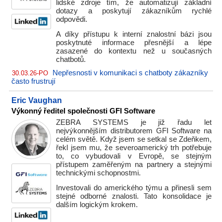
lidské zdroje tím, že automatizují základní
dotazy a poskytují zákazníkům rychlé
odpovědi.
A díky přístupu k interní znalostní bázi jsou
poskytnuté informace přesnější a lépe
zasazené do kontextu než u současných
chatbotů.
Nepřesnosti v komunikaci s chatboty zákazníky
30.03.26-PO
často frustrují
Eric Vaughan
Výkonný ředitel společnosti GFI Software
ZEBRA SYSTEMS je již řadu let
nejvýkonnějším distributorem GFI Software na
celém světě. Když jsem se setkal se Zdeňkem,
řekl jsem mu, že severoamerický trh potřebuje
to, co vybudovali v Evropě, se stejným
přístupem zaměřeným na partnery a stejnými
technickými schopnostmi.
Investovali do amerického týmu a přinesli sem
stejné odborné znalosti. Tato konsolidace je
dalším logickým krokem.