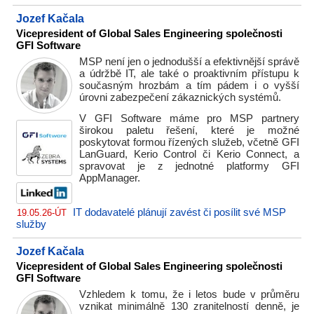
Jozef Kačala
Vicepresident of Global Sales Engineering společnosti
GFI Software
MSP není jen o jednodušší a efektivnější správě
a údržbě IT, ale také o proaktivním přístupu k
současným hrozbám a tím pádem i o vyšší
úrovni zabezpečení zákaznických systémů.
V GFI Software máme pro MSP partnery
širokou paletu řešení, které je možné
poskytovat formou řízených služeb, včetně GFI
LanGuard, Kerio Control či Kerio Connect, a
spravovat je z jednotné platformy GFI
AppManager.
IT dodavatelé plánují zavést či posílit své MSP
19.05.26-ÚT
služby
Jozef Kačala
Vicepresident of Global Sales Engineering společnosti
GFI Software
Vzhledem k tomu, že i letos bude v průměru
vznikat minimálně 130 zranitelností denně, je