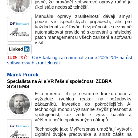
jasné, že provádět softwarové opravy ručně je
úkol stále nedosažitelnější.
Manuální opravy zranitelností dávají smysl
pouze ve specifických případech, ale pro
každodenní zajišťování bezpečnosti je nezbytné
automatizovat pravidelné skenování a následný
patch management u všech zařízení a softwaru
v síti.
CVE katalog zaznamenal v roce 2025 20% nárůst
14.05.26-ČT
softwarových zranitelností
Marek Prorok
Specialista na AI a VR řešení společnosti ZEBRA
SYSTEMS
E-commerce trh je nesmírně konkurenční a
vyžaduje rychlou reakci na požadavky
zákazníků. Investice do pokročilejších AI
technologií mohou významně zvýšit přesnost a
spokojenost, což vede k vyšší loajalitě a
většímu počtu opakovaných nákupů.
Technologie jako MyPersonas umožňují vytvořit
digitální dvojče pracovníka a snížit zátěž na