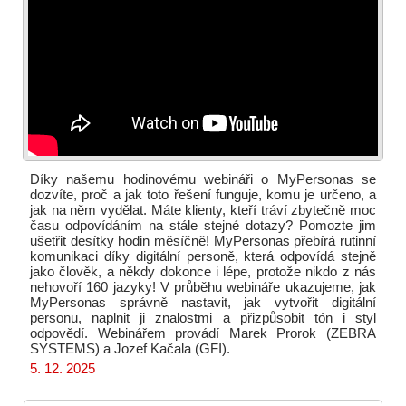
Díky našemu hodinovému webináři o MyPersonas se
dozvíte, proč a jak toto řešení funguje, komu je určeno, a
jak na něm vydělat. Máte klienty, kteří tráví zbytečně moc
času odpovídáním na stále stejné dotazy? Pomozte jim
ušetřit desítky hodin měsíčně! MyPersonas přebírá rutinní
komunikaci díky digitální personě, která odpovídá stejně
jako člověk, a někdy dokonce i lépe, protože nikdo z nás
nehovoří 160 jazyky! V průběhu webináře ukazujeme, jak
MyPersonas správně nastavit, jak vytvořit digitální
personu, naplnit ji znalostmi a přizpůsobit tón i styl
odpovědí. Webinářem provádí Marek Prorok (ZEBRA
SYSTEMS) a Jozef Kačala (GFI).
5. 12. 2025