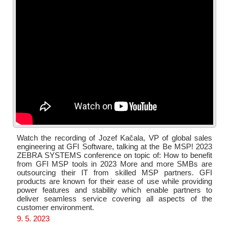
Watch the recording of Jozef Kačala, VP of global sales
engineering at GFI Software, talking at the Be MSP! 2023
ZEBRA SYSTEMS conference on topic of: How to benefit
from GFI MSP tools in 2023 More and more SMBs are
outsourcing their IT from skilled MSP partners. GFI
products are known for their ease of use while providing
power features and stability which enable partners to
deliver seamless service covering all aspects of the
customer environment.
9. 5. 2023