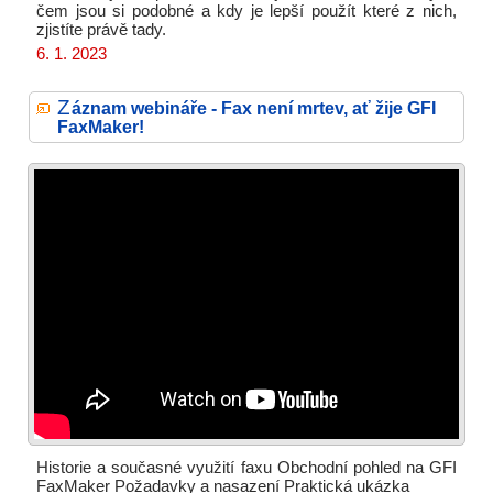
čem jsou si podobné a kdy je lepší použít které z nich,
zjistíte právě tady.
6. 1. 2023
Z
áznam webináře - Fax není mrtev, ať žije GFI
FaxMaker!
Historie a současné využití faxu Obchodní pohled na GFI
FaxMaker Požadavky a nasazení Praktická ukázka