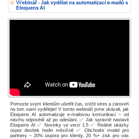
W
ebinář - Jak vydělat na automatizaci e-mailů s
Eloquens AI
Pomozte svým klientům ušetřit čas, snížit stres a zároveň
na tom sami vydělejte! V tomto webináři jsme ukázali, jak
Eloquens AI automatizuje e-mailovou komunikaci – od
návrhu odpovědí až po odeslání. ✅ Jak správně nastavit
Eloquens AI ✅ Novinky ve verzi 1.5 ✅ Reálné ukázky
úspor desítek hodin měsíčně ✅ Obchodní model pro
partnery – 20% úspora pro klienty, 20 %+ zisk pro vás