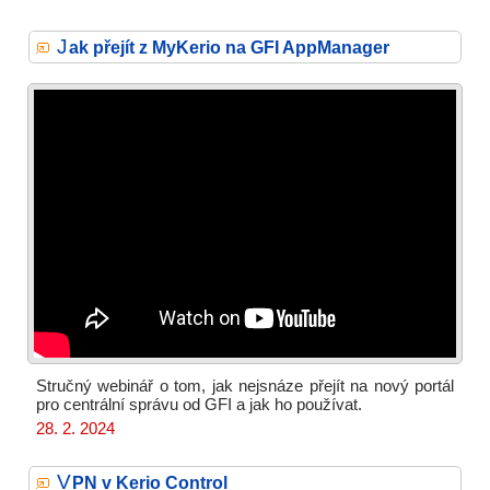
J
ak přejít z MyKerio na GFI AppManager
Stručný webinář o tom, jak nejsnáze přejít na nový portál
pro centrální správu od GFI a jak ho používat.
28. 2. 2024
V
PN v Kerio Control