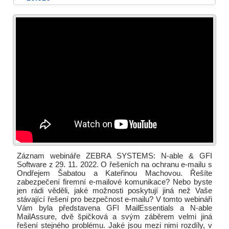
Záznam webináře ZEBRA SYSTEMS: N-able & GFI
Software z 29. 11. 2022. O řešeních na ochranu e-mailu s
Ondřejem Šabatou a Kateřinou Machovou. Řešíte
zabezpečení firemní e-mailové komunikace? Nebo byste
jen rádi věděli, jaké možnosti poskytují jiná než Vaše
stávající řešení pro bezpečnost e‑mailu? V tomto webináři
Vám byla představena GFI MailEssentials a N-able
MailAssure, dvě špičková a svým záběrem velmi jiná
řešení stejného problému. Jaké jsou mezi nimi rozdíly, v