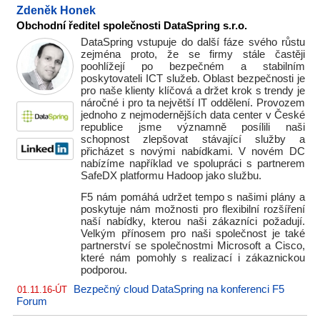
Zdeněk Honek
Obchodní ředitel společnosti DataSpring s.r.o.
DataSpring vstupuje do další fáze svého růstu
zejména proto, že se firmy stále častěji
poohlížejí po bezpečném a stabilním
poskytovateli ICT služeb. Oblast bezpečnosti je
pro naše klienty klíčová a držet krok s trendy je
náročné i pro ta největší IT oddělení. Provozem
jednoho z nejmodernějších data center v České
republice jsme významně posílili naši
schopnost zlepšovat stávající služby a
přicházet s novými nabídkami. V novém DC
nabízíme například ve spolupráci s partnerem
SafeDX platformu Hadoop jako službu.
F5 nám pomáhá udržet tempo s našimi plány a
poskytuje nám možnosti pro flexibilní rozšíření
naší nabídky, kterou naši zákazníci požadují.
Velkým přínosem pro naši společnost je také
partnerství se společnostmi Microsoft a Cisco,
které nám pomohly s realizací i zákaznickou
podporou.
Bezpečný cloud DataSpring na konferenci F5
01.11.16-ÚT
Forum