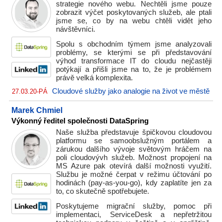
strategie nového webu. Nechtěli jsme pouze
zobrazit výčet poskytovaných služeb, ale ptali
jsme se, co by na webu chtěli vidět jeho
návštěvníci.
Spolu s obchodním týmem jsme analyzovali
problémy, se kterými se při představování
výhod transformace IT do cloudu nejčastěji
potýkají a přišli jsme na to, že je problémem
právě velká komplexita.
Cloudové služby jako analogie na život ve městě
27.03.20-PÁ
Marek Chmiel
Výkonný ředitel společnosti DataSpring
Naše služba představuje špičkovou cloudovou
platformu se samoobslužným portálem a
zárukou dalšího vývoje světovým hráčem na
poli cloudovývh služeb. Možnost propojení na
MS Azure pak otevírá další možnosti využití.
Službu je možné čerpat v režimu účtování po
hodinách (pay-as-you-go), kdy zaplatíte jen za
to, co skutečně spotřebujete.
Poskytujeme migrační služby, pomoc při
implementaci, ServiceDesk a nepřetržitou