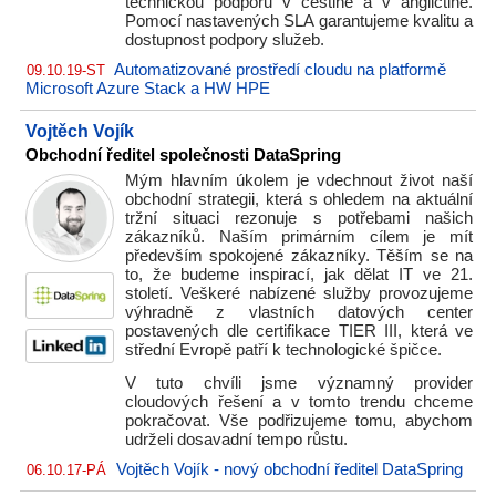
technickou podporu v češtině a v angličtině.
Pomocí nastavených SLA garantujeme kvalitu a
dostupnost podpory služeb.
Automatizované prostředí cloudu na platformě
09.10.19-ST
Microsoft Azure Stack a HW HPE
Vojtěch Vojík
Obchodní ředitel společnosti DataSpring
Mým hlavním úkolem je vdechnout život naší
obchodní strategii, která s ohledem na aktuální
tržní situaci rezonuje s potřebami našich
zákazníků. Naším primárním cílem je mít
především spokojené zákazníky. Těším se na
to, že budeme inspirací, jak dělat IT ve 21.
století. Veškeré nabízené služby provozujeme
výhradně z vlastních datových center
postavených dle certifikace TIER III, která ve
střední Evropě patří k technologické špičce.
V tuto chvíli jsme významný provider
cloudových řešení a v tomto trendu chceme
pokračovat. Vše podřizujeme tomu, abychom
udrželi dosavadní tempo růstu.
Vojtěch Vojík - nový obchodní ředitel DataSpring
06.10.17-PÁ