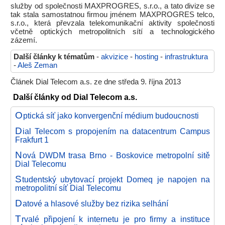
služby od společnosti MAXPROGRES, s.r.o., a tato divize se
tak stala samostatnou firmou jménem MAXPROGRES telco,
s.r.o., která převzala telekomunikační aktivity společnosti
včetně optických metropolitních sítí a technologického
zázemí.
Další články k tématům
-
akvizice
-
hosting
-
infrastruktura
-
Aleš Zeman
Článek Dial Telecom a.s. ze dne středa 9. října 2013
Další články od Dial Telecom a.s.
O
ptická síť jako konvergenční médium budoucnosti
D
ial Telecom s propojením na datacentrum Campus
Frakfurt 1
N
ová DWDM trasa Brno - Boskovice metropolní sitě
Dial Telecomu
S
tudentský ubytovací projekt Domeq je napojen na
metropolitní síť Dial Telecomu
D
atové a hlasové služby bez rizika selhání
T
rvalé připojení k internetu je pro firmy a instituce