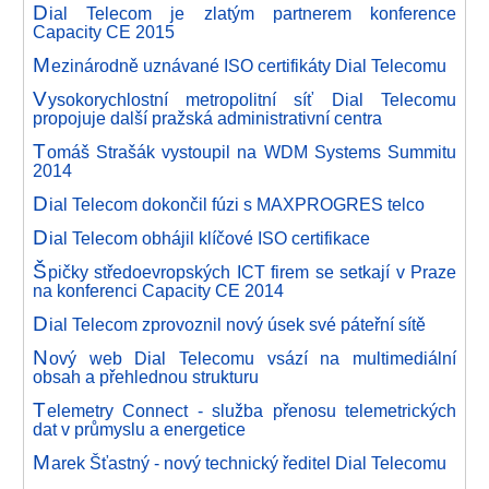
D
ial Telecom je zlatým partnerem konference
Capacity CE 2015
M
ezinárodně uznávané ISO certifikáty Dial Telecomu
V
ysokorychlostní metropolitní síť Dial Telecomu
propojuje další pražská administrativní centra
T
omáš Strašák vystoupil na WDM Systems Summitu
2014
D
ial Telecom dokončil fúzi s MAXPROGRES telco
D
ial Telecom obhájil klíčové ISO certifikace
Š
pičky středoevropských ICT firem se setkají v Praze
na konferenci Capacity CE 2014
D
ial Telecom zprovoznil nový úsek své páteřní sítě
N
ový web Dial Telecomu vsází na multimediální
obsah a přehlednou strukturu
T
elemetry Connect - služba přenosu telemetrických
dat v průmyslu a energetice
M
arek Šťastný - nový technický ředitel Dial Telecomu