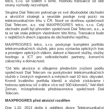
telco, s.r.o. se sídlem v Brně. Hodnotu transakce se obě
strany rozhodly nezveřejnit.
Skupina Dial Telecom pokračuje ve své dlouhodobé obchodní
a akviziční strategii a neustále posiluje svoji pozici na
telekomunikačním trhu v ČR. Nově se dceřinou společností
Dial Telecom, a.s. stal MAXPROGRES telco, s.r.o. Celý
obchodní podíl byl převeden společnosti Dial Telecom, a.s., a
ta se tak stala jediným vlastníkem této firmy. Transakce bude
v nejbližších dnech zapsána do obchodního rejstříku.
MAXPROGRES telco, s.r.o. poskytuje kompletní portfolio
telekomunikačních služeb, jako jsou výstavba optických tras
a pronájem optických vláken, datové a hlasové služby, služby
hostingu a ICT pro velkoobchodní partnery, komerční
zákazníky a domácnosti.
"Od této akvizice si slibujeme především zvýšení podílu
společnosti Dial Telecom na poskytování telekomunikačních
služeb v českých regionech a městech nad 10 tisíc obyvatel.
Kromě kvalitního portfolia klientů a služeb získáváme i
hotovou optickou síť o délce více než 500 kilometrů," řekl Aleš
Zeman, místopředseda představenstva společnosti Dial
Telecom.
MAXPROGRES před akvizicí rozdělen
Dne 1.10. 2013 došlo k oddělení divize Telekomunikační