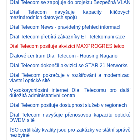
D
ial Telecom se zapojuje do projektu Bezpečná VLAN
D
ial Telecom navyšuje kapacity klíčových
mezinárodních datových spojů
D
ial Telecom News - pravidelný přehled informací
D
ial Telecom přebírá zákazníky ET Telekomunikace
Dial Telecom posiluje akvizicí MAXPROGRES telco
D
atové centrum Dial Telecom - Housing Nagano
D
ial Telecom dokončil akvizici se STAR 21 Networks
D
ial Telecom pokračuje v rozšiřování a modernizaci
vlastní optické sítě
V
ysokorychlostní internet Dial Telecomu pro další
důležitá administrativní centra
D
ial Telecom posiluje dostupnost služeb v regionech
D
ial Telecom navyšuje přenosovou kapacitu optické
DWDM sítě
I
SO certifikáty kvality jsou pro zakázky ve státní správě
nezbytné