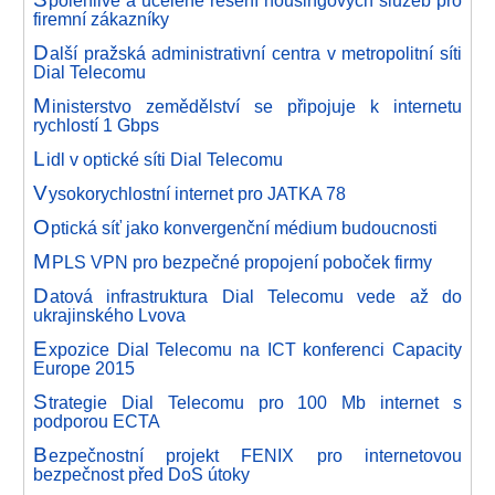
polehlivé a ucelené řešení housingových služeb pro
firemní zákazníky
D
alší pražská administrativní centra v metropolitní síti
Dial Telecomu
M
inisterstvo zemědělství se připojuje k internetu
rychlostí 1 Gbps
L
idl v optické síti Dial Telecomu
V
ysokorychlostní internet pro JATKA 78
O
ptická síť jako konvergenční médium budoucnosti
M
PLS VPN pro bezpečné propojení poboček firmy
D
atová infrastruktura Dial Telecomu vede až do
ukrajinského Lvova
E
xpozice Dial Telecomu na ICT konferenci Capacity
Europe 2015
S
trategie Dial Telecomu pro 100 Mb internet s
podporou ECTA
B
ezpečnostní projekt FENIX pro internetovou
bezpečnost před DoS útoky