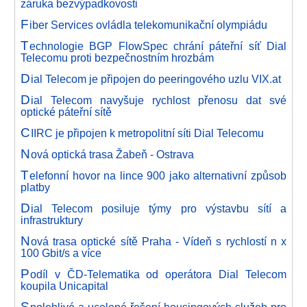
záruka bezvýpadkovosti
F
iber Services ovládla telekomunikační olympiádu
T
echnologie BGP FlowSpec chrání páteřní síť Dial
Telecomu proti bezpečnostním hrozbám
D
ial Telecom je připojen do peeringového uzlu VIX.at
D
ial Telecom navyšuje rychlost přenosu dat své
optické páteřní sítě
C
IIRC je připojen k metropolitní síti Dial Telecomu
N
ová optická trasa Žabeň - Ostrava
T
elefonní hovor na lince 900 jako alternativní způsob
platby
D
ial Telecom posiluje týmy pro výstavbu sítí a
infrastruktury
N
ová trasa optické sítě Praha - Vídeň s rychlostí n x
100 Gbit/s a více
P
odíl v ČD-Telematika od operátora Dial Telecom
koupila Unicapital
S