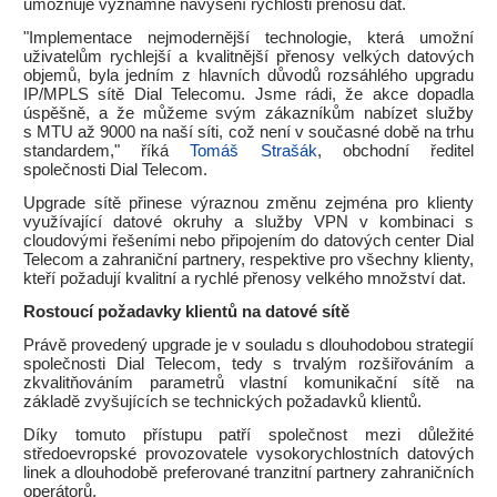
umožňuje významné navýšení rychlosti přenosu dat.
"Implementace nejmodernější technologie, která umožní
uživatelům rychlejší a kvalitnější přenosy velkých datových
objemů, byla jedním z hlavních důvodů rozsáhlého upgradu
IP/MPLS sítě Dial Telecomu. Jsme rádi, že akce dopadla
úspěšně, a že můžeme svým zákazníkům nabízet služby
s MTU až 9000 na naší síti, což není v současné době na trhu
standardem," říká
Tomáš Strašák
, obchodní ředitel
společnosti Dial Telecom.
Upgrade sítě přinese výraznou změnu zejména pro klienty
využívající datové okruhy a služby VPN v kombinaci s
cloudovými řešeními nebo připojením do datových center Dial
Telecom a zahraniční partnery, respektive pro všechny klienty,
kteří požadují kvalitní a rychlé přenosy velkého množství dat.
Rostoucí požadavky klientů na datové sítě
Právě provedený upgrade je v souladu s dlouhodobou strategií
společnosti Dial Telecom, tedy s trvalým rozšiřováním a
zkvalitňováním parametrů vlastní komunikační sítě na
základě zvyšujících se technických požadavků klientů.
Díky tomuto přístupu patří společnost mezi důležité
středoevropské provozovatele vysokorychlostních datových
linek a dlouhodobě preferované tranzitní partnery zahraničních
operátorů.