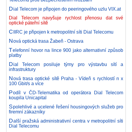
D
ial Telecom je připojen do peeringového uzlu VIX.at
Dial Telecom navyšuje rychlost přenosu dat své
optické páteřní sítě
C
IIRC je připojen k metropolitní síti Dial Telecomu
N
ová optická trasa Žabeň - Ostrava
T
elefonní hovor na lince 900 jako alternativní způsob
platby
D
ial Telecom posiluje týmy pro výstavbu sítí a
infrastruktury
N
ová trasa optické sítě Praha - Vídeň s rychlostí n x
100 Gbit/s a více
P
odíl v ČD-Telematika od operátora Dial Telecom
koupila Unicapital
S
polehlivé a ucelené řešení housingových služeb pro
firemní zákazníky
D
alší pražská administrativní centra v metropolitní síti
Dial Telecomu