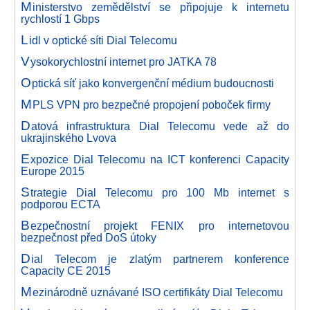
M
inisterstvo zemědělství se připojuje k internetu
rychlostí 1 Gbps
L
idl v optické síti Dial Telecomu
V
ysokorychlostní internet pro JATKA 78
O
ptická síť jako konvergenční médium budoucnosti
M
PLS VPN pro bezpečné propojení poboček firmy
D
atová infrastruktura Dial Telecomu vede až do
ukrajinského Lvova
E
xpozice Dial Telecomu na ICT konferenci Capacity
Europe 2015
S
trategie Dial Telecomu pro 100 Mb internet s
podporou ECTA
B
ezpečnostní projekt FENIX pro internetovou
bezpečnost před DoS útoky
D
ial Telecom je zlatým partnerem konference
Capacity CE 2015
M
ezinárodně uznávané ISO certifikáty Dial Telecomu