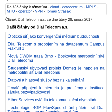
Další články k tématům
-
cloud
-
datacentrum
-
MPLS
-
MTU
-
operátor
-
VPN
-
Tomáš Strašák
Článek Dial Telecom a.s. ze dne úterý 28. února 2017
Další články od Dial Telecom a.s.
O
ptická síť jako konvergenční médium budoucnosti
D
ial Telecom s propojením na datacentrum Campus
Frakfurt 1
N
ová DWDM trasa Brno - Boskovice metropolní sitě
Dial Telecomu
S
tudentský ubytovací projekt Domeq je napojen na
metropolitní síť Dial Telecomu
D
atové a hlasové služby bez rizika selhání
T
rvalé připojení k internetu je pro firmy a instituce
záruka bezvýpadkovosti
F
iber Services ovládla telekomunikační olympiádu
T
echnologie BGP FlowSpec chrání páteřní síť Dial
Telecomu proti bezpečnostním hrozbám