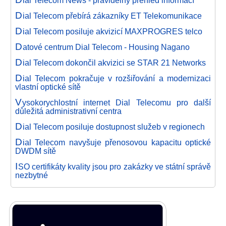
ial Telecom News - pravidelný přehled informací
D
ial Telecom přebírá zákazníky ET Telekomunikace
D
ial Telecom posiluje akvizicí MAXPROGRES telco
D
atové centrum Dial Telecom - Housing Nagano
D
ial Telecom dokončil akvizici se STAR 21 Networks
D
ial Telecom pokračuje v rozšiřování a modernizaci
vlastní optické sítě
V
ysokorychlostní internet Dial Telecomu pro další
důležitá administrativní centra
D
ial Telecom posiluje dostupnost služeb v regionech
D
ial Telecom navyšuje přenosovou kapacitu optické
DWDM sítě
I
SO certifikáty kvality jsou pro zakázky ve státní správě
nezbytné