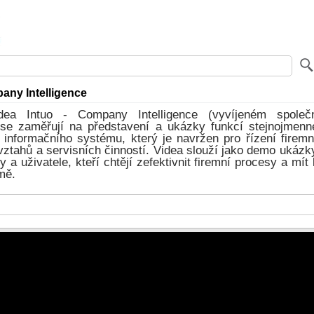
any Intelligence
dea Intuo - Company Intelligence (vyvíjeném společno
se zaměřují na představení a ukázky funkcí stejnojmen
 informačního systému, který je navržen pro řízení firemn
ztahů a servisních činností. Videa slouží jako demo ukázky
 a uživatele, kteří chtějí zefektivnit firemní procesy a mít 
rmě.