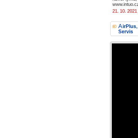
www.intuo.c
21. 10. 2021
A
irPlus
Servis