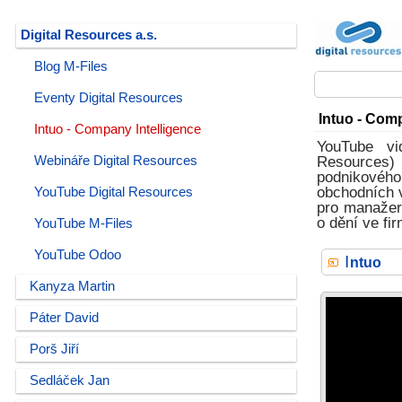
Digital Resources a.s.
Blog M-Files
Eventy Digital Resources
Intuo - Comp
Intuo - Company Intelligence
YouTube vi
Webináře Digital Resources
Resources) 
podnikového
obchodních v
YouTube Digital Resources
pro manažery
o dění ve fi
YouTube M-Files
YouTube Odoo
I
ntuo
Kanyza Martin
Páter David
Porš Jiří
Sedláček Jan