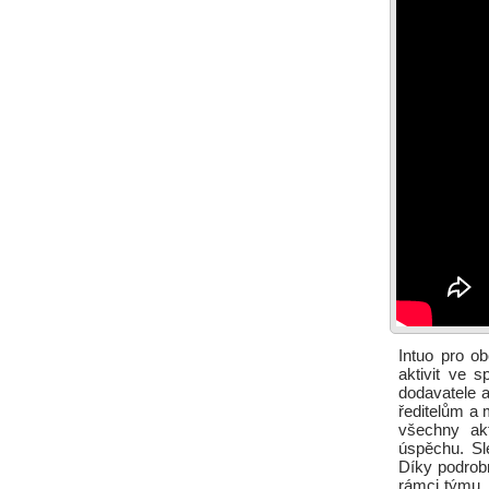
Intuo pro o
aktivit ve 
dodavatele a
ředitelům a 
všechny akt
úspěchu. Sl
Díky podrobn
rámci týmu, 