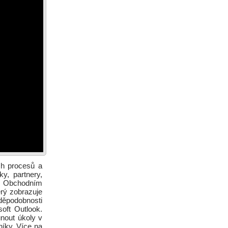
ch procesů a
y, partnery,
ce. Obchodním
erý zobrazuje
děpodobnosti
oft Outlook.
unout úkoly v
níky. Více na