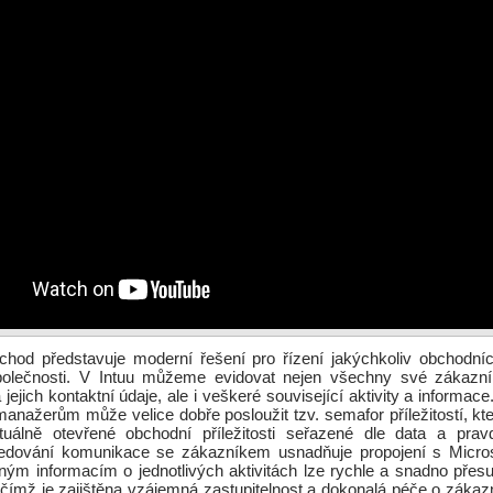
bchod představuje moderní řešení pro řízení jakýchkoliv obchodní
společnosti. V Intuu můžeme evidovat nejen všechny své zákazník
 jejich kontaktní údaje, ale i veškeré související aktivity a informa
manažerům může velice dobře posloužit tzv. semafor příležitostí, kt
uálně otevřené obchodní příležitosti seřazené dle data a prav
edování komunikace se zákazníkem usnadňuje propojení s Micros
ým informacím o jednotlivých aktivitách lze rychle a snadno přes
čímž je zajištěna vzájemná zastupitelnost a dokonalá péče o zákaz