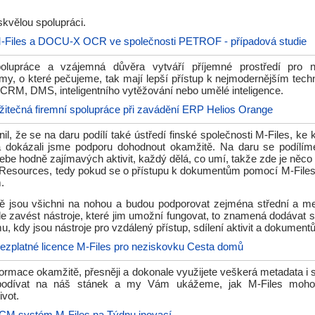
kvělou spolupráci.
-Files a DOCU-X OCR ve společnosti PETROF - případová studie
polupráce a vzájemná důvěra vytváří příjemné prostředí pro 
my, o které pečujeme, tak mají lepší přístup k nejmodernějším tech
 CRM, DMS, inteligentního vytěžování nebo umělé inteligence.
žitečná firemní spolupráce při zavádění ERP Helios Orange
il, že se na daru podílí také ústředí finské společnosti M-Files, k
a dokázali jsme podporu dohodnout okamžitě. Na daru se podílí
be hodně zajímavých aktivit, každý dělá, co umí, takže zde je něco
l Resources, tedy pokud se o přístupu k dokumentům pomocí M-Files 
.
ě jsou všichni na nohou a budou podporovat zejména střední a me
e zavést nástroje, které jim umožní fungovat, to znamená dodávat s
, kdy jsou nástroje pro vzdálený přístup, sdílení aktivit a dokumentů
ezplatné licence M-Files pro neziskovku Cesta domů
formace okamžitě, přesněji a dokonale využijete veškerá metadata i
 podívat na náš stánek a my Vám ukážeme, jak M-Files moh
ivot.