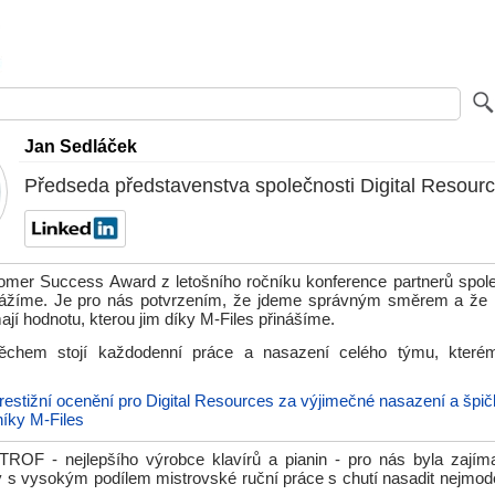
Jan Sedláček
Předseda představenstva společnosti Digital Resour
mer Success Award z letošního ročníku konference partnerů spole
vážíme. Je pro nás potvrzením, že jdeme správným směrem a že n
jí hodnotu, kterou jim díky M-Files přinášíme.
ěchem stojí každodenní práce a nasazení celého týmu, kterém
restižní ocenění pro Digital Resources za výjimečné nasazení a špi
íky M-Files
ROF - nejlepšího výrobce klavírů a pianin - pro nás byla zají
y s vysokým podílem mistrovské ruční práce s chutí nasadit nejmoder