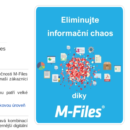
ces
čnosti M-Files
aši zákazníci
u patří velké
čkovou úroveň
mavá kombinací
nější digitální