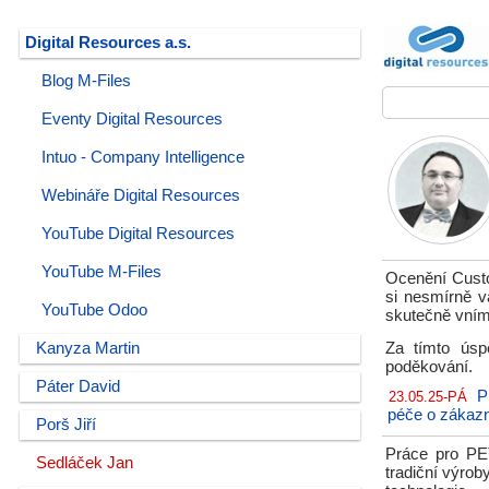
Digital Resources a.s.
Blog M-Files
Eventy Digital Resources
Intuo - Company Intelligence
Webináře Digital Resources
YouTube Digital Resources
YouTube M-Files
Ocenění Custo
si nesmírně 
YouTube Odoo
skutečně vníma
Kanyza Martin
Za tímto úsp
poděkování.
Páter David
P
23.05.25-PÁ
péče o zákazn
Porš Jiří
Práce pro PET
Sedláček Jan
tradiční výrob