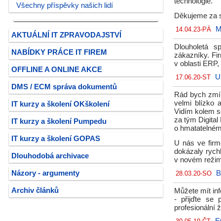
technologie.
Všechny příspěvky našich lidí
Děkujeme za s
M
14.04.23-PÁ
AKTUÁLNÍ IT ZPRAVODAJSTVÍ
Dlouholetá s
NABÍDKY PRÁCE IT FIREM
zákazníky. Fir
v oblasti ERP,
OFFLINE A ONLINE AKCE
U
17.06.20-ST
DMS / ECM správa dokumentů
Rád bych zmín
velmi blízko 
IT kurzy a školení OKškolení
Vidím kolem se
za tým Digita
IT kurzy a školení Pumpedu
o hmatatelném
IT kurzy a školení GOPAS
U nás ve firm
dokázaly rychl
Dlouhodobá archivace
v novém režimu
Názory - argumenty
B
28.03.20-SO
Archiv článků
Můžete mít in
- přijďte se
profesionální ž