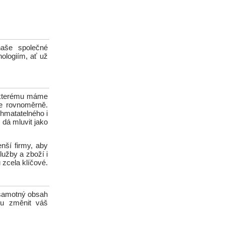
naše společné
nologiím, ať už
e kterému máme
me rovnoměrně.
 hmatatelného i
dá mluvit jako
nší firmy, aby
lužby a zboží i
 zcela klíčové.
 samotný obsah
ou změnit váš