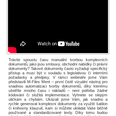
Trávíte spoustu času manuální tvorbou komplexních
dokumentů, jako jsou smlouvy, obchodní nabídky či právní
dokumenty? Takové dokumenty často vyžadují specifický
přístup a musí být v souladu s legislativou či interními
požadavky a předpisy. V rámci webináře jsme Vám
představili M-Files Ment – první čistě vizuální nástroj pro
snadnou automatizaci tvorby dokumentů, díky kterému
ušetříte mnoho času i nákladů – není potřeba žádné
kódování či složitá implementace. Vyhnete se slepým
uličkám a chybám. Ukázali jsme Vám, jak snadno a
rychle generovat komplexní dokumenty za využití šablon
či knihovny klauzulí, kam si můžete ukládat Vaše běžně
používané a standardizované texty. Díky tomu budou