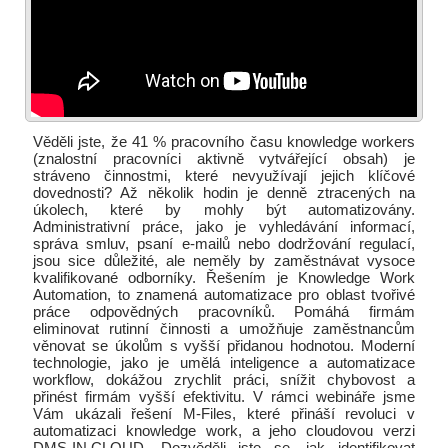
Věděli jste, že 41 % pracovního času knowledge workers
(znalostní pracovníci aktivně vytvářející obsah) je
stráveno činnostmi, které nevyužívají jejich klíčové
dovednosti? Až několik hodin je denně ztracených na
úkolech, které by mohly být automatizovány.
Administrativní práce, jako je vyhledávání informací,
správa smluv, psaní e-mailů nebo dodržování regulací,
jsou sice důležité, ale neměly by zaměstnávat vysoce
kvalifikované odborníky. Řešením je Knowledge Work
Automation, to znamená automatizace pro oblast tvořivé
práce odpovědných pracovníků. Pomáhá firmám
eliminovat rutinní činnosti a umožňuje zaměstnancům
věnovat se úkolům s vyšší přidanou hodnotou. Moderní
technologie, jako je umělá inteligence a automatizace
workflow, dokážou zrychlit práci, snížit chybovost a
přinést firmám vyšší efektivitu. V rámci webináře jsme
Vám ukázali řešení M-Files, které přináší revoluci v
automatizaci knowledge work, a jeho cloudovou verzi