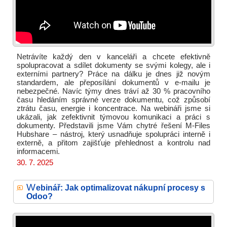
Netrávíte každý den v kanceláři a chcete efektivně
spolupracovat a sdílet dokumenty se svými kolegy, ale i
externími partnery? Práce na dálku je dnes již novým
standardem, ale přeposílání dokumentů v e-mailu je
nebezpečné. Navíc týmy dnes tráví až 30 % pracovního
času hledáním správné verze dokumentu, což způsobí
ztrátu času, energie i koncentrace. Na webináři jsme si
ukázali, jak zefektivnit týmovou komunikaci a práci s
dokumenty. Představili jsme Vám chytré řešení M-Files
Hubshare – nástroj, který usnadňuje spolupráci interně i
externě, a přitom zajišťuje přehlednost a kontrolu nad
informacemi.
30. 7. 2025
W
ebinář: Jak optimalizovat nákupní procesy s
Odoo?