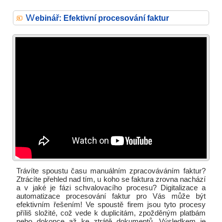
W
ebinář: Efektivní procesování faktur
Trávíte spoustu času manuálním zpracováváním faktur?
Ztrácíte přehled nad tím, u koho se faktura zrovna nachází
a v jaké je fázi schvalovacího procesu? Digitalizace a
automatizace procesování faktur pro Vás může být
efektivním řešením! Ve spoustě firem jsou tyto procesy
příliš složité, což vede k duplicitám, zpožděným platbám
nebo dokonce až ke ztrátě dokumentů. Výsledkem je