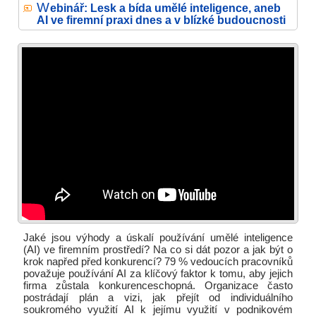
W
ebinář: Lesk a bída umělé inteligence, aneb
AI ve firemní praxi dnes a v blízké budoucnosti
Jaké jsou výhody a úskalí používání umělé inteligence
(AI) ve firemním prostředí? Na co si dát pozor a jak být o
krok napřed před konkurencí? 79 % vedoucích pracovníků
považuje používání AI za klíčový faktor k tomu, aby jejich
firma zůstala konkurenceschopná. Organizace často
postrádají plán a vizi, jak přejít od individuálního
soukromého využití AI k jejímu využití v podnikovém