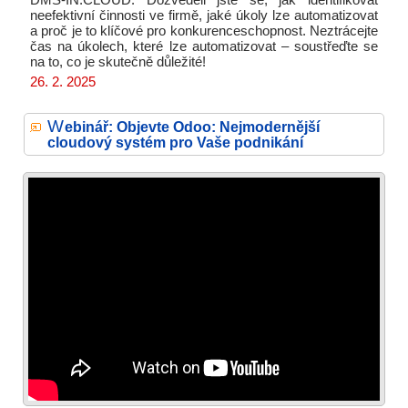
DMS-IN.CLOUD. Dozvěděli jste se, jak identifikovat
neefektivní činnosti ve firmě, jaké úkoly lze automatizovat
a proč je to klíčové pro konkurenceschopnost. Neztrácejte
čas na úkolech, které lze automatizovat – soustřeďte se
na to, co je skutečně důležité!
26. 2. 2025
W
ebinář: Objevte Odoo: Nejmodernější
cloudový systém pro Vaše podnikání