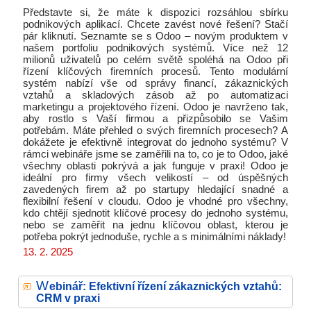
Představte si, že máte k dispozici rozsáhlou sbírku
podnikových aplikací. Chcete zavést nové řešení? Stačí
pár kliknutí. Seznamte se s Odoo – novým produktem v
našem portfoliu podnikových systémů. Více než 12
milionů uživatelů po celém světě spoléhá na Odoo při
řízení klíčových firemních procesů. Tento modulární
systém nabízí vše od správy financí, zákaznických
vztahů a skladových zásob až po automatizaci
marketingu a projektového řízení. Odoo je navrženo tak,
aby rostlo s Vaší firmou a přizpůsobilo se Vašim
potřebám. Máte přehled o svých firemních procesech? A
dokážete je efektivně integrovat do jednoho systému? V
rámci webináře jsme se zaměřili na to, co je to Odoo, jaké
všechny oblasti pokrývá a jak funguje v praxi! Odoo je
ideální pro firmy všech velikostí – od úspěšných
zavedených firem až po startupy hledající snadné a
flexibilní řešení v cloudu. Odoo je vhodné pro všechny,
kdo chtějí sjednotit klíčové procesy do jednoho systému,
nebo se zaměřit na jednu klíčovou oblast, kterou je
potřeba pokrýt jednoduše, rychle a s minimálními náklady!
13. 2. 2025
W
ebinář: Efektivní řízení zákaznických vztahů:
CRM v praxi