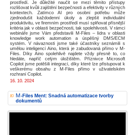
prostředí. Je důležité naučit se mezi těmito přístupy
rozlišovat kvůli zajištění bezpečnosti a efektivity v různých
kontextech. Zatímco AI pro osobní potřebu může
zjednodušit každodenní úkoly a zlepšit individuální
produktivitu, ve firemním prostředí musí splňovat přísnější
kritéria jak v oblasti bezpečnosti, tak spolehlivosti. V rámci
webináře jsme Vám představili M-Files – lídra v oblasti
knowledge work automation a úspěšný DMS/ECM
systém. V návaznosti jsme také účastníky seznámili s
umělou inteligencí Aino, která je zabudovaná přímo v M-
Files. Díky Aino spolehlivě najdete vždy přesně to, co
hledáte, napříč celým úložištěm. Příznivce Microsoft
Copilot jsme potěšili integrací, díky které lze přistupovat k
veškerému obsahu z M-Files přímo v uživatelském
rozhraní Copilot.
16. 10. 2024
M
-Files Ment: Snadná automatizace tvorby
dokumentů