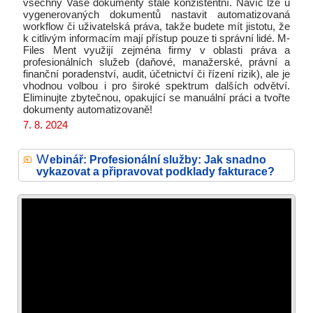
všechny Vaše dokumenty stále konzistentní. Navíc lze u
vygenerovaných dokumentů nastavit automatizovaná
workflow či uživatelská práva, takže budete mít jistotu, že
k citlivým informacím mají přístup pouze ti správní lidé. M-
Files Ment využijí zejména firmy v oblasti práva a
profesionálních služeb (daňové, manažerské, právní a
finanční poradenství, audit, účetnictví či řízení rizik), ale je
vhodnou volbou i pro široké spektrum dalších odvětví.
Eliminujte zbytečnou, opakující se manuální práci a tvořte
dokumenty automatizovaně!
7. 8. 2024
W
ebinář: Profesionální služby: Jak snadno
vykazovat a připravovat podklady fakturace?