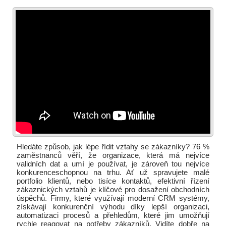
Hledáte způsob, jak lépe řídit vztahy se zákazníky? 76 %
zaměstnanců věří, že organizace, která má nejvíce
validních dat a umí je používat, je zároveň tou nejvíce
konkurenceschopnou na trhu. Ať už spravujete malé
portfolio klientů, nebo tisíce kontaktů, efektivní řízení
zákaznických vztahů je klíčové pro dosažení obchodních
úspěchů. Firmy, které využívají moderní CRM systémy,
získávají konkurenční výhodu díky lepší organizaci,
automatizaci procesů a přehledům, které jim umožňují
rychle reagovat na potřeby zákazníků. Vidíte dobře na