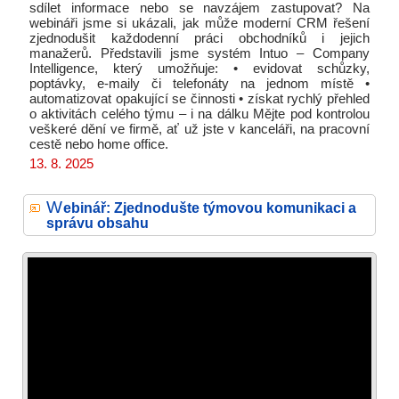
sdílet informace nebo se navzájem zastupovat? Na
webináři jsme si ukázali, jak může moderní CRM řešení
zjednodušit každodenní práci obchodníků i jejich
manažerů. Představili jsme systém Intuo – Company
Intelligence, který umožňuje: • evidovat schůzky,
poptávky, e-maily či telefonáty na jednom místě •
automatizovat opakující se činnosti • získat rychlý přehled
o aktivitách celého týmu – i na dálku Mějte pod kontrolou
veškeré dění ve firmě, ať už jste v kanceláři, na pracovní
cestě nebo home office.
13. 8. 2025
W
ebinář: Zjednodušte týmovou komunikaci a
správu obsahu