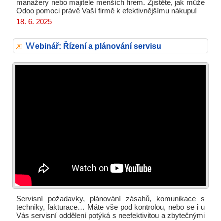
manažery nebo majitele menších firem. Zjistěte, jak může
Odoo pomoci právě Vaší firmě k efektivnějšímu nákupu!
18. 6. 2025
W
ebinář: Řízení a plánování servisu
Servisní požadavky, plánování zásahů, komunikace s
techniky, fakturace… Máte vše pod kontrolou, nebo se i u
Vás servisní oddělení potýká s neefektivitou a zbytečnými