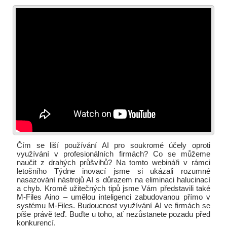
Čím se liší používání AI pro soukromé účely oproti
využívání v profesionálních firmách? Co se můžeme
naučit z drahých průšvihů? Na tomto webináři v rámci
letošního Týdne inovací jsme si ukázali rozumné
nasazování nástrojů AI s důrazem na eliminaci halucinací
a chyb. Kromě užitečných tipů jsme Vám představili také
M-Files Aino – umělou inteligenci zabudovanou přímo v
systému M-Files. Budoucnost využívání AI ve firmách se
píše právě teď. Buďte u toho, ať nezůstanete pozadu před
konkurencí.