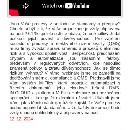
Jsou Vaše procesy v souladu se standardy a předpisy?
Chcete si být jisti, že Vaše organizace je vždy připravena
na audit? 64 % společností se obává, že únik citlivých dat
poškodí jejich pověst a důvěryhodnost. Pro zajištění
souladu s předpisy a efektivního řízení kvality (QMS)
musí firmy zvládat správu směrnic a procesů s eliminací
rizik a s vysokou spolehlivostí. Bezpečnost, předcházení
chybám a automatizace jsou zásadními faktory,
především v regulovaných odvětvích, kde nesoulad
znamená pokuty a ztrátu důvěryhodnosti. Jak se těmto
rizikům vyhnout? V rámci webináře jsme se zaměřili na
dodržování směrnic, compliance a QMS. Představili jsme
Vám systém M-Files, který propojuje automatizaci s
řízením dokumentů, jeho cloudové řešení DMS-
IN.CLOUD a platformu M-Files Hubshare pro bezpečnou
spolupráci s kolegy či externími uživateli. Ukázali jsme
Vám, jak s těmito nástroji můžete zajistit, že Vaše procesy
budou odpovídat standardům, a že každý dokument bude
vždy snadno dohledatelný a připravený na audit.
12. 12. 2024