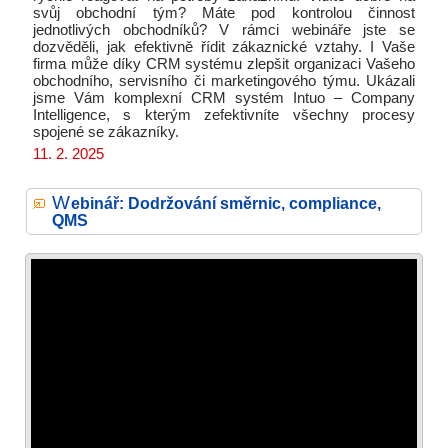
svůj obchodní tým? Máte pod kontrolou činnost
jednotlivých obchodníků? V rámci webináře jste se
dozvěděli, jak efektivně řídit zákaznické vztahy. I Vaše
firma může díky CRM systému zlepšit organizaci Vašeho
obchodního, servisního či marketingového týmu. Ukázali
jsme Vám komplexní CRM systém Intuo – Company
Intelligence, s kterým zefektivníte všechny procesy
spojené se zákazníky.
11. 2. 2025
W
ebinář: Dodržování směrnic, compliance,
QMS