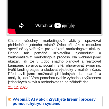
Chcete všechny marketingové aktivity spravovat
přehledně z jednoho místa? Odoo přichází s modulem
speciálně vytvořeným pro veškeré marketingové aktivity.
Denně tak pomáhá uživatelům zjednodušit a
zautomatizovat marketingové procesy. Na webináři jsme
ukázali, jak lze v Odoo snadno plánovat a realizovat
kampaně, spravovat sociální sítě, připravovat e-mailing,
tvořit landing pages a sledovat výsledky v reálném čase.
Představili jsme možnosti přehledných dashboardů a
analytik, které Vám pomohou rychle vyhodnotit výkonnost
jednotlivých aktivit a rozhodovat se na základě dat.
21. 12. 2025
W
ebinář: AI v akci: Zrychlete firemní procesy
pomocí chytrých systémů