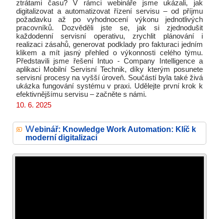
ztrátami času? V rámci webináře jsme ukázali, jak
digitalizovat a automatizovat řízení servisu – od příjmu
požadavku až po vyhodnocení výkonu jednotlivých
pracovníků. Dozvěděli jste se, jak si zjednodušit
každodenní servisní operativu, zrychlit plánování i
realizaci zásahů, generovat podklady pro fakturaci jedním
klikem a mít jasný přehled o výkonnosti celého týmu.
Představili jsme řešení Intuo - Company Intelligence a
aplikaci Mobilní Servisní Technik, díky kterým posunete
servisní procesy na vyšší úroveň. Součástí byla také živá
ukázka fungování systému v praxi. Udělejte první krok k
efektivnějšímu servisu – začněte s námi.
10. 6. 2025
W
ebinář: Knowledge Work Automation: Klíč k
moderní digitalizaci