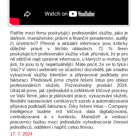
Patříte mezi firmy poskytující profesionální služby, jako je
daňové, manažerské, právní a finanční poradenství, audity
či účetnictví? Přesné a aktuální informace jsou kriticky
důležité právě v těchto oblastech. 71 % firem
poskytujících profesionální služby však přiznává, že je pro
ně obtížné najít správné informace, u kterých si mohou být
jisti, že jsou to ty nejaktuálnější. Máte pocit, že se to týká i
Vás? V rámci webináře se účastníci dozvěděli, jak snadno
vykazovat služby klientům a připravovat podklady pro
fakturaci. Představili jsme chytré řešení Intuo pro oblast
profesionálních služeb, Pozoruhodný produkt 2024.
Ukázali jsme, jak zjednodušit a zefektivnit klíčové procesy
ve Vaší firmě, jako je plánování práce, vykazování služeb,
flexibilní nastavování ceníkových sazeb a automatizovaná
příprava podkladů fakturace. Díky řešení Intuo – Company
Intelligence budete mít klíčová data digitalizovaná,
centralizovaná a v kontextu. Manažeři a vedoucí
pracovníci budou moci jednoduše vyhodnocovat činnost
jednotlivců, oddělení i napříč celou firmou.
17. 7. 2024