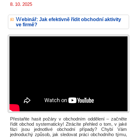
8. 10. 2025
W
ebinář: Jak efektivně řídit obchodní aktivity
ve firmě?
Přestaňte hasit požáry v obchodním oddělení – začněte
řídit obchod systematicky! Ztrácíte přehled o tom, v jaké
fázi jsou jednotlivé obchodní případy? Chybí Vám
jednoduchý způsob, jak sledovat práci obchodního týmu,