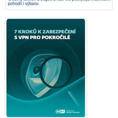
pohodlí i výbavu