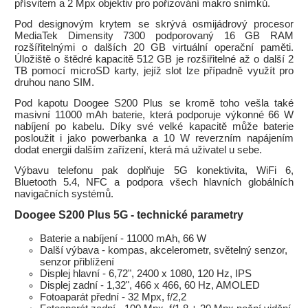
přísvitem a 2 Mpx objektiv pro pořizování makro snímků.
Pod designovým krytem se skrývá osmijádrový procesor
MediaTek Dimensity 7300 podporovaný 16 GB RAM
rozšířitelnými o dalších 20 GB virtuální operační paměti.
Úložiště o štědré kapacitě 512 GB je rozšiřitelné až o další 2
TB pomocí microSD karty, jejíž slot lze případně využít pro
druhou nano SIM.
Pod kapotu Doogee S200 Plus se kromě toho vešla také
masivní 11000 mAh baterie, která podporuje výkonné 66 W
nabíjení po kabelu. Díky své velké kapacitě může baterie
posloužit i jako powerbanka a 10 W reverzním napájením
dodat energii dalším zařízení, která má uživatel u sebe.
Výbavu telefonu pak doplňuje 5G konektivita, WiFi 6,
Bluetooth 5.4, NFC a podpora všech hlavních globálních
navigačních systémů.
Doogee S200 Plus 5G - technické parametry
Baterie a nabíjení - 11000 mAh, 66 W
Další výbava - kompas, akcelerometr, světelný senzor,
senzor přiblížení
Displej hlavní - 6,72", 2400 x 1080, 120 Hz, IPS
Displej zadní - 1,32", 466 x 466, 60 Hz, AMOLED
Fotoaparát přední - 32 Mpx, f/2,2