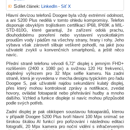
S
dílet článek:
LinkedIn
-
Síť X
Hlavní devízou telefonů Doogee byla vždy extrémní odolnost,
a ani S200 Plus nedělá v tomto ohledu kompromisy. Telefon
disponuje obvyklým trojlístkem certifikací IP68, IP69K a MIL-
STD-810G, které garantují, že zařízení odolá prachu,
dlouhodobému ponoření nebo vystavení vysokotlakým
proudům vody i pádům na všechny strany, hrany i rohy. Jeho
výbava však zároveň slibuje veškeré pohodlí, na jaké jsou
uživatelé zvyklí u konvenčních smartphonů, a ještě něco
navíc.
Přední straně telefonu vévodí 6,72" displej s jemným FHD+
rozlišením (2400 x 1080 px) a svižnou 120 Hz frekvencí,
doplněný výřezem pro 32 Mpx selfie kameru. Na zadní
straně, která je vyvedena v mecha designu typickém pro řadu
Doogee S, pak uživatelé najdou sekundární kulatý displej,
přes který mohou kontrolovat zprávy a notifikace, zvedat
hovory, ovládat fotoaparát nebo přehrávání hudby a mnoho
dalšího. Vzhled a funkce displeje si navíc mohou přizpůsobit
podle svých potřeb.
Zadní displej je pak obklopen soustavou fotoaparátů, kterou
v případě Doogee S200 Plus tvoří hlavní 100 Mpx snímač se
širokou škálou AI funkcí pro pořizování i následnou editaci
fotografií, 20 Mpx kamera pro noční vidění s infračerveným