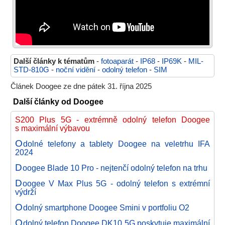
Další články k tématům
-
fotoaparát
-
IP68
-
IP69K
-
MIL-
STD-810G
-
noční vidění
-
odolný telefon
-
SIM
Článek Doogee ze dne pátek 31. října 2025
Další články od Doogee
S200 Plus 5G - extrémně odolný telefon Doogee
s maximální výbavou
O
dolné telefony a tablety Doogee na veletrhu IFA
2024
D
oogee Blade 10 Pro - nejtenčí odolný telefon na trhu
D
oogee V Max Plus 5G - odolný telefon s extrémní
výdrží
O
dolný smartphone Doogee Smini v portfoliu O2
O
dolný telefon Doogee DK10 5G poskytuje maximální