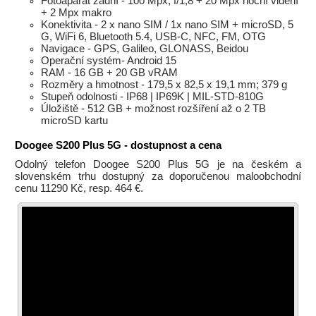
Fotoaparát zadní - 100 Mpx, f/1,8 + 20 Mpx noční vidění
+ 2 Mpx makro
Konektivita - 2 x nano SIM / 1x nano SIM + microSD, 5
G, WiFi 6, Bluetooth 5.4, USB-C, NFC, FM, OTG
Navigace - GPS, Galileo, GLONASS, Beidou
Operační systém- Android 15
RAM - 16 GB + 20 GB vRAM
Rozměry a hmotnost - 179,5 x 82,5 x 19,1 mm; 379 g
Stupeň odolnosti - IP68 | IP69K | MIL-STD-810G
Úložiště - 512 GB + možnost rozšíření až o 2 TB
microSD kartu
Doogee S200 Plus 5G - dostupnost a cena
Odolný telefon Doogee S200 Plus 5G je na českém a
slovenském trhu dostupný za doporučenou maloobchodní
cenu 11290 Kč, resp. 464 €.