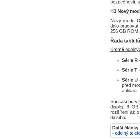
bezpečnosti, st
H3 Nový mode
Nový model Do
dalo pracovat
256 GB ROM.
Řada tablet
Kromě odolných
Série R
-
Série T
-
Série U
-
před mod
aplikací
Současnou vla
displej, 8 G
rozšíření až 
dalšího.
Další články
-
odolný telef