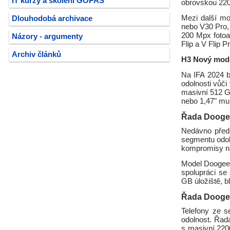
IT kurzy a školení GOPAS
obrovskou 220
Mezi další mo
Dlouhodobá archivace
nebo V30 Pro,
200 Mpx fotoa
Názory - argumenty
Flip a V Flip P
Archiv článků
H3 Nový mod
Na IFA 2024 b
odolnosti vůč
masivní 512 GB
nebo 1,47" mul
Řada Dooge
Nedávno předs
segmentu odoln
kompromisy na
Model Doogee D
spolupráci se
GB úložiště, 
Řada Dooge
Telefony ze 
odolnost. Řad
s masivní 220