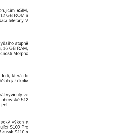
orujícím eSIM,
, 512 GB ROM a
ací telefony V
vyššího stupně
ku, 16 GB RAM,
lečností Morpho
lodí, která do
ělala jakékoliv
rát vyvinutý ve
, obrovské 512
jení.
ysoký výkon a
ující S100 Pro
ále pak S110 s