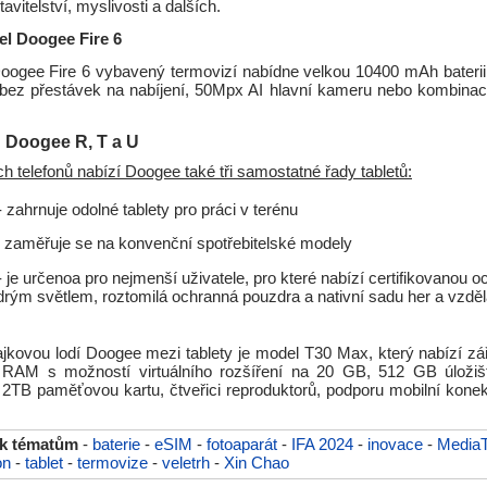
avitelství, myslivosti a dalších.
l Doogee Fire 6
ogee Fire 6 vybavený termovizí nabídne velkou 10400 mAh baterii
 bez přestávek na nabíjení, 50Mpx AI hlavní kameru nebo kombin
ů Doogee R, T a U
 telefonů nabízí Doogee také tři samostatné řady tabletů:
 zahrnuje odolné tablety pro práci v terénu
 zaměřuje se na konvenční spotřebitelské modely
 je určenoa pro nejmenší uživatele, pro které nabízí certifikovanou 
rým světlem, roztomilá ochranná pouzdra a nativní sadu her a vzdě
jkovou lodí Doogee mezi tablety je model T30 Max, který nabízí zář
B RAM s možností virtuálního rozšíření na 20 GB, 512 GB úložiš
o 2TB paměťovou kartu, čtveřici reproduktorů, podporu mobilní konek
 k tématům
-
baterie
-
eSIM
-
fotoaparát
-
IFA 2024
-
inovace
-
Media
on
-
tablet
-
termovize
-
veletrh
-
Xin Chao