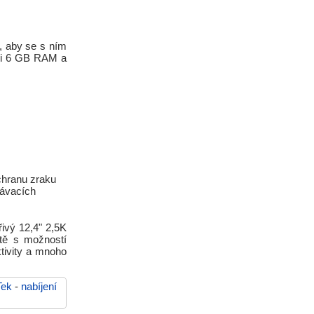
, aby se s ním
aci 6 GB RAM a
ochranu zraku
lávacích
ivý 12,4" 2,5K
tě s možností
tivity a mnoho
Tek
-
nabíjení