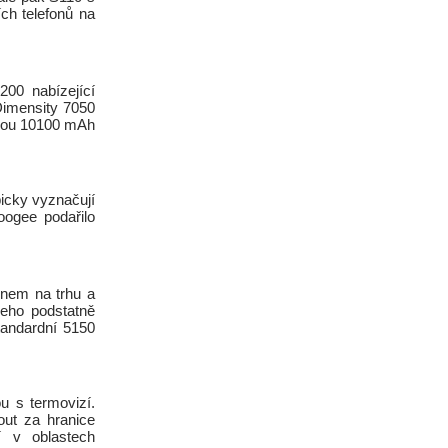
ch telefonů na
00 nabízející
Dimensity 7050
lkou 10100 mAh
picky vyznačují
oogee podařilo
onem na trhu a
jeho podstatně
standardní 5150
u s termovizí.
out za hranice
í v oblastech