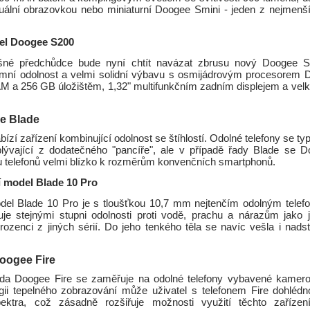
duální obrazovkou nebo miniaturní Doogee Smini - jeden z nejmenší
el Doogee S200
né předchůdce bude nyní chtít navázat zbrusu nový Doogee S2
émní odolnost a velmi solidní výbavu s osmijádrovým procesorem 
 a 256 GB úložištěm, 1,32" multifunkčním zadním displejem a ve
e Blade
ízí zařízení kombinující odolnost se štíhlostí. Odolné telefony se ty
yplývající z dodatečného "pancíře", ale v případě řady Blade se D
ku telefonů velmi blízko k rozměrům konvenčních smartphonů.
í model Blade 10 Pro
del Blade 10 Pro je s tloušťkou 10,7 mm nejtenčím odolným telef
uje stejnými stupni odolnosti proti vodě, prachu a nárazům jako 
urozenci z jiných sérií. Do jeho tenkého těla se navíc vešla i nad
oogee Fire
da Doogee Fire se zaměřuje na odolné telefony vybavené kamero
gii tepelného zobrazování může uživatel s telefonem Fire dohlédn
spektra, což zásadně rozšiřuje možnosti využití těchto zařízen