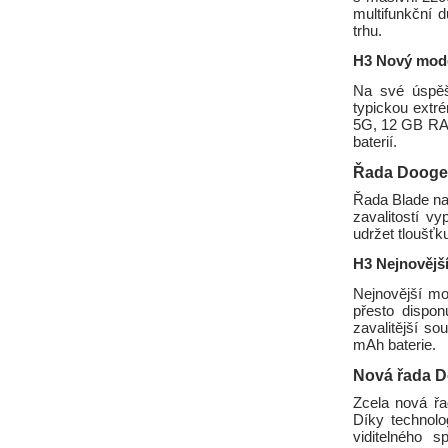
multifunkční 
trhu.
H3 Nový mod
Na své úspěš
typickou extr
5G, 12 GB RAM
baterií.
Řada Dooge
Řada Blade nab
zavalitostí v
udržet tloušť
H3 Nejnovějš
Nejnovější mo
přesto dispon
zavalitější so
mAh baterie.
Nová řada D
Zcela nová řa
Díky technolo
viditelného 