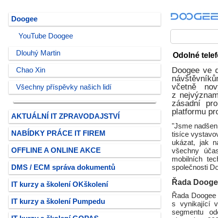
Doogee
YouTube Doogee
Dlouhý Martin
Odolné telef
Doogee ve dn
Chao Xin
návštěvníků
včetně no
Všechny příspěvky našich lidí
z nejvýznamn
zásadní pro
platformu pro
AKTUÁLNÍ IT ZPRAVODAJSTVÍ
"Jsme nadšeni,
NABÍDKY PRÁCE IT FIREM
tisíce vystavo
ukázat, jak 
OFFLINE A ONLINE AKCE
všechny úča
mobilních tec
DMS / ECM správa dokumentů
společnosti D
Řada Dooge
IT kurzy a školení OKškolení
Řada Doogee V
IT kurzy a školení Pumpedu
s vynikající
segmentu odo