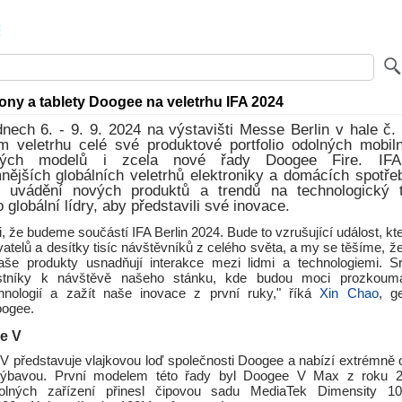
ony a tablety Doogee na veletrhu IFA 2024
ech 6. - 9. 9. 2024 na výstavišti Messe Berlin v hale č.
m veletrhu celé své produktové portfolio odolných mobiln
vých modelů i zcela nové řady Doogee Fire. IFA
ějších globálních veletrhů elektroniky a domácích spotřeb
 uvádění nových produktů a trendů na technologický 
 globální lídry, aby představili své inovace.
 že budeme součástí IFA Berlin 2024. Bude to vzrušující událost, kt
vatelů a desítky tisíc návštěvníků z celého světa, a my se těšíme,
naše produkty usnadňují interakce mezi lidmi a technologiemi. 
stníky k návštěvě našeho stánku, kde budou moci prozkouma
hnologií a zažít naše inovace z první ruky," říká
Xin Chao
, ge
oogee.
e V
 představuje vlajkovou loď společnosti Doogee a nabízí extrémně o
 výbavou. První modelem této řady byl Doogee V Max z roku 2
lných zařízení přinesl čipovou sadu MediaTek Dimensity 1