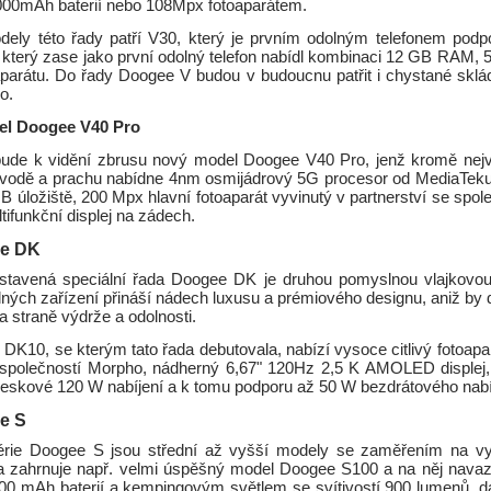
00mAh baterií nebo 108Mpx fotoaparátem.
dely této řady patří V30, který je prvním odolným telefonem podp
 který zase jako první odolný telefon nabídl kombinaci 12 GB RAM
parátu. Do řady Doogee V budou v budoucnu patřit i chystané sklád
ro.
el Doogee V40 Pro
ude k vidění zbrusu nový model Doogee V40 Pro, jenž kromě nej
i vodě a prachu nabídne 4nm osmijádrový 5G procesor od MediaTe
 úložiště, 200 Mpx hlavní fotoaparát vyvinutý v partnerství se spo
tifunkční displej na zádech.
e DK
tavená speciální řada Doogee DK je druhou pomyslnou vlajkovou 
ých zařízení přináší nádech luxusu a prémiového designu, aniž by d
 straně výdrže a odolnosti.
K10, se kterým tato řada debutovala, nabízí vysoce citlivý fotoapa
 společností Morpho, nádherný 6,67" 120Hz 2,5 K AMOLED displej
bleskové 120 W nabíjení a k tomu podporu až 50 W bezdrátového nabí
e S
série Doogee S jsou střední až vyšší modely se zaměřením na v
a zahrnuje např. velmi úspěšný model Doogee S100 a na něj navaz
00 mAh baterií a kempingovým světlem se svítivostí 900 lumenů, d