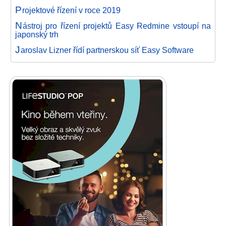
P
rojektové řízení v roce 2019
N
ástroj pro řízení projektů Easy Redmine vstoupí na
japonský trh
J
aroslav Lizner řídí partnerskou síť Easy Software