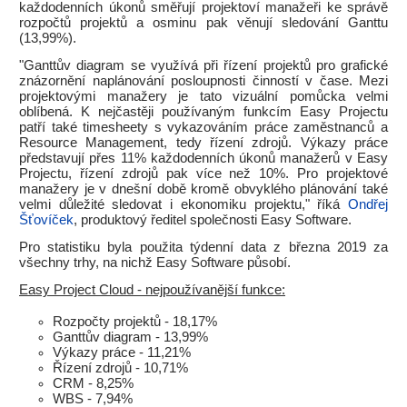
každodenních úkonů směřují projektoví manažeři ke správě
rozpočtů projektů a osminu pak věnují sledování Ganttu
(13,99%).
"Ganttův diagram se využívá při řízení projektů pro grafické
znázornění naplánování posloupnosti činností v čase. Mezi
projektovými manažery je tato vizuální pomůcka velmi
oblíbená. K nejčastěji používaným funkcím Easy Projectu
patří také timesheety s vykazováním práce zaměstnanců a
Resource Management, tedy řízení zdrojů. Výkazy práce
představují přes 11% každodenních úkonů manažerů v Easy
Projectu, řízení zdrojů pak více než 10%. Pro projektové
manažery je v dnešní době kromě obvyklého plánování také
velmi důležité sledovat i ekonomiku projektu," říká
Ondřej
Šťovíček
, produktový ředitel společnosti Easy Software.
Pro statistiku byla použita týdenní data z března 2019 za
všechny trhy, na nichž Easy Software působí.
Easy Project Cloud - nejpoužívanější funkce:
Rozpočty projektů - 18,17%
Ganttův diagram - 13,99%
Výkazy práce - 11,21%
Řízení zdrojů - 10,71%
CRM - 8,25%
WBS - 7,94%