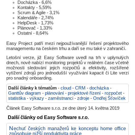
Docházka - 6,6%
Kontakty - 5,59%
Scrum & Agile - 3,1%
Kalendáře - 2,74%
HelpDesk - 1,73%
Plánovač - 1,33%
Ostatní - 8,64%
Easy Project patří mezi nejpoužívanější řešení projektového
managementu na českém trhu a daří se mu také v zahraničí.
Letošní verze, již Easy Software uvedl na trh v uplynulých
dnech, nově nabízí monitoring projektů v reálném čase včetně
možnosti sledování jejich rozpočtů a efektivity, rozšířené
vytížení zdrojů pro jednodušší využívání kapacit či Lite verzi
pro snadný onboarding.
Další články k tématům
-
cloud
-
CRM
-
docházka
-
Ganttův diagram
-
plánování
-
projektové řízení
-
rozpočet
-
statistika
-
výkazy
-
zaměstnanci
-
zdroje
-
Ondřej Šťovíček
Článek Easy Software s.r.o. ze dne úterý 14. května 2019
Další články od Easy Software s.r.o.
N
echuť českých manažerů ke konceptu home office
způsobuje nižší produktivita práce