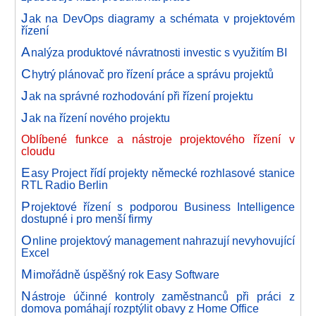
J
ak na DevOps diagramy a schémata v projektovém
řízení
A
nalýza produktové návratnosti investic s využitím BI
C
hytrý plánovač pro řízení práce a správu projektů
J
ak na správné rozhodování při řízení projektu
J
ak na řízení nového projektu
Oblíbené funkce a nástroje projektového řízení v
cloudu
E
asy Project řídí projekty německé rozhlasové stanice
RTL Radio Berlin
P
rojektové řízení s podporou Business Intelligence
dostupné i pro menší firmy
O
nline projektový management nahrazují nevyhovující
Excel
M
imořádně úspěšný rok Easy Software
N
ástroje účinné kontroly zaměstnanců při práci z
domova pomáhají rozptýlit obavy z Home Office