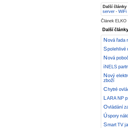
Další články
server
-
WiFi
Článek ELKO EP
Další články
N
ová řada 
S
polehlivé
N
ová poboč
i
NELS partn
N
ový elekt
zboží
C
hytré ovl
L
ARA NP pr
O
vládání z
Ú
spory nákl
S
mart TV j