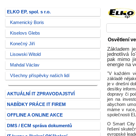
ELKO EP, spol. s r.o.
Kamenický Boris
Kiselovs Glebs
Osvětlení v
Konečný Jiří
Základem je 
jednotlivá I
Lisowski Witold
pak mimo ji
energie na v
Mahdal Václav
"V každém vět
Všechny příspěvky našich lidí
základě nějaké
je v dnešní do
desítky inform
AKTUÁLNÍ IT ZPRAVODAJSTVÍ
dopravy či po
jen na invest
NABÍDKY PRÁCE IT FIREM
abychom umožn
máme v ruce, 
společnosti E
OFFLINE A ONLINE AKCE
O Smart City 
DMS / ECM správa dokumentů
řešení skutečn
evropské lead