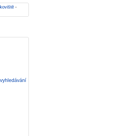
koviště
-
vyhledávání