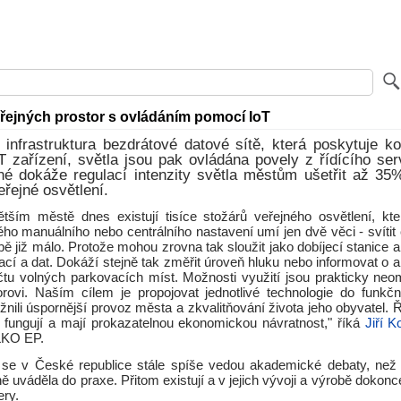
eřejných prostor s ovládáním pomocí IoT
infrastruktura bezdrátové datové sítě, která poskytuje ko
oT zařízení, světla jsou pak ovládána povely z řídícího se
né dokáže regulací intenzity světla městům ušetřit až 35
eřejné osvětlení.
ším městě dnes existují tisíce stožárů veřejného osvětlení, kt
ho manuálního nebo centrálního nastavení umí jen dvě věci - svítit či
bě již málo. Protože mohou zrovna tak sloužit jako dobíjecí stanice
ací a dat. Dokáží stejně tak změřit úroveň hluku nebo informovat o 
čtu volných parkovacích míst. Možnosti využití jsou prakticky neo
orovi. Naším cílem je propojovat jednotlivé technologie do funkčn
ili úspornější provoz města a zkvalitňování života jeho obyvatel. 
fungují a mají prokazatelnou ekonomickou návratnost," říká
Jiří 
LKO EP.
se v České republice stále spíše vedou akademické debaty, než
ě uváděla do praxe. Přitom existují a v jejich vývoji a výrobě dokon
ery.