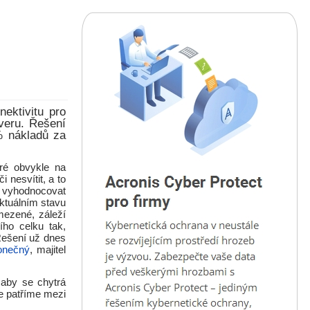
nektivitu pro
rveru. Řešení
% nákladů za
eré obvykle na
 nesvítit, a to
 a vyhodnocovat
aktuálním stavu
mezené, záleží
ího celku tak,
Řešení už dnes
Konečný
, majitel
 aby se chytrá
ce patříme mezi