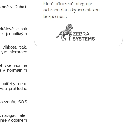
 zóně v Dubaji.
drátově je pak
k jednotlivým
vlhkost, tlak,
 tyto informace
el vše vidí na
e v normálním
 spotřeby nebo
 vše přehledně
y ovzduší, SOS
navigaci, ale i
ejmě v odolném