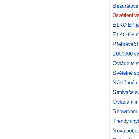
B
ezdrátové
Osvětlení v
E
LKO EP j
E
LKO EP míř
P
řehrávač h
1
000000 vý
O
vládejte 
S
větelné s
N
ástěnné d
S
tmívače sv
O
vládání in
S
howroom i
T
rendy chyt
N
ová pobo