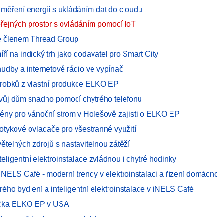
 měření energií s ukládáním dat do cloudu
eřejných prostor s ovládáním pomocí IoT
e členem Thread Group
í na indický trh jako dodavatel pro Smart City
udby a internetové rádio ve vypínači
robků z vlastní produkce ELKO EP
svůj dům snadno pomocí chytrého telefonu
cény pro vánoční strom v Holešově zajistilo ELKO EP
otykové ovladače pro všestranné využití
ětelných zdrojů s nastavitelnou zátěží
teligentní elektroinstalace zvládnou i chytré hodinky
NELS Café - moderní trendy v elektroinstalaci a řízení domácno
rého bydlení a inteligentní elektroinstalace v iNELS Café
čka ELKO EP v USA