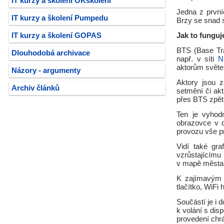
IT kurzy a školení OKškolení
Jedna z prvníc
IT kurzy a školení Pumpedu
Brzy se snad s
IT kurzy a školení GOPAS
Jak to funguj
BTS (Base Tra
Dlouhodobá archivace
např. v síti
N
aktorům světel
Názory - argumenty
Aktory jsou z
Archiv článků
setmění či akt
přes BTS zpět
Ten je vyhodn
obrazovce v 
provozu vše p
Vidí také gra
vzrůstajícímu
v mapě města
K zajímavým f
tlačítko, WiFi 
Součástí je i 
k volání s di
provedení chr