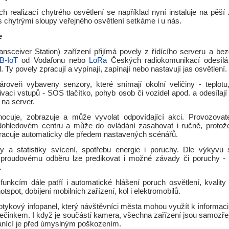
h realizací chytrého osvětlení se například nyní instaluje na pěší
 chytrými sloupy veřejného osvětlení setkáme i u nás.
e
nsceiver Station) zařízení přijímá povely z řídícího serveru a bez
B-IoT
od Vodafonu nebo
LoRa
Českých radiokomunikací odesílá 
. Ty povely zpracují a vypínají, zapínají nebo nastavují jas osvětlení.
ároveň vybaveny senzory, které snímají okolní veličiny - teplotu, 
ivaci vstupů - SOS tlačítko, pohyb osob či vozidel apod. a odesílají
 na server.
ocuje, zobrazuje a může vyvolat odpovídající akci. Provozovat
dohledovém centru a může do ovládání zasahovat i ručně, protož
racuje automaticky dle předem nastavených scénářů.
fy a statistiky svícení, spotřebu energie i poruchy. Dle výkyvu
 proudovému odběru lze predikovat i možné závady či poruchy -
.
unkcím dále patří i automatické hlášení poruch osvětlení, kvalit
hotspot, dobíjení mobilních zařízení, kol i elektromobilů.
dotykový infopanel, který návštěvníci města mohou využít k informaci, 
spečinkem. I když je součástí kamera, všechna zařízení jsou samozř
ánící je před úmyslným poškozením.