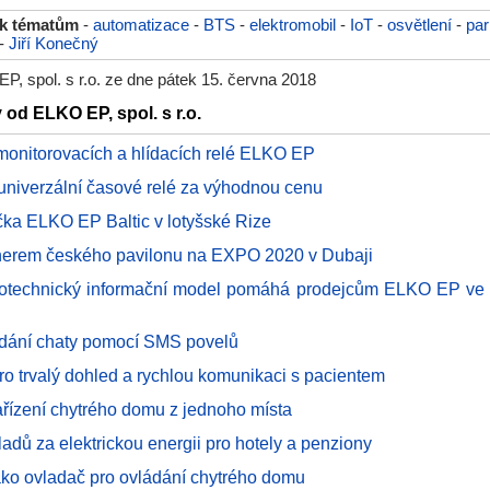
 k tématům
-
automatizace
-
BTS
-
elektromobil
-
IoT
-
osvětlení
-
par
-
Jiří Konečný
, spol. s r.o. ze dne pátek 15. června 2018
 od ELKO EP, spol. s r.o.
monitorovacích a hlídacích relé ELKO EP
 univerzální časové relé za výhodnou cenu
ka ELKO EP Baltic v lotyšské Rize
erem českého pavilonu na EXPO 2020 v Dubaji
rotechnický informační model pomáhá prodejcům ELKO EP ve 
ádání chaty pomocí SMS povelů
o trvalý dohled a rychlou komunikaci s pacientem
ařízení chytrého domu z jednoho místa
adů za elektrickou energii pro hotely a penziony
ako ovladač pro ovládání chytrého domu