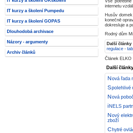
IT kurzy a školení OKškolení
Vše potřebné 
internetu vzdá
IT kurzy a školení Pumpedu
Husův domek č
konečně opravi
IT kurzy a školení GOPAS
dokresluje a p
Dlouhodobá archivace
Rodný dům Mis
Názory - argumenty
Další články
regulace
-
tab
Archiv článků
Článek ELKO EP
Další články
N
ová řada 
S
polehlivé
N
ová poboč
i
NELS partn
N
ový elekt
zboží
C
hytré ovl