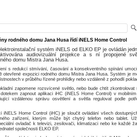
ény rodného domu Jana Husa řídí iNELS Home Control
 elektroinstalační systém iNELS od ELKO EP je ovládán je
ktivována audiovizuální projekce a s ní propojené sv
dného domu Mistra Jana Husa.
ení s redukcí stmívání, časování a konsekventního spínání umoc
ě otevřené expozici rodného domu Mistra Jana Husa. Systém je m
ístnostech v průběhu řízené prohlídky nebo vzdáleně z pohodlí pokla
kladní zapomene rozsvícené světlo, nebo bude chtít zkontrolovat s
 dotekem zapnout aplikaci iHC (iNELS Home Control) v mobilním
ující vzdálenou správu osvětlení a světla regulovat podle pot
cí iNELS Home Control (iHC) je sloučit ovládání všech dostupných
ého zařízení, kterým může být chytrý telefon nebo tablet. Uži
eciální ovladač k televizi, zesilovači, klimatizaci nebo ke každé žal
 jednatel společnosti ELKO EP.