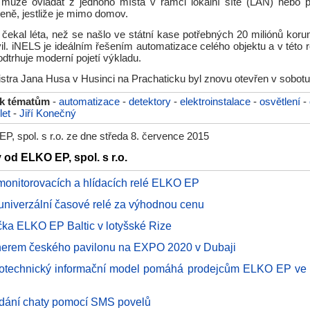
může ovládat z jednoho místa v rámci lokální sítě (LAN) nebo p
leně, jestliže je mimo domov.
ekal léta, než se našlo ve státní kase potřebných 20 miliónů korun
l. iNELS je ideálním řešením automatizace celého objektu a v této r
odtrhuje moderní pojetí výkladu.
tra Jana Husa v Husinci na Prachaticku byl znovu otevřen v sobotu
 k tématům
-
automatizace
-
detektory
-
elektroinstalace
-
osvětlení
-
let
-
Jiří Konečný
, spol. s r.o. ze dne středa 8. července 2015
 od ELKO EP, spol. s r.o.
monitorovacích a hlídacích relé ELKO EP
 univerzální časové relé za výhodnou cenu
ka ELKO EP Baltic v lotyšské Rize
erem českého pavilonu na EXPO 2020 v Dubaji
rotechnický informační model pomáhá prodejcům ELKO EP ve 
ádání chaty pomocí SMS povelů