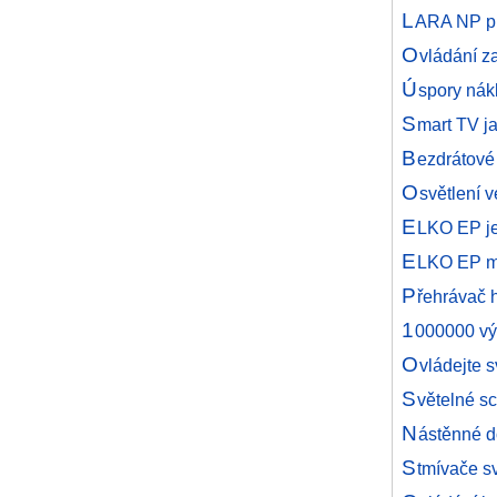
L
ARA NP pr
O
vládání z
Ú
spory nákl
S
mart TV j
B
ezdrátové
O
světlení 
E
LKO EP j
E
LKO EP míř
P
řehrávač h
1
000000 vý
O
vládejte 
S
větelné s
N
ástěnné d
S
tmívače sv