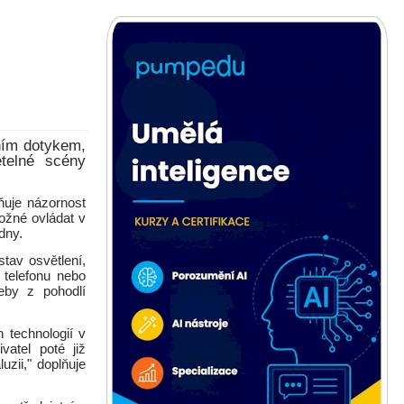
dním dotykem,
ětelné scény
ňuje názornost
ožné ovládat v
dny.
tav osvětlení,
 telefonu nebo
řeby z pohodlí
 technologií v
vatel poté již
uzii," doplňuje