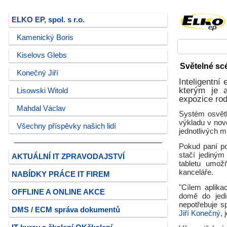
ELKO EP, spol. s r.o.
Kamenický Boris
Kiselovs Glebs
Světelné sc
Konečný Jiří
Inteligentní
kterým je a
Lisowski Witold
expozice ro
Mahdal Václav
Systém osvětl
výkladu v nov
Všechny příspěvky našich lidí
jednotlivých m
Pokud paní po
stačí jediným
AKTUÁLNÍ IT ZPRAVODAJSTVÍ
tabletu umožň
kanceláře.
NABÍDKY PRÁCE IT FIREM
"Cílem aplika
OFFLINE A ONLINE AKCE
domě do jedin
nepotřebuje sp
DMS / ECM správa dokumentů
Jiří Konečný
,