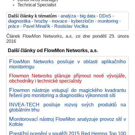
Technical Specialist
Další články k tématům
-
analýza
-
big data
-
DDoS
-
diagnostika
-
hrozby
-
inovace
-
kyberzločin
-
monitoring
-
práce
-
Pavel Minařík
-
Rostislav Vocilka
Článek FlowMon Networks, a.s. ze dne pondělí 29. února
2016
Další články od FlowMon Networks, a.s.
F
lowMon Networks posiluje v oblasti aplikačního
monitoringu
Flowmon Networks plánuje přijmout nové vývojáře,
obchodníky i technické specialisty
F
lowmon nástroje vstupují do magického kvadrantu
řešení pro monitoring a diagnostiku výkonnosti sítí
I
NVEA-TECH posiluje rozvoj svých produktů na
globálním trhu
M
onitorovací nástroj FlowMon analyzuje provoz sítí v
Kofole
P
restižní ocenění v soutěži 2015 Red Herring Top 100