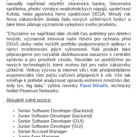
nasadily například největší slovenská banka, Slovenská
spořitelna, přední výrobce nealkoholických nápojů, společnost
Kofola, nebo japonská herní společnost SEGA. Minulý rok
firma zákazníkům dodala řadu nových užitečných funkcí a
také letos plánuje významná vylepšení svého produktu.
"Chystáme se například dále zkrátit čas potřebný pro detekci
hrozeb, významně inovovat naše řešení pro ochranu před
DDoS útoky nebo rozšířit portfolio podporovaných aplikací v
rámci monitorování jejich výkonnosti. Náš produkt také
připravujeme pro rozsáhlá distribuovaná nasazení s centrální
správou a pro prostředí cloudu. Neustále se poohlížíme po
nových technologiích, které mohou být pro naše zákazníky
užitečné. Velkou výzvou je internet věcí, kde předpokládáme
exponenciální růst počtu zařízení připojeních k síti. Vše tak
směřuje k potřebě analyzovat opravdu extrémní množství dat,
tedy tzv. big data," vybírá novinky
Pavel Minařík
, technický
ředitel Flowmon Networks.
Aktuálně volné pozice:
Senior Software Developer (Backend)
Junior Software Developer (backend)
Senior Software Developer (GUI)
Junior Software Developer (GUI)
Senior Account Manager
Junior Area Manager