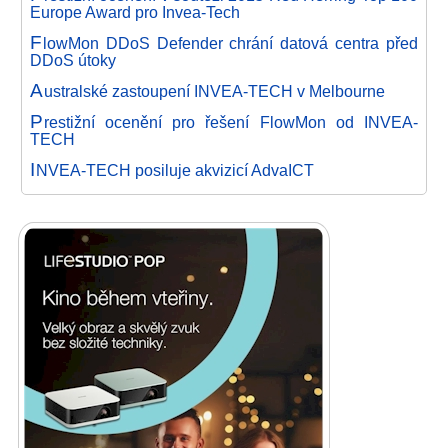
Europe Award pro Invea-Tech
F
lowMon DDoS Defender chrání datová centra před
DDoS útoky
A
ustralské zastoupení INVEA-TECH v Melbourne
P
restižní ocenění pro řešení FlowMon od INVEA-
TECH
I
NVEA-TECH posiluje akvizicí AdvaICT