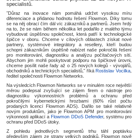
specialistů.
"Důraz na inovace nám pomáhá udržet vysokou míru
diferenciace a přidanou hodnotu řešení Flowmon. Díky tomu
se na něj obrací čím dál víc zákazníků a partnerů. Jsem hrdý
na to, že se nám během několika let podařilo z malého týmu
vybudovat úspěšnou společnost, která patří k technologické
špičce v oboru. Chceme v cílových oblastech získat nové
partnery, systémové integrátory a resellery, kteří budou
schopni zákazníkům úspěšně nabízet naše pokročilá řešení
pro monitorování, diagnostiku a analýzu počítačových sítí.
Abychom jim mohli poskytovat podporu na špičkové úrovni,
chceme posílit naše řady až o 25 nových kolegů - vývojářů,
obchodníků a technických specialistů," říká
Rostislav Vocilka
,
ředitel společnosti Flowmon Networks.
Na výsledcích Flowmon Networks se v minulém roce největší
měrou podepsal zvyšující se zájem firem o nástroje pro
diagnostiku výkonnostních problémů a ochranu před
pokročilými kybernetickými hrozbami (60% růst počtu
prodaných licencí Flowmon ADS). Dařilo se také relativně
novým produktům, jako je Flowmon APM pro monitorování
výkonnosti aplikací a
Flowmon DDoS Defender
, systému pro
ochranu před DDoS útoky.
Z pohledu jednotlivých segmentů trhu táhl poptávku
především zájem ze strany velkých podniků. Flowmon nově