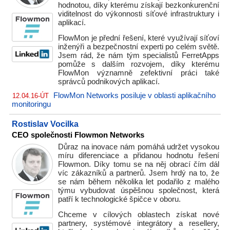
hodnotou, díky kterému získají bezkonkurenční
viditelnost do výkonnosti síťové infrastruktury i
aplikací.
FlowMon je přední řešení, které využívají síťoví
inženýři a bezpečnostní experti po celém světě.
Jsem rád, že nám tým specialistů FerretApps
pomůže s dalším rozvojem, díky kterému
FlowMon významně zefektivní práci také
správců podnikových aplikací.
FlowMon Networks posiluje v oblasti aplikačního
12.04.16-ÚT
monitoringu
Rostislav Vocilka
CEO společnosti Flowmon Networks
Důraz na inovace nám pomáhá udržet vysokou
míru diferenciace a přidanou hodnotu řešení
Flowmon. Díky tomu se na něj obrací čím dál
víc zákazníků a partnerů. Jsem hrdý na to, že
se nám během několika let podařilo z malého
týmu vybudovat úspěšnou společnost, která
patří k technologické špičce v oboru.
Chceme v cílových oblastech získat nové
partnery, systémové integrátory a resellery,