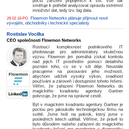
počtu zařízení připojeních k síti. Vše tak
směřuje k potřebě analyzovat opravdu extrémní
množství dat, tedy tzv. big data.
Flowmon Networks plánuje přijmout nové
29.02.16-PO
vývojáře, obchodníky i technické specialisty
Rostislav Vocilka
CEO společnosti Flowmon Networks
Rostoucí komplexnost podnikového IT
představuje pro administrátory skutečnou
výzvu. Flowmon jim pomáhá získat kontrolu
nad jejich IT prostředím pomocí detailního
poznání toho, co se v síti děje. Neustále
pracujeme na posouvání jeho možností,
abychom udrželi vysoký výkon, snadnost
používání a zároveň i dostupnost tohoto řešení.
Věřím, že zařazení Flowmon Networks do
magického kvadrantu agentury Gartner
potvrzuje, že jsme na správné cestě.
Být v magickém kvadrantu agentury Gartner je
poctou pro jakoukoliv technologickou firmu na
světě. Jsme hrdí na pokrok, který jsme v
posledních letech udělali. Věříme, že právě to
bylo důvodem našeho zařazení do magického