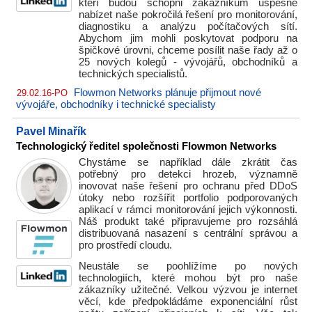
kteří budou schopni zákazníkům úspěšně
nabízet naše pokročilá řešení pro monitorování,
diagnostiku a analýzu počítačových sítí.
Abychom jim mohli poskytovat podporu na
špičkové úrovni, chceme posílit naše řady až o
25 nových kolegů - vývojářů, obchodníků a
technických specialistů.
Flowmon Networks plánuje přijmout nové
29.02.16-PO
vývojáře, obchodníky i technické specialisty
Pavel Minařík
Technologický ředitel společnosti Flowmon Networks
Chystáme se například dále zkrátit čas
potřebný pro detekci hrozeb, významně
inovovat naše řešení pro ochranu před DDoS
útoky nebo rozšířit portfolio podporovaných
aplikací v rámci monitorování jejich výkonnosti.
Náš produkt také připravujeme pro rozsáhlá
distribuovaná nasazení s centrální správou a
pro prostředí cloudu.
Neustále se poohlížíme po nových
technologiích, které mohou být pro naše
zákazníky užitečné. Velkou výzvou je internet
věcí, kde předpokládáme exponenciální růst