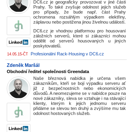
DC6.cz je geograficky provozovat v jiné části
Prahy. To také zvyšuje odolnost jejich služeb
pro případy, že bude např. část Prahy
ochromena rozsáhlým výpadkem elektřiny,
záplavou nebo postižena jinou živelnou událostí.
DC6.cz je vhodnou platformou pro housovaní
záložních serverů, které si zákazníci mohou
oddělit od serverů housovaných u jiných
poskytovatelů.
Profesionální Rack-Housing v DC6.cz
14.05.15-ČT
Zdeněk Maršál
Obchodní ředitel společnosti Greendata
Naše březnová nabídka je určena všem
zákazníkům, kteří se bojí výpadku serveru ať
již z bezpečnostních nebo ekonomických
důvodů. A neomezujeme se v nabídce pouze na
nové zákazníky, sleva se vztahuje i na stávající
klienty, kterým k jejich jednomu serveru
přidáme se slevou ten druhý a zvýšíme mu tak
odolnost hostovaných služeb.