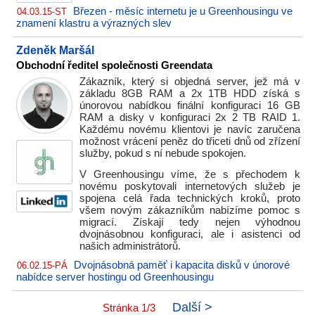
Březen - měsíc internetu je u Greenhousingu ve
04.03.15-ST
znamení klastru a výrazných slev
Zdeněk Maršál
Obchodní ředitel společnosti Greendata
Zákazník, který si objedná server, jež má v
základu 8GB RAM a 2x 1TB HDD získá s
únorovou nabídkou finální konfiguraci 16 GB
RAM a disky v konfiguraci 2x 2 TB RAID 1.
Každému novému klientovi je navíc zaručena
možnost vrácení peněz do třiceti dnů od zřízení
služby, pokud s ní nebude spokojen.
V Greenhousingu víme, že s přechodem k
novému poskytovali internetových služeb je
spojena celá řada technických kroků, proto
všem novým zákazníkům nabízíme pomoc s
migrací. Získají tedy nejen výhodnou
dvojnásobnou konfiguraci, ale i asistenci od
našich administrátorů.
Dvojnásobná paměť i kapacita disků v únorové
06.02.15-PÁ
nabídce server hostingu od Greenhousingu
Další >
Stránka 1/3