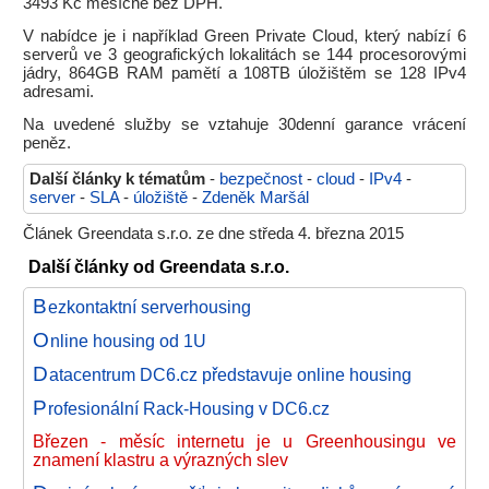
3493 Kč měsíčně bez DPH.
V nabídce je i například Green Private Cloud, který nabízí 6
serverů ve 3 geografických lokalitách se 144 procesorovými
jádry, 864GB RAM pamětí a 108TB úložištěm se 128 IPv4
adresami.
Na uvedené služby se vztahuje 30denní garance vrácení
peněz.
Další články k tématům
-
bezpečnost
-
cloud
-
IPv4
-
server
-
SLA
-
úložiště
-
Zdeněk Maršál
Článek Greendata s.r.o. ze dne středa 4. března 2015
Další články od Greendata s.r.o.
B
ezkontaktní serverhousing
O
nline housing od 1U
D
atacentrum DC6.cz představuje online housing
P
rofesionální Rack-Housing v DC6.cz
Březen - měsíc internetu je u Greenhousingu ve
znamení klastru a výrazných slev