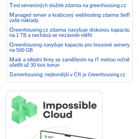
T
est serverových služeb zdarma na greenhousing.cz
M
anaged server a krabicový webhosting zdarma šetří
vaše náklady
G
reenhousing.cz zdarma navyšuje diskovou kapacitu
na 1 TB a nechává se nezávisle měřit
G
reenhousing navyšuje kapacitu pro linuxové servery
na 500 GB
M
alé a střední firmy se zaměřením na IT mohou ročně
ušetřit až 30 tisíc korun
S
erverhousing: nejlevnější v ČR je Greenhousing.cz