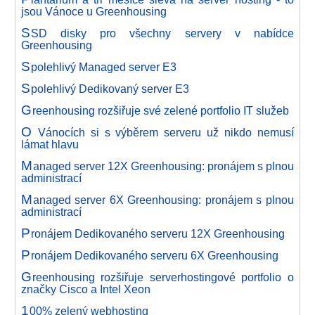
jsou Vánoce u Greenhousing
S
SD disky pro všechny servery v nabídce
Greenhousing
S
polehlivý Managed server E3
S
polehlivý Dedikovaný server E3
G
reenhousing rozšiřuje své zelené portfolio IT služeb
O
Vánocích si s výběrem serveru už nikdo nemusí
lámat hlavu
M
anaged server 12X Greenhousing: pronájem s plnou
administrací
M
anaged server 6X Greenhousing: pronájem s plnou
administrací
P
ronájem Dedikovaného serveru 12X Greenhousing
P
ronájem Dedikovaného serveru 6X Greenhousing
G
reenhousing rozšiřuje serverhostingové portfolio o
značky Cisco a Intel Xeon
1
00% zelený webhosting