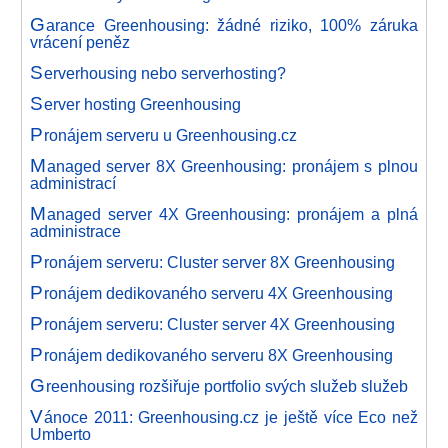
G
arance Greenhousing: žádné riziko, 100% záruka
vrácení peněz
S
erverhousing nebo serverhosting?
S
erver hosting Greenhousing
P
ronájem serveru u Greenhousing.cz
M
anaged server 8X Greenhousing: pronájem s plnou
administrací
M
anaged server 4X Greenhousing: pronájem a plná
administrace
P
ronájem serveru: Cluster server 8X Greenhousing
P
ronájem dedikovaného serveru 4X Greenhousing
P
ronájem serveru: Cluster server 4X Greenhousing
P
ronájem dedikovaného serveru 8X Greenhousing
G
reenhousing rozšiřuje portfolio svých služeb služeb
V
ánoce 2011: Greenhousing.cz je ještě více Eco než
Umberto