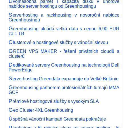
D
vojnásobná paměť i kapacita disků v únorové
nabídce server hostingu od Greenhousingu
S
erverhosting a rackhousing v novoroční nabídce
Greenhousingu
G
reenhousing ukládá velká data s cenou 6,90 EUR
za 1 TB
C
lusterové a hostingové služby s vánoční slevou
G
REEN VPS MAKER - řešení privátních cloudů a
clusterů
D
edikované servery Greenhousing na technologii Dell
PowerEdge
S
erverhosting Greendata expanduje do Velké Británie
G
reenhousing partnerem profesionálních turnajů MMA
GCF
P
rémiové hostingové služby s vysokým SLA
G
eo Cluster 4XL Greenhousing
Ú
spěšná vánoční kampaň Greendata pokračuje
P
lantarium a tři měsíce sleva na server hosting - to