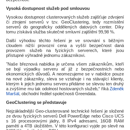
Vysoká dostupnost služeb pod smlouvou
Vysokou dostupnost clusterovaných služeb zajišťuje zdvojení
či ztrojení serverů v tzv. GeoClustering, tedy rozmístění
serverů do geograficky oddělených datových center. Díky
tomu získává služba skutečné smluvní zajištění 99,98 %.
Další výhodou těchto řešení je ve srovnání s běžným
cloudem nižší provozní cena a vyšší bezpečnost daná
provozem služeb na fyzických serverech, které jsou
přístupné výhradně jednomu zákazníkovi.
"Naše březnová nabídka je určena všem zákazníkům, kteří
se bojí výpadku serveru ať již z bezpečnostních nebo
ekonomických důvodů. A neomezujeme se v nabídce pouze
na nové zákazníky, sleva se vztahuje i na stávající klienty,
kterým k jejich jednomu serveru přidáme se slevou ten druhý
a zvýšíme mu tak odolnost hostovaných služeb,“ říká
Zdeněk
Maršál
, obchodní ředitel společnosti Greendata.
GeoClustering se představuje
Nejzákladnější Geo-clusterované technické řešení je složené
ze dvou fyzických serverů Dell PowerEdge nebo Cisco UCS
s 16 procesorovými jádry, 8 IPv4 adresami, 16GB RAM
pamětí a 4TB úložištěm. V této konfiguraci vyjde po slevě na