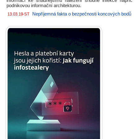
informací ke snadnějšímu nalezení shodné infekce napříč
podnikovou informační architekturou.
Nepříjemná fakta o bezpečnosti koncových bodů
13.03.19-ST