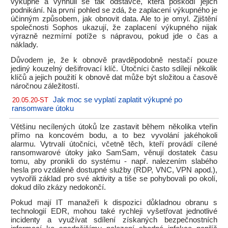
výkupné a vyhnuli se tak odstávce, která poškodí jejich
podnikání. Na první pohled se zdá, že zaplacení výkupného je
účinným způsobem, jak obnovit data. Ale to je omyl. Zjištění
společnosti Sophos ukazují, že zaplacení výkupného nijak
výrazně nezmírní potíže s nápravou, pokud jde o čas a
náklady.
Důvodem je, že k obnově pravděpodobně nestačí pouze
jediný kouzelný dešifrovací klíč. Útočníci často sdílejí několik
klíčů a jejich použití k obnově dat může být složitou a časově
náročnou záležitostí.
Jak moc se vyplatí zaplatit výkupné po
20.05.20-ST
ransomware útoku
Většinu necílených útoků lze zastavit během několika vteřin
přímo na koncovém bodu, a to bez vyvolání jakéhokoli
alarmu. Vytrvalí útočníci, včetně těch, kteří provádí cílené
ransomwarové útoky jako SamSam, věnují dostatek času
tomu, aby pronikli do systému - např. nalezením slabého
hesla pro vzdáleně dostupné služby (RDP, VNC, VPN apod.),
vytvořili základ pro své aktivity a tiše se pohybovali po okolí,
dokud dílo zkázy nedokončí.
Pokud mají IT manažeři k dispozici důkladnou obranu s
technologií EDR, mohou také rychleji vyšetřovat jednotlivé
incidenty a využívat sdílení získaných bezpečnostních