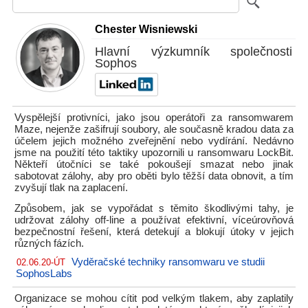
Chester Wisniewski
Hlavní výzkumník společnosti
Sophos
Vyspělejší protivníci, jako jsou operátoři za ransomwarem
Maze, nejenže zašifrují soubory, ale současně kradou data za
účelem jejich možného zveřejnění nebo vydírání. Nedávno
jsme na použití této taktiky upozornili u ransomwaru LockBit.
Někteří útočníci se také pokoušejí smazat nebo jinak
sabotovat zálohy, aby pro oběti bylo těžší data obnovit, a tím
zvyšují tlak na zaplacení.
Způsobem, jak se vypořádat s těmito škodlivými tahy, je
udržovat zálohy off-line a používat efektivní, víceúrovňová
bezpečnostní řešení, která detekují a blokují útoky v jejich
různých fázích.
Vyděračské techniky ransomwaru ve studii
02.06.20-ÚT
SophosLabs
Organizace se mohou cítit pod velkým tlakem, aby zaplatily