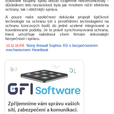
izolované skupiny spolu dosud vzájemně nekomunikovaly -
důsledkem této nezávislosti byla jak mnohem nižší efektivita
ochrany, tak i obtížnější správa.
A pouze naše společnost dokázala propojit špičkové
technologie na ochranu sítí s prvotřídními technologiemi na
ochranu koncových bodů do jedné ucelené integrované a
koordinované podoby. Je to právě synchronizovaná ochrana,
která umožňuje nabídnout všem firmám dokonalejší
bezpečnost i správu.
Noný firewall Sophos XG s bezpečnostním
13.11.15-PÁ
mechanismem Heartbeat