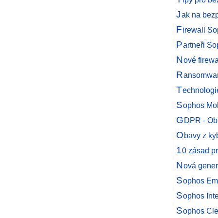
J
ak na bez
F
irewall So
P
artneři S
N
ové firew
R
ansomware
T
echnologi
S
ophos Mob
G
DPR - Obe
O
bavy z kyb
1
0 zásad p
N
ová gener
S
ophos Ema
S
ophos Int
S
ophos Cle