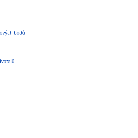
cových bodů
ivatelů