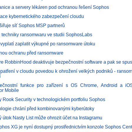
tanice a servery lékáren pod ochranou řešení Sophos
ace kybernetického zabezpečení cloudu
šiřuje síť Sophos MSP partnerů
 techniky ransomwaru ve studii SophosLabs
vyplatí zaplatit výkupné po ransomware útoku
nnou ochranu před ransomware
 RobbinHood deaktivuje bezpečnostní software a pak se spus
atření v cloudu povedou k ohrožení velkých podniků - ranso
í
ečnostní funkce pro zařízení s OS Chrome, Android a iOS
for Mobile
 Rook Security v technologickém portfoliu Sophos
logie chrání před kombinovanými kyberútoky
ý útok Nasty List může ohrozit účet na Instagramu
ophos XG je nyní dostupný prostřednictvím konzole Sophos Cent