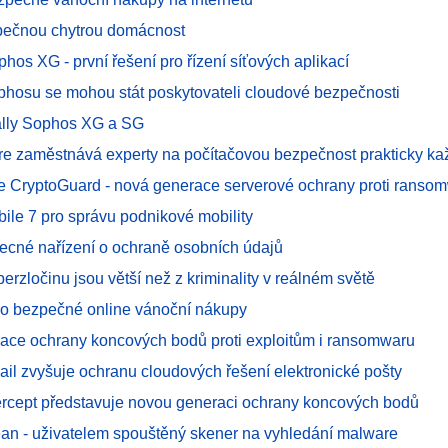
pečnou chytrou domácnost
phos XG - první řešení pro řízení síťových aplikací
ophosu se mohou stát poskytovateli cloudové bezpečnosti
ally Sophos XG a SG
 zaměstnává experty na počítačovou bezpečnost prakticky ka
e CryptoGuard - nová generace serverové ochrany proti ranso
ile 7 pro správu podnikové mobility
cné nařízení o ochraně osobních údajů
erzločinu jsou větší než z kriminality v reálném světě
ro bezpečné online vánoční nákupy
ace ochrany koncových bodů proti exploitům i ransomwaru
il zvyšuje ochranu cloudových řešení elektronické pošty
ercept představuje novou generaci ochrany koncových bodů
an - uživatelem spouštěný skener na vyhledání malware