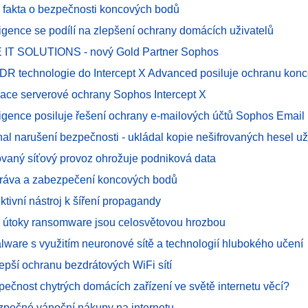
 fakta o bezpečnosti koncových bodů
ligence se podílí na zlepšení ochrany domácích uživatelů
 IT SOLUTIONS - nový Gold Partner Sophos
DR technologie do Intercept X Advanced posiluje ochranu kon
ace serverové ochrany Sophos Intercept X
ligence posiluje řešení ochrany e-mailových účtů Sophos Email
znal narušení bezpečnosti - ukládal kopie nešifrovaných hesel už
kovaný síťový provoz ohrožuje podniková data
správa a zabezpečení koncových bodů
ektivní nástroj k šíření propagandy
 útoky ransomware jsou celosvětovou hrozbou
lware s využitím neuronové sítě a technologií hlubokého učení
epší ochranu bezdrátových WiFi sítí
pečnost chytrých domácích zařízení ve světě internetu věcí?
ezpečné vánoční nákupy na internetu