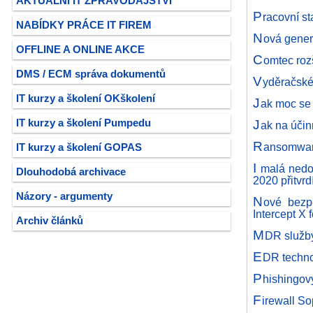
AKTUÁLNÍ IT ZPRAVODAJSTVÍ
P
racovní s
NABÍDKY PRÁCE IT FIREM
N
ová gener
OFFLINE A ONLINE AKCE
C
omtec roz
DMS / ECM správa dokumentů
V
yděračské
IT kurzy a školení OKškolení
J
ak moc se 
J
IT kurzy a školení Pumpedu
ak na úči
R
ansomware
IT kurzy a školení GOPAS
I
malá nedop
Dlouhodobá archivace
2020 přitvrd
Názory - argumenty
N
ové bezp
Intercept X 
Archiv článků
M
DR služby
E
DR techno
P
hishingov
F
irewall S