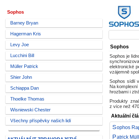
Sophos
Barney Bryan
Hagerman Kris
Levy Joe
Sophos
Lucchini Bill
Sophos je lídr
synchronizova
Müller Patrick
elektronické p
vzájemně spol
Shier John
Sophos sídlí 
Na komplexní 
Schiappa Dan
hrozbami i ztr
Thoelke Thomas
Produkty znač
z více než 470
Wisniewski Chester
Aktuální č
Všechny příspěvky našich lidí
S
ophos Rap
P
atrick Mül