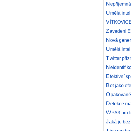
N
epříjemná
U
mělá inte
V
ÍTKOVICE
Z
avedení E
N
ová gener
U
mělá inte
T
witter při
N
eidentifi
E
fektivní 
B
ot jako ef
O
pakované
D
etekce ma
W
PA3 pro l
J
aká je bez
T
ipy pro b