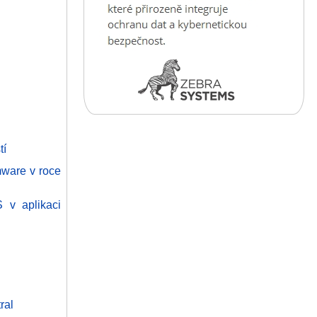
tí
mware v roce
 v aplikaci
ral