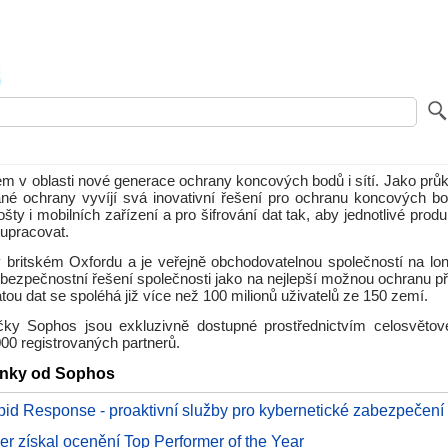
em v oblasti nové generace ochrany koncových bodů i sítí. Jako průk
né ochrany vyvíjí svá inovativní řešení pro ochranu koncových bod
ošty i mobilních zařízení a pro šifrování dat tak, aby jednotlivé prod
upracovat.
v britském Oxfordu a je veřejně obchodovatelnou společností na lo
bezpečnostní řešení společnosti jako na nejlepší možnou ochranu př
átou dat se spoléhá již více než 100 milionů uživatelů ze 150 zemí.
ky Sophos jsou exkluzivně dostupné prostřednictvím celosvětov
00 registrovaných partnerů.
lánky od Sophos
id Response - proaktivní služby pro kybernetické zabezpečení
ler získal ocenění Top Performer of the Year