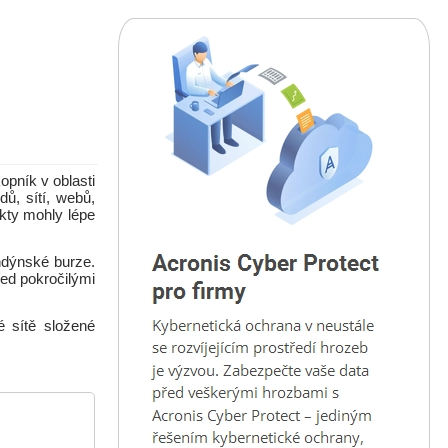
opník v oblasti
ů, sítí, webů,
ukty mohly lépe
ndýnské burze.
ed pokročilými
é sítě složené