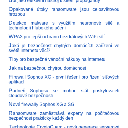
B
ot jako efektivní nástroj k šíření propagandy
O
pakované útoky ransomware jsou celosvětovou
hrozbou
D
etekce malware s využitím neuronové sítě a
technologií hlubokého učení
W
PA3 pro lepší ochranu bezdrátových WiFi sítí
J
aká je bezpečnost chytrých domácích zařízení ve
světě internetu věcí?
T
ipy pro bezpečné vánoční nákupy na internetu
J
ak na bezpečnou chytrou domácnost
F
irewall Sophos XG - první řešení pro řízení síťových
aplikací
P
artneři Sophosu se mohou stát poskytovateli
cloudové bezpečnosti
N
ové firewally Sophos XG a SG
R
ansomware zaměstnává experty na počítačovou
bezpečnost prakticky každý den
T
echnologie CryptoGuard - nová generace serverové