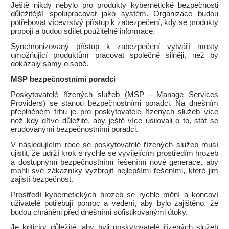
Ještě nikdy nebylo pro produkty kybernetické bezpečnosti
důležitější spolupracovat jako systém. Organizace budou
potřebovat vícevrstvý přístup k zabezpečení, kdy se produkty
propojí a budou sdílet použitelné informace.
Synchronizovaný přístup k zabezpečení vytváří mosty
umožňující produktům pracovat společně silněji, než by
dokázaly samy o sobě.
MSP bezpečnostními poradci
Poskytovatelé řízených služeb (MSP - Manage Services
Providers) se stanou bezpečnostními poradci. Na dnešním
přeplněném trhu je pro poskytovatele řízených služeb více
než kdy dříve důležité, aby ještě více usilovali o to, stát se
erudovanými bezpečnostními poradci.
V následujícím roce se poskytovatelé řízených služeb musí
ujistit, že udrží krok s rychle se vyvíjejícím prostředím hrozeb
a dostupnými bezpečnostními řešeními nové generace, aby
mohli své zákazníky vyzbrojit nejlepšími řešeními, které jim
zajistí bezpečnost.
Prostředí kybernetických hrozeb se rychle mění a koncoví
uživatelé potřebují pomoc a vedení, aby bylo zajištěno, že
budou chráněni před dnešními sofistikovanými útoky.
Je kriticky důležité, aby byli poskytovatelé řízených služeb