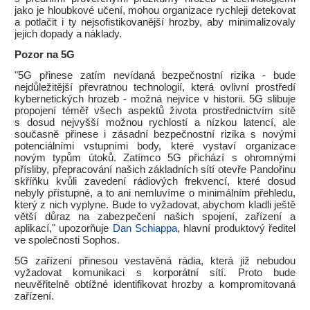
jako je hloubkové učení, mohou organizace rychleji detekovat
a potlačit i ty nejsofistikovanější hrozby, aby minimalizovaly
jejich dopady a náklady.
Pozor na 5G
"5G přinese zatím nevídaná bezpečnostní rizika - bude
nejdůležitější převratnou technologií, která ovlivní prostředí
kybernetických hrozeb - možná nejvíce v historii. 5G slibuje
propojení téměř všech aspektů života prostřednictvím sítě
s dosud nejvyšší možnou rychlostí a nízkou latencí, ale
současně přinese i zásadní bezpečnostní rizika s novými
potenciálními vstupními body, které vystaví organizace
novým typům útoků. Zatímco 5G přichází s ohromnými
přísliby, přepracování našich základních sítí otevře Pandořinu
skříňku kvůli zavedení rádiových frekvencí, které dosud
nebyly přístupné, a to ani nemluvíme o minimálním přehledu,
který z nich vyplyne. Bude to vyžadovat, abychom kladli ještě
větší důraz na zabezpečení našich spojení, zařízení a
aplikací," upozorňuje
Dan Schiappa
, hlavní produktový ředitel
ve společnosti Sophos.
5G zařízení přinesou vestavěná rádia, která již nebudou
vyžadovat komunikaci s korporátní sítí. Proto bude
neuvěřitelně obtížné identifikovat hrozby a kompromitovaná
zařízení.