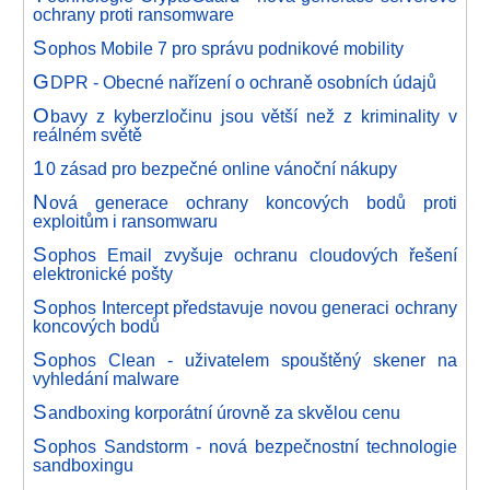
ochrany proti ransomware
S
ophos Mobile 7 pro správu podnikové mobility
G
DPR - Obecné nařízení o ochraně osobních údajů
O
bavy z kyberzločinu jsou větší než z kriminality v
reálném světě
1
0 zásad pro bezpečné online vánoční nákupy
N
ová generace ochrany koncových bodů proti
exploitům i ransomwaru
S
ophos Email zvyšuje ochranu cloudových řešení
elektronické pošty
S
ophos Intercept představuje novou generaci ochrany
koncových bodů
S
ophos Clean - uživatelem spouštěný skener na
vyhledání malware
S
andboxing korporátní úrovně za skvělou cenu
S
ophos Sandstorm - nová bezpečnostní technologie
sandboxingu