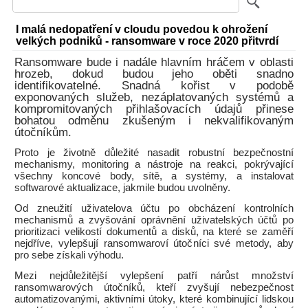
I malá nedopatření v cloudu povedou k ohrožení
velkých podniků - ransomware v roce 2020 přitvrdí
Ransomware bude i nadále hlavním hráčem v oblasti
hrozeb, dokud budou jeho oběti snadno
identifikovatelné. Snadná kořist v podobě
exponovaných služeb, nezáplatovaných systémů a
kompromitovaných přihlašovacích údajů přinese
bohatou odměnu zkušeným i nekvalifikovaným
útočníkům.
Proto je životně důležité nasadit robustní bezpečnostní
mechanismy, monitoring a nástroje na reakci, pokrývající
všechny koncové body, sítě, a systémy, a instalovat
softwarové aktualizace, jakmile budou uvolněny.
Od zneužití uživatelova účtu po obcházení kontrolních
mechanismů a zvyšování oprávnění uživatelských účtů po
prioritizaci velikostí dokumentů a disků, na které se zaměří
nejdříve, vylepšují ransomwaroví útočníci své metody, aby
pro sebe získali výhodu.
Mezi nejdůležitější vylepšení patří nárůst množství
ransomwarových útočníků, kteří zvyšují nebezpečnost
automatizovanými, aktivními útoky, které kombinující lidskou