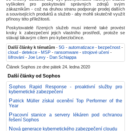
vyškoleni pro poskytování správných zdrojů svým
zákazníkům - což na druhou stranu podporuje prodej dalších
a souvisejících produktů a služeb - aby mohli skutečně využít
přínosy této příležitosti.
Poskytovatelé řízených služeb musí interně také provést
kroky k zabezpečení jejich vlastního prostředí, protože se
stávají lákavým cílem pro kyberzločince.
Další články k tématům
-
5G
-
automatizace
-
bezpečnost
-
cloud
-
detekce
-
MSP
-
ransomware
-
strojové učení
-
šifrování
-
Joe Levy
-
Dan Schiappa
Článek Sophos ze dne pátek 24. ledna 2020
Další články od Sophos
S
ophos Rapid Response - proaktivní služby pro
kybernetické zabezpečení
P
atrick Müller získal ocenění Top Performer of the
Year
P
racovní stanice a servery lékáren pod ochranou
řešení Sophos
N
ová generace kybernetického zabezpečení cloudu