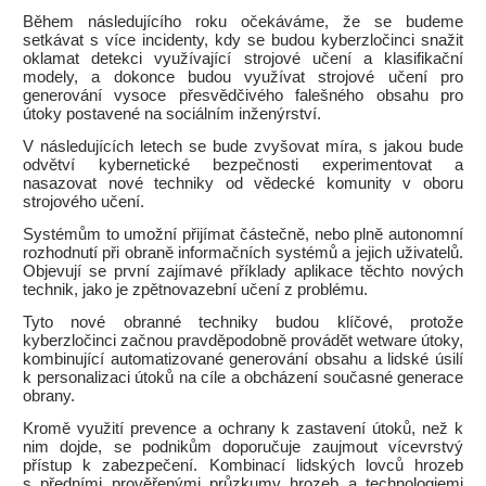
Během následujícího roku očekáváme, že se budeme
setkávat s více incidenty, kdy se budou kyberzločinci snažit
oklamat detekci využívající strojové učení a klasifikační
modely, a dokonce budou využívat strojové učení pro
generování vysoce přesvědčivého falešného obsahu pro
útoky postavené na sociálním inženýrství.
V následujících letech se bude zvyšovat míra, s jakou bude
odvětví kybernetické bezpečnosti experimentovat a
nasazovat nové techniky od vědecké komunity v oboru
strojového učení.
Systémům to umožní přijímat částečně, nebo plně autonomní
rozhodnutí při obraně informačních systémů a jejich uživatelů.
Objevují se první zajímavé příklady aplikace těchto nových
technik, jako je zpětnovazební učení z problému.
Tyto nové obranné techniky budou klíčové, protože
kyberzločinci začnou pravděpodobně provádět wetware útoky,
kombinující automatizované generování obsahu a lidské úsilí
k personalizaci útoků na cíle a obcházení současné generace
obrany.
Kromě využití prevence a ochrany k zastavení útoků, než k
nim dojde, se podnikům doporučuje zaujmout vícevrstvý
přístup k zabezpečení. Kombinací lidských lovců hrozeb
s předními prověřenými průzkumy hrozeb a technologiemi