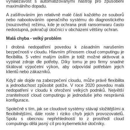
vynalézavost s automatizovanými nástroji pro způsobení
maximálního dopadu.
A zašifrováním jen relativně malé části každého ze souborů
nebo nabootováním operačního systému do diagnostického
(nouzového) režimu, kde je ochrana proti ransomwaru často
nedostupná, pokračují útočníci v obcházení většiny ochran.
Malá chyba - velký problém
I drobná nedopatření povedou k zásadním narušením
bezpečnosti v cloudu. Hlavním přínosem cloud computingu je
flexibilita. S velmi malým úsilím je totiž možné aktivovat a
vypínat zdroje dle potřeby. Díky tomu je pro firmy snadné
škálovat výpočetní výkon, aby odpovídal potřebám jejich
klientů nebo zákazníků.
Když ale dojde na zabezpečení cloudu, může právě flexibilita
a jednoduchost způsobit potíže. V roce 2020 povedou malá
nedopatření v cloudu k ohrožení velkých podniků. Největší
zranitelností cloud computingu je jednoduše jeho nesprávná
konfigurace.
Společně s tím, jak se cloudové systémy stávají složitějšími a
flexibilnějšími, dále roste i riziko chyb jejich provozovatelů.
Spolu s obecnou nepřehledností to z prostředí cloud
computingu dělá jasný cíl pro kybernetické útočníky.