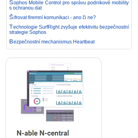
S
ophos Mobile Control pro správu podnikové mobility
s ochranou dat
Š
ifrovat firemní komunikaci - ano či ne?
T
echnologie SurfRight zvyšuje efektivitu bezpečnostní
strategie Sophos
B
ezpečnostní mechanismus Heartbeat