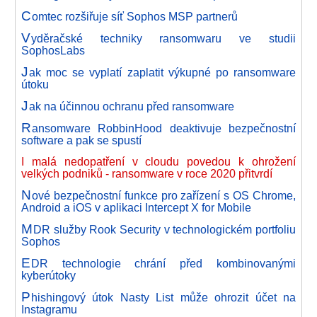
C
omtec rozšiřuje síť Sophos MSP partnerů
V
yděračské techniky ransomwaru ve studii
SophosLabs
J
ak moc se vyplatí zaplatit výkupné po ransomware
útoku
J
ak na účinnou ochranu před ransomware
R
ansomware RobbinHood deaktivuje bezpečnostní
software a pak se spustí
I malá nedopatření v cloudu povedou k ohrožení
velkých podniků - ransomware v roce 2020 přitvrdí
N
ové bezpečnostní funkce pro zařízení s OS Chrome,
Android a iOS v aplikaci Intercept X for Mobile
M
DR služby Rook Security v technologickém portfoliu
Sophos
E
DR technologie chrání před kombinovanými
kyberútoky
P
hishingový útok Nasty List může ohrozit účet na
Instagramu