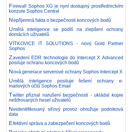
F
irewall Sophos XG je nyní dostupný prostřednictvím
konzole Sophos Central
N
epříjemná fakta o bezpečnosti koncových bodů
U
mělá inteligence se podílí na zlepšení ochrany
domácích uživatelů
V
ÍTKOVICE IT SOLUTIONS - nový Gold Partner
Sophos
Z
avedení EDR technologie do Intercept X Advanced
posiluje ochranu koncových bodů
N
ová generace serverové ochrany Sophos Intercept X
U
mělá inteligence posiluje řešení ochrany e-
mailových účtů Sophos Email
T
witter přiznal narušení bezpečnosti - ukládal kopie
nešifrovaných hesel uživatelů
N
eidentifikovaný síťový provoz ohrožuje podniková
data
E
fektivní správa a zabezpečení koncových bodů