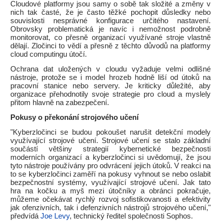
Cloudové platformy jsou samy o sobě tak složité a změny v
nich tak časté, že je často těžké pochopit důsledky nebo
souvislosti nesprávné konfigurace určitého nastavení.
Obrovsky problematická je navíc i nemožnost podrobně
monitorovat, co přesně organizací využívané stroje vlastně
dělají. Zločinci to vědí a přesně z těchto důvodů na platformy
cloud computingu útočí.
Ochrana dat uložených v cloudu vyžaduje velmi odlišné
nástroje, protože se i model hrozeb hodně liší od útoků na
pracovní stanice nebo servery. Je kriticky důležité, aby
organizace přehodnotily svoje strategie pro cloud a myslely
přitom hlavně na zabezpečení.
Pokusy o překonání strojového učení
"Kyberzločinci se budou pokoušet narušit detekční modely
využívající strojové učení. Strojové učení se stalo základní
součástí většiny strategií kybernetické bezpečnosti
moderních organizací a kyberzločinci si uvědomují, že jsou
tyto nástroje používány pro odvrácení jejich útoků. V reakci na
to se kyberzločinci zaměří na pokusy vyhnout se nebo oslabit
bezpečnostní systémy, využívající strojové učení. Jak tato
hra na kočku a myš mezi útočníky a obránci pokračuje,
můžeme očekávat rychlý rozvoj sofistikovanosti a efektivity
jak ofenzivních, tak i defenzivních nástrojů strojového učení,"
předvídá
Joe Levy
, technický ředitel společnosti Sophos.