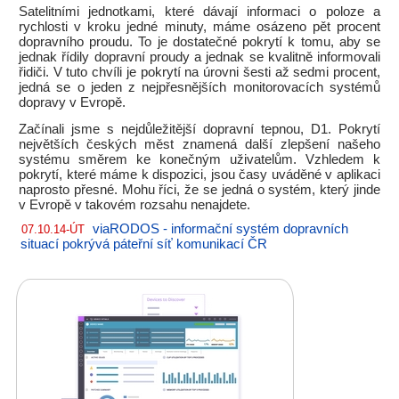
Satelitními jednotkami, které dávají informaci o poloze a
rychlosti v kroku jedné minuty, máme osázeno pět procent
dopravního proudu. To je dostatečné pokrytí k tomu, aby se
jednak řídily dopravní proudy a jednak se kvalitně informovali
řidiči. V tuto chvíli je pokrytí na úrovni šesti až sedmi procent,
jedná se o jeden z nejpřesnějších monitorovacích systémů
dopravy v Evropě.
Začínali jsme s nejdůležitější dopravní tepnou, D1. Pokrytí
největších českých měst znamená další zlepšení našeho
systému směrem ke konečným uživatelům. Vzhledem k
pokrytí, které máme k dispozici, jsou časy uváděné v aplikaci
naprosto přesné. Mohu říci, že se jedná o systém, který jinde
v Evropě v takovém rozsahu nenajdete.
viaRODOS - informační systém dopravních
07.10.14-ÚT
situací pokrývá páteřní síť komunikací ČR