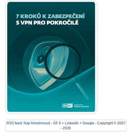
RSS feed: Naji Almahmoud
-
Síť X
+
LinkedIn
+
Google
- Copyright © 2007
- 2026