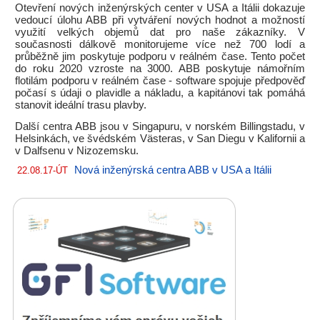
Otevření nových inženýrských center v USA a Itálii dokazuje
vedoucí úlohu ABB při vytváření nových hodnot a možností
využití velkých objemů dat pro naše zákazníky. V
současnosti dálkově monitorujeme více než 700 lodí a
průběžně jim poskytuje podporu v reálném čase. Tento počet
do roku 2020 vzroste na 3000. ABB poskytuje námořním
flotilám podporu v reálném čase - software spojuje předpověď
počasí s údaji o plavidle a nákladu, a kapitánovi tak pomáhá
stanovit ideální trasu plavby.
Další centra ABB jsou v Singapuru, v norském Billingstadu, v
Helsinkách, ve švédském Västeras, v San Diegu v Kalifornii a
v Dalfsenu v Nizozemsku.
Nová inženýrská centra ABB v USA a Itálii
22.08.17-ÚT