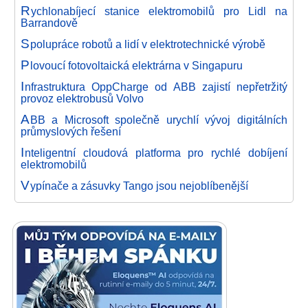
R
ychlonabíjecí stanice elektromobilů pro Lidl na
Barrandově
S
polupráce robotů a lidí v elektrotechnické výrobě
P
lovoucí fotovoltaická elektrárna v Singapuru
I
nfrastruktura OppCharge od ABB zajistí nepřetržitý
provoz elektrobusů Volvo
A
BB a Microsoft společně urychlí vývoj digitálních
průmyslových řešení
I
nteligentní cloudová platforma pro rychlé dobíjení
elektromobilů
V
ypínače a zásuvky Tango jsou nejoblíbenější