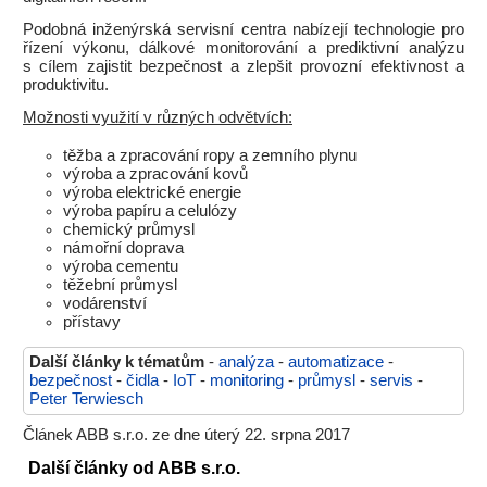
Podobná inženýrská servisní centra nabízejí technologie pro
řízení výkonu, dálkové monitorování a prediktivní analýzu
s cílem zajistit bezpečnost a zlepšit provozní efektivnost a
produktivitu.
Možnosti využití v různých odvětvích:
těžba a zpracování ropy a zemního plynu
výroba a zpracování kovů
výroba elektrické energie
výroba papíru a celulózy
chemický průmysl
námořní doprava
výroba cementu
těžební průmysl
vodárenství
přístavy
Další články k tématům
-
analýza
-
automatizace
-
bezpečnost
-
čidla
-
IoT
-
monitoring
-
průmysl
-
servis
-
Peter Terwiesch
Článek ABB s.r.o. ze dne úterý 22. srpna 2017
Další články od ABB s.r.o.