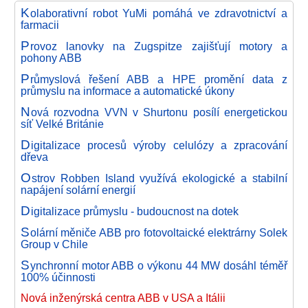
K
olaborativní robot YuMi pomáhá ve zdravotnictví a
farmacii
P
rovoz lanovky na Zugspitze zajišťují motory a
pohony ABB
P
růmyslová řešení ABB a HPE promění data z
průmyslu na informace a automatické úkony
N
ová rozvodna VVN v Shurtonu posílí energetickou
síť Velké Británie
D
igitalizace procesů výroby celulózy a zpracování
dřeva
O
strov Robben Island využívá ekologické a stabilní
napájení solární energií
D
igitalizace průmyslu - budoucnost na dotek
S
olární měniče ABB pro fotovoltaické elektrárny Solek
Group v Chile
S
ynchronní motor ABB o výkonu 44 MW dosáhl téměř
100% účinnosti
Nová inženýrská centra ABB v USA a Itálii