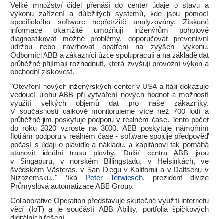
Velké množství čidel přenáší do center údaje o stavu a
výkonu zařízení a důležitých systémů, kde jsou pomocí
specifického software nepřetržitě analyzovány. Získané
informace okamžitě umožňují inženýrům pohotově
diagnostikovat možné problémy, doporučovat preventivní
údržbu nebo navrhovat opatření na zvýšení výkonu.
Odborníci ABB a zákazníci úzce spolupracují a na základě dat
průběžně přijímají rozhodnutí, která zvyšují provozní výkon a
obchodní ziskovost.
"Otevření nových inženýrských center v USA a Itálii dokazuje
vedoucí úlohu ABB při vytváření nových hodnot a možností
využití velkých objemů dat pro naše zákazníky.
V současnosti dálkově monitorujeme více než 700 lodí a
průběžně jim poskytuje podporu v reálném čase. Tento počet
do roku 2020 vzroste na 3000. ABB poskytuje námořním
flotilám podporu v reálném čase - software spojuje předpověď
počasí s údaji o plavidle a nákladu, a kapitánovi tak pomáhá
stanovit ideální trasu plavby. Další centra ABB jsou
v Singapuru, v norském Billingstadu, v Helsinkách, ve
švédském Västeras, v San Diegu v Kalifornii a v Dalfsenu v
Nizozemsku.," říká
Peter Terwiesch
, prezident divize
Průmyslová automatizace ABB Group.
Collaborative Operation představuje skutečné využití internetu
věcí (IoT) a je součástí ABB Ability, portfolia špičkových
digitálních řešení.