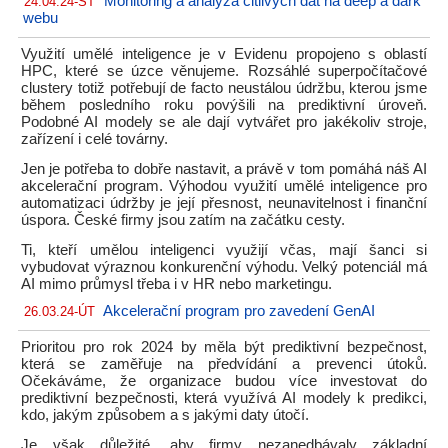
Monitoring a analýza citlivých dat na deep a dark
24.04.24-ST
webu
Využití umělé inteligence je v Evidenu propojeno s oblastí
HPC, které se úzce věnujeme. Rozsáhlé superpočítačové
clustery totiž potřebují de facto neustálou údržbu, kterou jsme
během posledního roku povýšili na prediktivní úroveň.
Podobné AI modely se ale dají vytvářet pro jakékoliv stroje,
zařízení i celé továrny.
Jen je potřeba to dobře nastavit, a právě v tom pomáhá náš AI
akcelerační program. Výhodou využití umělé inteligence pro
automatizaci údržby je její přesnost, neunavitelnost i finanční
úspora. České firmy jsou zatím na začátku cesty.
Ti, kteří umělou inteligenci využijí včas, mají šanci si
vybudovat výraznou konkurenční výhodu. Velký potenciál má
AI mimo průmysl třeba i v HR nebo marketingu.
Akcelerační program pro zavedení GenAI
26.03.24-ÚT
Prioritou pro rok 2024 by měla být prediktivní bezpečnost,
která se zaměřuje na předvídání a prevenci útoků.
Očekáváme, že organizace budou více investovat do
prediktivní bezpečnosti, která využívá AI modely k predikci,
kdo, jakým způsobem a s jakými daty útočí.
Je však důležité, aby firmy nezanedbávaly základní