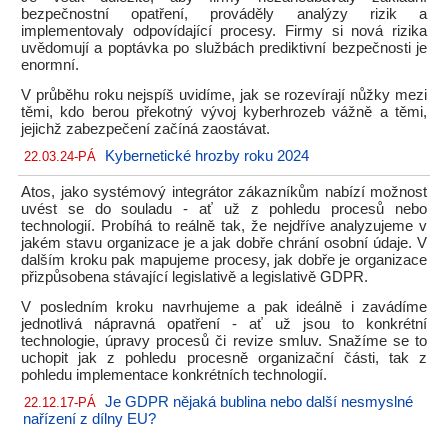
bezpečnostní opatření, prováděly analýzy rizik a
implementovaly odpovídající procesy. Firmy si nová rizika
uvědomují a poptávka po službách prediktivní bezpečnosti je
enormní.
V průběhu roku nejspíš uvidíme, jak se rozevírají nůžky mezi
těmi, kdo berou překotný vývoj kyberhrozeb vážně a těmi,
jejichž zabezpečení začíná zaostávat.
Kybernetické hrozby roku 2024
22.03.24-PÁ
Atos, jako systémový integrátor zákazníkům nabízí možnost
uvést se do souladu - ať už z pohledu procesů nebo
technologií. Probíhá to reálně tak, že nejdříve analyzujeme v
jakém stavu organizace je a jak dobře chrání osobní údaje. V
dalším kroku pak mapujeme procesy, jak dobře je organizace
přizpůsobena stávající legislativě a legislativě GDPR.
V posledním kroku navrhujeme a pak ideálně i zavádíme
jednotlivá nápravná opatření - ať už jsou to konkrétní
technologie, úpravy procesů či revize smluv. Snažíme se to
uchopit jak z pohledu procesně organizační části, tak z
pohledu implementace konkrétních technologií.
Je GDPR nějaká bublina nebo další nesmyslné
22.12.17-PÁ
nařízení z dílny EU?