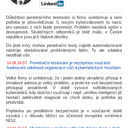
Důležitost penetračního testování si firmy uvědomují a není
potřeba je přesvědčovat. S novým kyberzákonem to navíc
pro spoustu z nich bude povinnost. Problém nastává spíše v
dostupnosti. Skutečných odborníků je totiž málo, v České
republice jsou jich řádově desítky.
Do jisté míry mohou penetrační testy zajistit automatizované
nástroje obsluhované proškolenými lidmi. Ty ale zdaleka
neodhalí vše.
Penetrační testování je nezbytnou součástí
14.08.24-ST
hodnocení odolnosti organizace vůči kybernetickým hrozbám
Velké firmy si uvědomují, že i jeden jediný ukradený přístup k
emailové adresa je velký problém, a proto ke své bezpečnosti
přistupují proaktivně. V době vysoce sofistikovaných
kyberútoků, kdy útočníci využívají i např. umělou inteligenci již
nestačí adekvátně reagovat ve chvíli útoku, je potřeba jej
předvídat.
Poptávka po prediktivní bezpečnosti je v současné době
vysoká i z důvodu blížící se účinnosti evropské směrnice
NIS2.