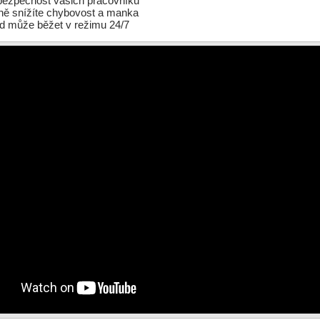
bezpečnost vašich pracovníků
ě snížíte chybovost a manka
d může běžet v režimu 24/7