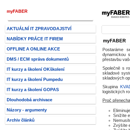
myFABER
AKTUÁLNÍ IT ZPRAVODAJSTVÍ
NABÍDKY PRÁCE IT FIREM
myFABER
OFFLINE A ONLINE AKCE
Postaráme s
dynamickou s
DMS / ECM správa dokumentů
přestavbu vaše
Společně s ro
IT kurzy a školení OKškolení
skladové syst
skladových ope
IT kurzy a školení Pumpedu
Skupina
KVA
IT kurzy a školení GOPAS
logistických 
Dlouhodobá archivace
Proč přenecha
Názory - argumenty
Eliminuj
Snížíte 
Archiv článků
Nemusíte
Zvýšíte 