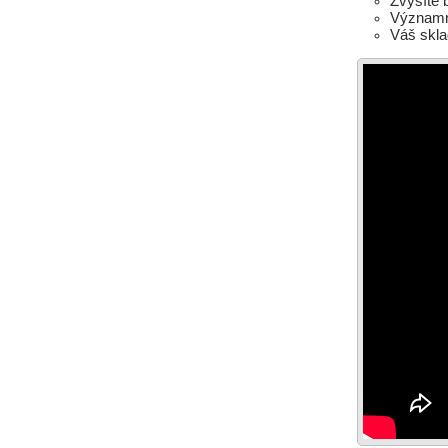
Zvýšíte 
Významn
Váš skla