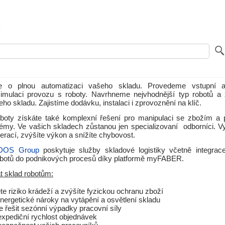
e o plnou automatizaci vašeho skladu. Provedeme vstupní a
imulaci provozu s roboty. Navrhneme nejvhodnější typ robotů a 
ho skladu. Zajistíme dodávku, instalaci i zprovoznění na klíč.
boty získáte také komplexní řešení pro manipulaci se zbožím a 
émy. Ve vašich skladech zůstanou jen specializovaní odborníci. Vy
rací, zvýšíte výkon a snížíte chybovost.
DOS Group
poskytuje služby skladové logistiky včetně integra
robotů do podnikových procesů díky platformě myFABER.
t sklad robotům:
ete riziko krádeží a zvýšíte fyzickou ochranu zboží
energetické nároky na vytápění a osvětlení skladu
 řešit sezónní výpadky pracovní síly
expediční rychlost objednávek