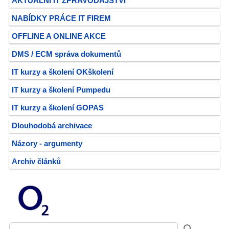
AKTUÁLNÍ IT ZPRAVODAJSTVÍ
NABÍDKY PRÁCE IT FIREM
OFFLINE A ONLINE AKCE
DMS / ECM správa dokumentů
IT kurzy a školení OKškolení
IT kurzy a školení Pumpedu
IT kurzy a školení GOPAS
Dlouhodobá archivace
Názory - argumenty
Archiv článků