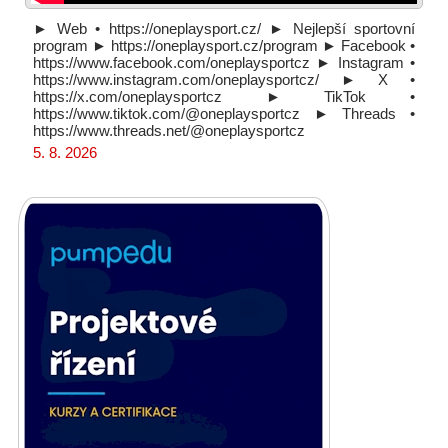
► Web • https://oneplaysport.cz/ ► Nejlepší sportovní
program ► https://oneplaysport.cz/program ► Facebook •
https://www.facebook.com/oneplaysportcz ► Instagram •
https://www.instagram.com/oneplaysportcz/ ► X •
https://x.com/oneplaysportcz ► TikTok •
https://www.tiktok.com/@oneplaysportcz ► Threads •
https://www.threads.net/@oneplaysportcz
5. 8. 2026