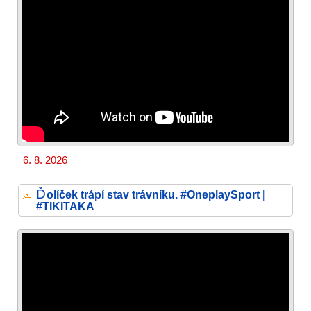
6. 8. 2026
Ď
olíček trápí stav trávníku. #OneplaySport |
#TIKITAKA