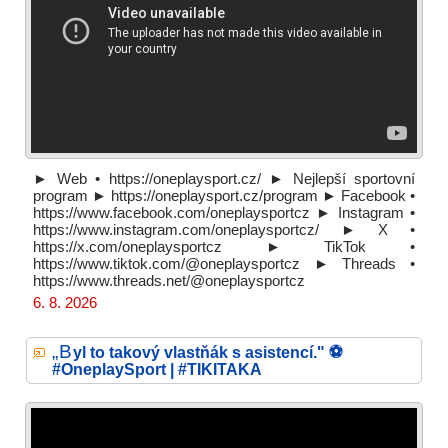
► Web • https://oneplaysport.cz/ ► Nejlepší sportovní
program ► https://oneplaysport.cz/program ► Facebook •
https://www.facebook.com/oneplaysportcz ► Instagram •
https://www.instagram.com/oneplaysportcz/ ► X •
https://x.com/oneplaysportcz ► TikTok •
https://www.tiktok.com/@oneplaysportcz ► Threads •
https://www.threads.net/@oneplaysportcz
6. 8. 2026
„B
yl to takový vlastňák s asistencí." ⚽
#OneplaySport | #TIKITAKA