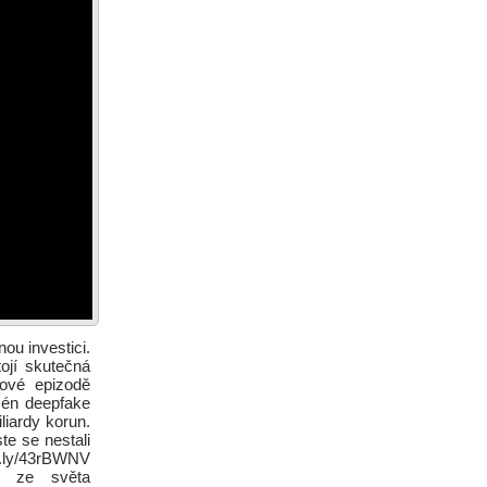
u investici.
ojí skutečná
nové epizodě
mén deepfake
liardy korun.
te se nestali
it.ly/43rBWNV
ch ze světa