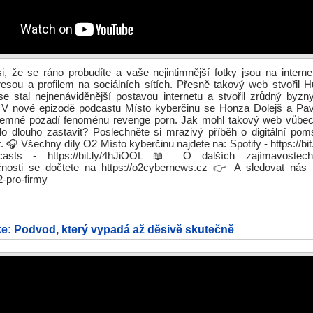
i, že se ráno probudíte a vaše nejintimnější fotky jsou na intern
esou a profilem na sociálních sítích. Přesně takový web stvořil H
se stal nejnenáviděnější postavou internetu a stvořil zrůdný byzn
V nové epizodě podcastu Místo kyberčinu se Honza Dolejš a Pav
 temné pozadí fenoménu revenge porn. Jak mohl takový web vůbec
o dlouho zastavit? Poslechněte si mrazivý příběh o digitální pom
. 🎧 Všechny díly O2 Místo kyberčinu najdete na: Spotify - https://b
asts - https://bit.ly/4hJiOOL 📖 O dalších zajímavoste
nosti se dočtete na https://o2cybernews.cz 👉 A sledovat nás
2-pro-firmy
e: Podvod, který vypadá až děsivě skutečně