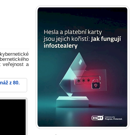
kybernetické
ybernetického
 veřejnost a
náž z 80.