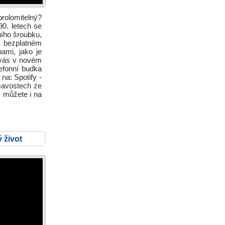
prolomitelný?
0. letech se
ního šroubku,
o bezplatném
ami, jako je
 vás v novém
efonní budka
na: Spotify -
ímavostech ze
s můžete i na
 život