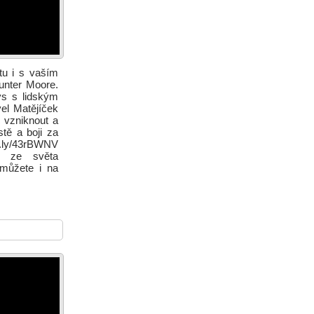
etu i s vaším
unter Moore.
ys s lidským
el Matějíček
 vzniknout a
stě a boji za
it.ly/43rBWNV
ch ze světa
 můžete i na