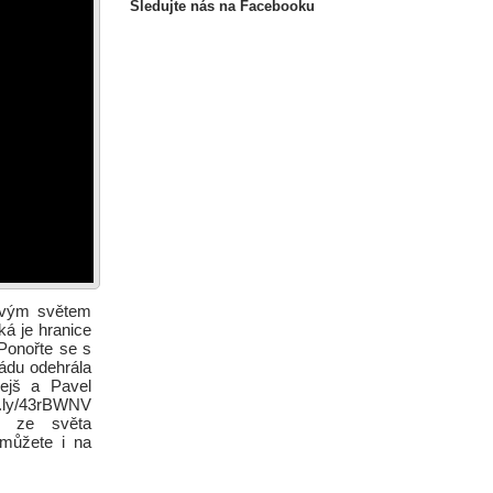
Sledujte nás na Facebooku
novým světem
ká je hranice
Ponořte se s
pádu odehrála
ejš a Pavel
it.ly/43rBWNV
ch ze světa
 můžete i na