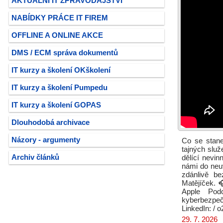
AKTUÁLNÍ IT ZPRAVODAJSTVÍ
NABÍDKY PRÁCE IT FIREM
OFFLINE A ONLINE AKCE
DMS / ECM správa dokumentů
IT kurzy a školení OKškolení
IT kurzy a školení Pumpedu
IT kurzy a školení GOPAS
Dlouhodobá archivace
Názory - argumenty
Co se stane
tajných služ
Archiv článků
dělící nevi
námi do neuv
zdánlivě b
Matějíček. 
Apple Podc
kyberbezpeč
LinkedIn: / o
29. 7. 2026