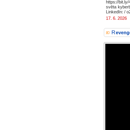
https://bit.
světa kyberb
LinkedIn: / o
17. 6. 2026
R
eveng