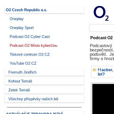
O2 Czech Republic a.s.
Oneplay
Oneplay Sport
Podcast O2 Cyber Cast
Podcast O2 
Podcastový 
Podcast O2 Místo kyberčinu
bezpečnosti,
podsvětí. J
Tiskové centrum O2 CZ
firmy o hroz
YouTube O2 CZ
H
acker,
Fremuth Jindřich
let?
Kohout Tomáš
Zetek Tomáš
Všechny příspěvky našich lidí