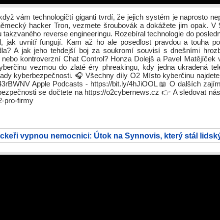
když vám technologičtí giganti tvrdí, že jejich systém je naprosto ne
německý hacker Tron, vezmete šroubovák a dokážete jim opak. V 9
u takzvaného reverse engineeringu. Rozebíral technologie do posled
l, jak uvnitř fungují. Kam až ho ale posedlost pravdou a touha p
dla? A jak jeho tehdejší boj za soukromí souvisí s dnešními hrozb
ů nebo kontroverzní Chat Control? Honza Dolejš a Pavel Matějíček
kyberčinu vezmou do zlaté éry phreakingu, kdy jedna ukradená tel
ady kyberbezpečnosti. 🎧 Všechny díly O2 Místo kyberčinu najdete 
ly/43rBWNV Apple Podcasts - https://bit.ly/4hJiOOL 📖 O dalších zaj
ezpečnosti se dočtete na https://o2cybernews.cz 👉 A sledovat ná
2-pro-firmy
ckeři vypnou nemocnici: Útok na Synnovis, který stál lidský