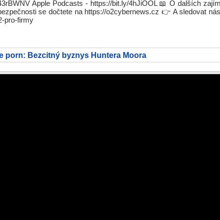
ly/43rBWNV Apple Podcasts - https://bit.ly/4hJiOOL 📖 O dalších zaj
ezpečnosti se dočtete na https://o2cybernews.cz 👉 A sledovat ná
2-pro-firmy
e porn: Bezcitný byznys Huntera Moora