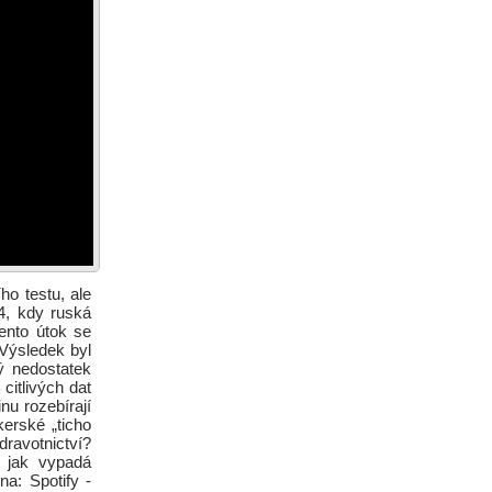
ho testu, ale
4, kdy ruská
Tento útok se
 Výsledek byl
ký nedostatek
citlivých dat
nu rozebírají
kerské „ticho
dravotnictví?
a jak vypadá
a: Spotify -