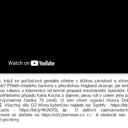
, když se počítačová genialita střetne s těžkou závislostí a stí
eb? Příběh mladého hackera s přezdívkou Hagbard ukazuje, jak ten
nnou zábavu u klávesnice od temné propasti mezinárodní špionáže. 
ěřitelného případu Karla Kocha a objevte, jakou roli v celém jeho 
ezvýznamná částka 75 centů. O tom všem vypráví Honza Dol
 Všechny díly O2 Místo kyberčinu najdete na: Spotify - https://b
asts - https://bit.ly/4hJiOOL 📖 O dalších zajímavoste
nosti se dočtete na https://o2cybernews.cz 👉 A sledovat nás
2-pro-firmy