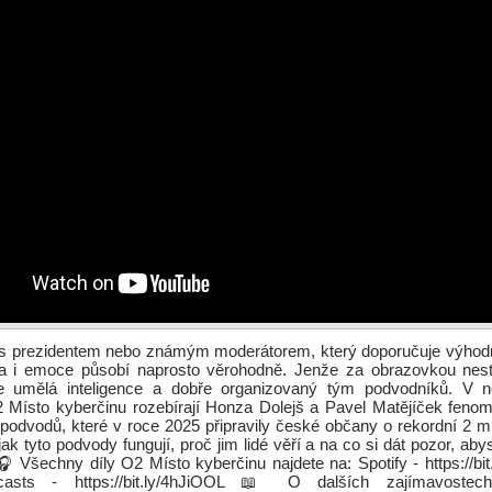
o s prezidentem nebo známým moderátorem, který doporučuje výhodno
a i emoce působí naprosto věrohodně. Jenže za obrazovkou nest
ale umělá inteligence a dobře organizovaný tým podvodníků. V 
 Místo kyberčinu rozebírají Honza Dolejš a Pavel Matějíček feno
 podvodů, které v roce 2025 připravily české občany o rekordní 2 mi
jak tyto podvody fungují, proč jim lidé věří a na co si dát pozor, abys
 🎧 Všechny díly O2 Místo kyberčinu najdete na: Spotify - https://b
asts - https://bit.ly/4hJiOOL 📖 O dalších zajímavoste