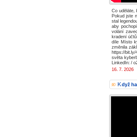
Co uděláte, 
Pokud jste 
stal legendo
aby pochopi
volání zave
kradení účt
díle Místo 
změnila zákl
https://bit.
světa kyberb
LinkedIn: / o
16. 7. 2026
K
dyž ha