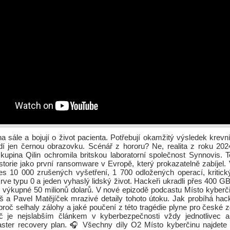
 na sále a bojují o život pacienta. Potřebují okamžitý výsledek krevní
idí jen černou obrazovku. Scénář z hororu? Ne, realita z roku 202
upina Qilin ochromila britskou laboratorní společnost Synnovis. 
storie jako první ransomware v Evropě, který prokazatelně zabíjel.
řes 10 000 zrušených vyšetření, 1 700 odložených operací, kritic
krve typu 0 a jeden vyhaslý lidský život. Hackeři ukradli přes 400 GB 
 výkupné 50 milionů dolarů. V nové epizodě podcastu Místo kyberči
 a Pavel Matějíček mrazivé detaily tohoto útoku. Jak probíhá hac
 proč selhaly zálohy a jaké poučení z této tragédie plyne pro české z
roč je nejslabším článkem v kyberbezpečnosti vždy jednotlivec 
aster recovery plan. 🎧 Všechny díly O2 Místo kyberčinu najdete n