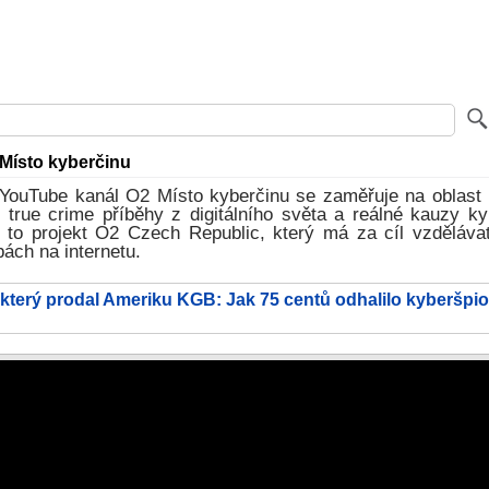
Místo kyberčinu
YouTube kanál O2 Místo kyberčinu se zaměřuje na oblast 
 true crime příběhy z digitálního světa a reálné kauzy k
e to projekt O2 Czech Republic, který má za cíl vzdělávat
bách na internetu.
 který prodal Ameriku KGB: Jak 75 centů odhalilo kyberšpio