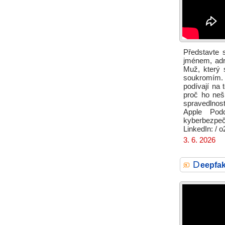
Představte s
jménem, adr
Muž, který 
soukromím. 
podívají na
proč ho nešl
spravedlnost
Apple Podc
kyberbezpeč
LinkedIn: / o
3. 6. 2026
D
eepfak