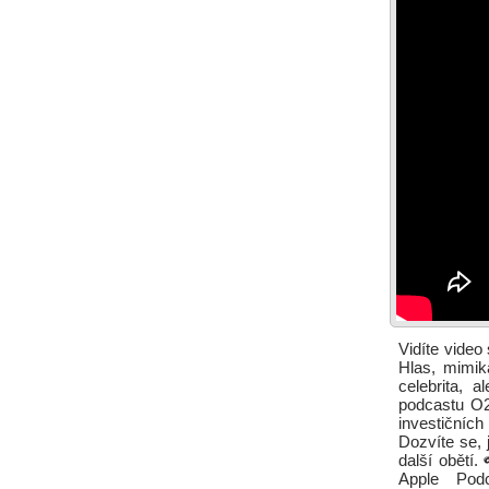
Vidíte vide
Hlas, mimik
celebrita, 
podcastu O2
investičních
Dozvíte se, 
další obětí.
Apple Podc