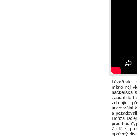
Lékaři stojí
místo něj v
hackerská sk
zapsal do hi
zdrcující: p
univerzální 
a požadovali
Honza Dolejš
před bouří“,
Zjistěte, p
správný dis