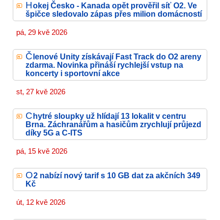
H
okej Česko - Kanada opět prověřil síť O2. Ve
špičce sledovalo zápas přes milion domácností
pá, 29 kvě 2026
Č
lenové Unity získávají Fast Track do O2 areny
zdarma. Novinka přináší rychlejší vstup na
koncerty i sportovní akce
st, 27 kvě 2026
C
hytré sloupky už hlídají 13 lokalit v centru
Brna. Záchranářům a hasičům zrychlují průjezd
díky 5G a C-ITS
pá, 15 kvě 2026
O
2 nabízí nový tarif s 10 GB dat za akčních 349
Kč
út, 12 kvě 2026