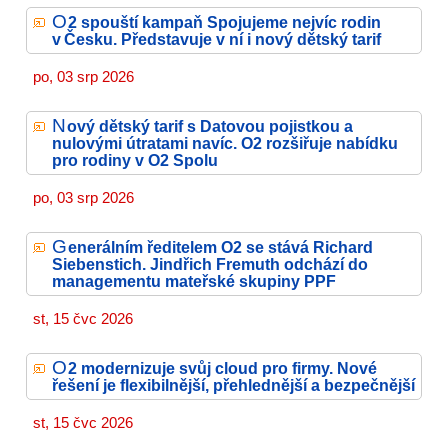
O
2 spouští kampaň Spojujeme nejvíc rodin
v Česku. Představuje v ní i nový dětský tarif
po, 03 srp 2026
N
ový dětský tarif s Datovou pojistkou a
nulovými útratami navíc. O2 rozšiřuje nabídku
pro rodiny v O2 Spolu
po, 03 srp 2026
G
enerálním ředitelem O2 se stává Richard
Siebenstich. Jindřich Fremuth odchází do
managementu mateřské skupiny PPF
st, 15 čvc 2026
O
2 modernizuje svůj cloud pro firmy. Nové
řešení je flexibilnější, přehlednější a bezpečnější
st, 15 čvc 2026