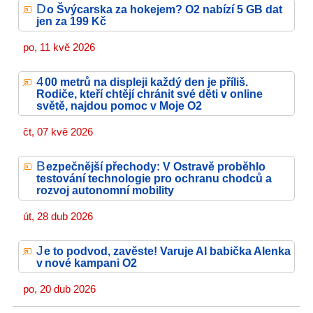
D
o Švýcarska za hokejem? O2 nabízí 5 GB dat
jen za 199 Kč
po, 11 kvě 2026
4
00 metrů na displeji každý den je příliš.
Rodiče, kteří chtějí chránit své děti v online
světě, najdou pomoc v Moje O2
čt, 07 kvě 2026
B
ezpečnější přechody: V Ostravě proběhlo
testování technologie pro ochranu chodců a
rozvoj autonomní mobility
út, 28 dub 2026
J
e to podvod, zavěste! Varuje AI babička Alenka
v nové kampani O2
po, 20 dub 2026