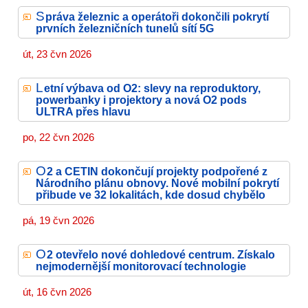
S
práva železnic a operátoři dokončili pokrytí
prvních železničních tunelů sítí 5G
út, 23 čvn 2026
L
etní výbava od O2: slevy na reproduktory,
powerbanky i projektory a nová O2 pods
ULTRA přes hlavu
po, 22 čvn 2026
O
2 a CETIN dokončují projekty podpořené z
Národního plánu obnovy. Nové mobilní pokrytí
přibude ve 32 lokalitách, kde dosud chybělo
pá, 19 čvn 2026
O
2 otevřelo nové dohledové centrum. Získalo
nejmodernější monitorovací technologie
út, 16 čvn 2026