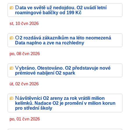
D
ata ve světě už nedojdou. O2 uvádí letní
roamingové balíčky od 199 Kč
st, 10 čvn 2026
O
2 rozdává zákazníkům na léto neomezená
Data naplno a zve na rozhledny
po, 08 čvn 2026
V
ybráno. Otestováno. O2 představuje nové
prémiové nabíjení O2 spark
út, 02 čvn 2026
N
ávštěvníci O2 areny za rok vrátili milion
kelímků. Nadace O2 je promění v milion korun
pro střední školy
po, 01 čvn 2026