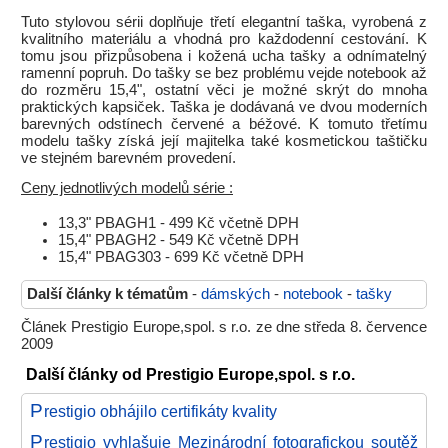
Tuto stylovou sérii doplňuje třetí elegantní taška, vyrobená z
kvalitního materiálu a vhodná pro každodenní cestování. K
tomu jsou přizpůsobena i kožená ucha tašky a odnímatelný
ramenní popruh. Do tašky se bez problému vejde notebook až
do rozměru 15,4", ostatní věci je možné skrýt do mnoha
praktických kapsiček. Taška je dodávaná ve dvou moderních
barevných odstínech červené a béžové. K tomuto třetímu
modelu tašky získá její majitelka také kosmetickou taštičku
ve stejném barevném provedení.
Ceny jednotlivých modelů série :
13,3" PBAGH1 - 499 Kč včetně DPH
15,4" PBAGH2 - 549 Kč včetně DPH
15,4" PBAG303 - 699 Kč včetně DPH
Další články k tématům
-
dámských
-
notebook
-
tašky
Článek Prestigio Europe,spol. s r.o. ze dne středa 8. července
2009
Další články od Prestigio Europe,spol. s r.o.
P
restigio obhájilo certifikáty kvality
P
restigio vyhlašuje Mezinárodní fotografickou soutěž