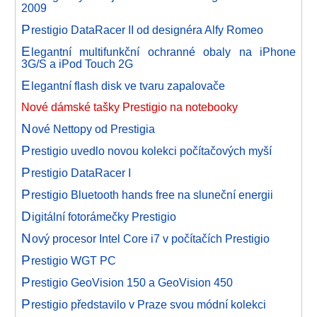
2009
P
restigio DataRacer II od designéra Alfy Romeo
E
legantní multifunkční ochranné obaly na iPhone
3G/S a iPod Touch 2G
E
legantní flash disk ve tvaru zapalovače
Nové dámské tašky Prestigio na notebooky
N
ové Nettopy od Prestigia
P
restigio uvedlo novou kolekci počítačových myší
P
restigio DataRacer I
P
restigio Bluetooth hands free na sluneční energii
D
igitální fotorámečky Prestigio
N
ový procesor Intel Core i7 v počítačích Prestigio
P
restigio WGT PC
P
restigio GeoVision 150 a GeoVision 450
P
restigio představilo v Praze svou módní kolekci