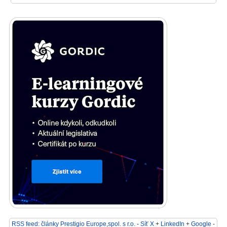
RSS feed: články Prestigio Europe,spol. s r.o.
-
Síť X
+
LinkedIn
+
Google
-