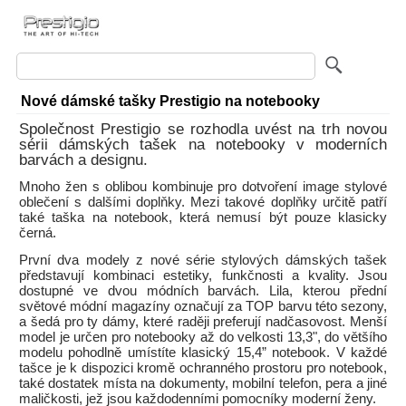
Nové dámské tašky Prestigio na notebooky
Společnost Prestigio se rozhodla uvést na trh novou
sérii dámských tašek na notebooky v moderních
barvách a designu.
Mnoho žen s oblibou kombinuje pro dotvoření image stylové
oblečení s dalšími doplňky. Mezi takové doplňky určitě patří
také taška na notebook, která nemusí být pouze klasicky
černá.
První dva modely z nové série stylových dámských tašek
představují kombinaci estetiky, funkčnosti a kvality. Jsou
dostupné ve dvou módních barvách. Lila, kterou přední
světové módní magazíny označují za TOP barvu této sezony,
a šedá pro ty dámy, které raději preferují nadčasovost. Menší
model je určen pro notebooky až do velkosti 13,3", do většího
modelu pohodlně umístíte klasický 15,4” notebook. V každé
tašce je k dispozici kromě ochranného prostoru pro notebook,
také dostatek místa na dokumenty, mobilní telefon, pera a jiné
maličkosti, jež jsou každodenními pomocníky moderní ženy.