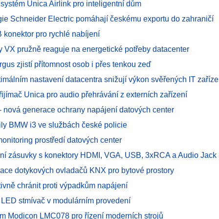
systém Unica Airlink pro inteligentní dům
gie Schneider Electric pomáhají českému exportu do zahraničí
 konektor pro rychlé nabíjení
 VX pružně reaguje na energetické potřeby datacenter
rgus zjistí přítomnost osob i přes tenkou zeď
timálním nastavení datacentra snižují výkon svěřených IT zaříze
řijímač Unica pro audio přehrávání z externích zařízení
- nová generace ochrany napájení datových center
ily BMW i3 ve službách české policie
monitoring prostředí datových center
ální zásuvky s konektory HDMI, VGA, USB, 3xRCA a Audio Jack
ace dotykových ovladačů KNX pro bytové prostory
tivně chránit proti výpadkům napájení
í LED stmívač v modulárním provedení
tém Modicon LMC078 pro řízení moderních strojů