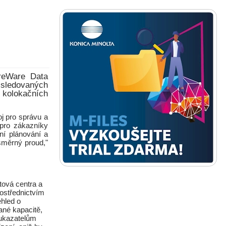
ureWare Data
 sledovaných
a kolokačních
j pro správu a
pro zákazníky
ní plánování a
osměrný proud,"
tová centra a
rostřednictvím
ehled o
ané kapacitě,
 ukazatelům