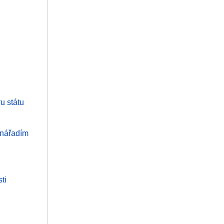
u státu
 nářadím
ti