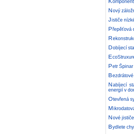
K
omponenty 
N
ový zálož
J
ističe níz
P
řepěťová o
R
ekonstruk
D
obíjecí st
E
coStruxure
P
etr Špinar
B
ezdrátové
N
abíjecí s
energií v d
O
tevřená s
M
ikrodatová
N
ové jistič
B
ydlete ch