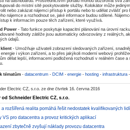
ti na dashboardu. Prostřednictvím portálu mohou dozorovat svá zaří
tupovali do místní sítě poskytovatele služby. Kolokátor může jediným
olit nebo zakázat nájemci přístup k portálu nebo to udělat zvlášť pr
vého nájemce a rozhodnout se, jaké informace budou sdílené. Nájem
stup k informacím pouze těch zařízení, které využívá.
ed Power
- Tato funkce poskytuje kapacitní plánování na úrovní racku 
dované hodnoty zátěže jsou automaticky odvozovány z reálných, ak
ých údajů.
klient
- Umožňuje uživateli zobrazení sledovaných zařízení, snadněji 
 energie i výkon zařízení, a to přes jakýkoli moderní webový prohlí
m dělat lepší, informacemi podložená rozhodnutí v reálném čase a 
u.
 k tématům
-
datacentrum
-
DCIM
-
energie
-
hosting
-
infrastruktura
er Electric CZ, s.r.o. ze dne čtvrtek 16. června 2016
 od Schneider Electric CZ, s.r.o.
e a rozšířená realita pomáhá řešit nedostatek kvalifikovaných lid
 VS pro datacentra a provoz kritických aplikací
lazení zbytečně zvyšují náklady provozu datacentra