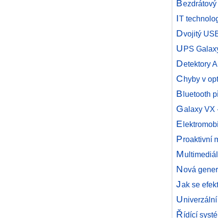
B
ezdrátový 
I
T technolo
D
vojitý USB
U
PS Galaxy
D
etektory A
C
hyby v op
B
luetooth p
G
alaxy VX 
E
lektromob
P
roaktivní 
M
ultimedi
N
ová gener
J
ak se efek
U
niverzáln
Ř
ídící sys