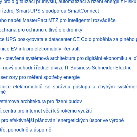
pro digitalizaci průmyslu, automatizaci a řízení energií z Písku
ní zdroj Smart-UPS s podporou SmartConnect
kého napětí MasterPact MTZ pro inteligentní rozváděče
chrana pro ochranu citlivé elektroniky
ce UPS poskytovatale datacenter CE Colo proběhla za plného 
anice EVlink pro eletromobily Renault
 - otevřená systémová architektura pro digitální ekonomiku a I
 - nový obchodní ředitel divize IT Business Schneider Electric
 senzory pro měření spotřeby energie
tanice elektromobilů se správou přístupu a chytrým systéme
omě
ystémová architektura pro řízení budov
 centra pro internet věcí k širokému využití
e pro efektivnější plánování energetických úspor ve výrobě
ytře, pohodlně a úsporně