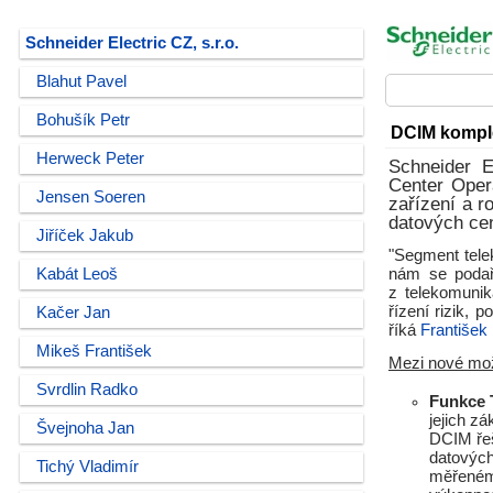
Schneider Electric CZ, s.r.o.
Blahut Pavel
Bohušík Petr
DCIM komple
Herweck Peter
Schneider E
Center Oper
Jensen Soeren
zařízení a r
datových cen
Jiříček Jakub
"Segment tele
Kabát Leoš
nám se podař
z telekomunik
řízení rizik, 
Kačer Jan
říká
František
Mikeš František
Mezi nové mož
Svrdlin Radko
Funkce 
jejich z
Švejnoha Jan
DCIM řeš
datových
Tichý Vladimír
měřeném 