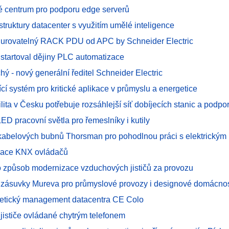
é centrum pro podporu edge serverů
astruktury datacenter s využitím umělé inteligence
gurovatelný RACK PDU od APC by Schneider Electric
startoval dějiny PLC automatizace
chý - nový generální ředitel Schneider Electric
dící systém pro kritické aplikace v průmyslu a energetice
lita v Česku potřebuje rozsáhlejší síť dobíjecích stanic a podpor
D pracovní světla pro řemeslníky i kutily
kabelových bubnů Thorsman pro pohodlnou práci s elektrickým
race KNX ovládačů
ako způsob modernizace vzduchových jističů za provozu
 zásuvky Mureva pro průmyslové provozy i designové domácnos
etický management datacentra CE Colo
jističe ovládané chytrým telefonem