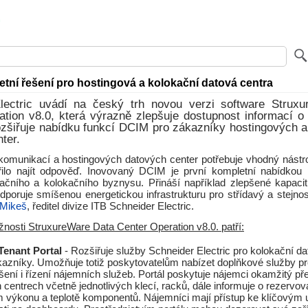
tní řešení pro hostingová a kolokační datová centra
lectric uvádí na český trh novou verzi software Strux
ation v8.0, která výrazně zlepšuje dostupnost informací o
ozšiřuje nabídku funkcí DCIM pro zákazníky hostingových 
ter.
komunikací a hostingových datových center potřebuje vhodný nástro
ilo najít odpověď. Inovovaný DCIM je první kompletní nabídkou 
ačního a kolokačního byznysu. Přináší například zlepšené kapacit
podporuje smíšenou energetickou infrastrukturu pro střídavý a stejn
 Mikeš
, ředitel divize ITB Schneider Electric.
nosti StruxureWare Data Center Operation v8.0. patří:
Tenant Portal
- Rozšiřuje služby Schneider Electric pro kolokační da
ákazníky. Umožňuje totiž poskytovatelům nabízet doplňkové služby p
ení i řízení nájemních služeb. Portál poskytuje nájemci okamžitý př
 centrech včetně jednotlivých klecí, racků, dále informuje o rezervov
výkonu a teplotě komponentů. Nájemníci mají přístup ke klíčovým