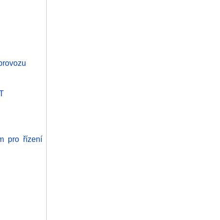
provozu
oT
m pro řízení