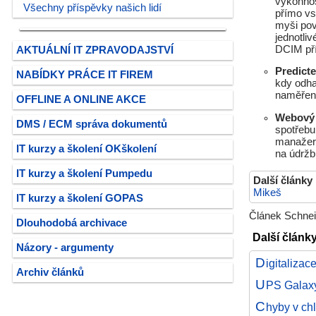
výkonnos
Všechny příspěvky našich lidí
přímo vs
myši pov
jednotli
DCIM pří
AKTUÁLNÍ IT ZPRAVODAJSTVÍ
Predict
NABÍDKY PRÁCE IT FIREM
kdy odha
naměřen
OFFLINE A ONLINE AKCE
Webový 
DMS / ECM správa dokumentů
spotřebu
manažerů
IT kurzy a školení OKškolení
na údržb
IT kurzy a školení Pumpedu
Další články
Mikeš
IT kurzy a školení GOPAS
Článek Schneid
Dlouhodobá archivace
Další články
Názory - argumenty
D
igitalizac
Archiv článků
U
PS Galaxy
C
hyby v ch