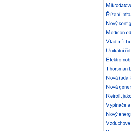
M
ikrodatov
Ř
ízení infr
N
ový konfi
M
odicon od
V
ladimír Ti
U
nikátní ří
E
lektromobi
T
horsman LE
N
ová řada 
N
ová gene
R
etrofit j
V
ypínače a
N
ový energ
V
zduchové 