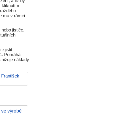
zení, aniž by
 kliknutím
o každého
ce má v rámci
nebo jističe,
tuálních
zjistit
žeč. Pomáhá
snižuje náklady
-
František
í ve výrobě