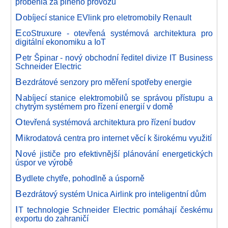
proběhla za plného provozu
D
obíjecí stanice EVlink pro eletromobily Renault
E
coStruxure - otevřená systémová architektura pro
digitální ekonomiku a IoT
P
etr Špinar - nový obchodní ředitel divize IT Business
Schneider Electric
B
ezdrátové senzory pro měření spotřeby energie
N
abíjecí stanice elektromobilů se správou přístupu a
chytrým systémem pro řízení energií v domě
O
tevřená systémová architektura pro řízení budov
M
ikrodatová centra pro internet věcí k širokému využití
N
ové jističe pro efektivnější plánování energetických
úspor ve výrobě
B
ydlete chytře, pohodlně a úsporně
B
ezdrátový systém Unica Airlink pro inteligentní dům
I
T technologie Schneider Electric pomáhají českému
exportu do zahraničí