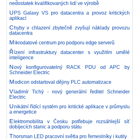
nedostatek kvalifikovaných lidí ve výrobě
U
PS Galaxy VS pro datacentra a provoz kritických
aplikací
C
hyby v chlazení zbytečně zvyšují náklady provozu
datacentra
M
ikrodatové centrum pro podporu edge serverů
Ř
ízení infrastruktury datacenter s využitím umělé
inteligence
N
ový konfigurovatelný RACK PDU od APC by
Schneider Electric
M
odicon odstartoval dějiny PLC automatizace
V
ladimír Tichý - nový generální ředitel Schneider
Electric
U
nikátní řídící systém pro kritické aplikace v průmyslu
a energetice
E
lektromobilita v Česku potřebuje rozsáhlejší síť
dobíjecích stanic a podporu státu
T
horsman LED pracovní světla pro řemeslníky i kutily