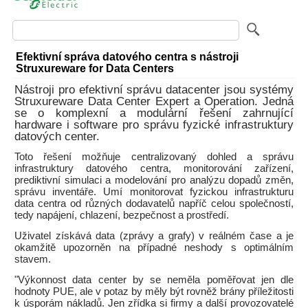
Efektivní správa datového centra s nástroji
Struxureware for Data Centers
Nástroji pro efektivní správu datacenter jsou systémy
Struxureware Data Center Expert a Operation. Jedná
se o komplexní a modulární řešení zahrnující
hardware i software pro správu fyzické infrastruktury
datových center.
Toto řešení možňuje centralizovaný dohled a správu
infrastruktury datového centra, monitorování zařízení,
prediktivní simulaci a modelování pro analýzu dopadů změn,
správu inventáře. Umí monitorovat fyzickou infrastrukturu
data centra od různých dodavatelů napříč celou společností,
tedy napájení, chlazení, bezpečnost a prostředí.
Uživatel získává data (zprávy a grafy) v reálném čase a je
okamžitě upozorněn na případné neshody s optimálním
stavem.
"Výkonnost data center by se neměla poměřovat jen dle
hodnoty PUE, ale v potaz by měly být rovněž brány příležitosti
k úsporám nákladů. Jen zřídka si firmy a další provozovatelé