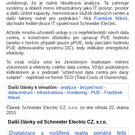
uvědomují, že je nutná hloubková analýza. Ta zahrnuje
systémy a oblasti mimo infrastruktury jako IT provoz, prostor
a další užitné kapacity, harmonizace služeb datových center a
další faktory nutné pro podnikání," říká
František Mikeš
,
obchodní ředitel divize IT společnosti Schneider Electric.
Ačkoliv mnoho uživatelů usiluje o co nejefektivnější návrh data
centra, v konečném důsledku jen upravují PUE hodnotu
(anebo v horším případě pouze pPUE, tedy parciální hodnotu
PUE definovaného systému DC), tedy indikátor energetické
efektivity.
To však může vést ke zkresleným hodnotám měření
výkonnosti a efektivity celého data centra. Vždyť podstatným
indikátorem je v podstatě "užitečnost data centra pro daný
subjekt" - například ve formě TCO (Total Costs of Ownership).
Další články k tématům
-
analýza
-
bezpečnost
-
datacentrum
-
infrastruktura
-
monitoring
-
PUE
-
František
Mikeš
Článek Schneider Electric CZ, s.r.o. ze dne středa 22. dubna
2015
Další články od Schneider Electric CZ, s.r.o.
D
igitalizace a rozšířená realita pomáhá řešit