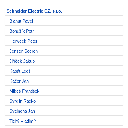
Schneider Electric CZ, s.r.o.
Blahut Pavel
Bohušík Petr
Herweck Peter
Jensen Soeren
Jiříček Jakub
Kabát Leoš
Kačer Jan
Mikeš František
Svrdlin Radko
Švejnoha Jan
Tichý Vladimír