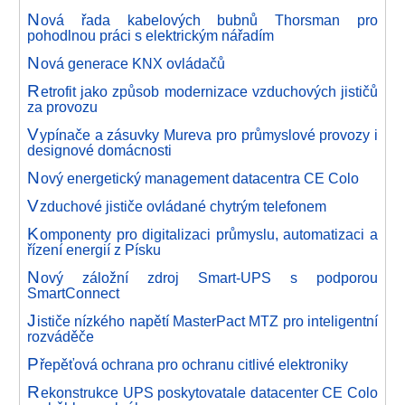
N
ová řada kabelových bubnů Thorsman pro
pohodlnou práci s elektrickým nářadím
N
ová generace KNX ovládačů
R
etrofit jako způsob modernizace vzduchových jističů
za provozu
V
ypínače a zásuvky Mureva pro průmyslové provozy i
designové domácnosti
N
ový energetický management datacentra CE Colo
V
zduchové jističe ovládané chytrým telefonem
K
omponenty pro digitalizaci průmyslu, automatizaci a
řízení energií z Písku
N
ový záložní zdroj Smart-UPS s podporou
SmartConnect
J
ističe nízkého napětí MasterPact MTZ pro inteligentní
rozváděče
P
řepěťová ochrana pro ochranu citlivé elektroniky
R
ekonstrukce UPS poskytovatale datacenter CE Colo