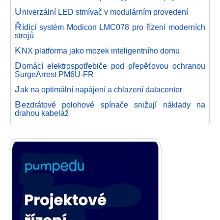
U
niverzální LED stmívač v modulárním provedení
Ř
ídící systém Modicon LMC078 pro řízení moderních
strojů
K
NX platforma jako mozek inteligentního domu
D
omácí elektrospotřebiče pod přepěťovou ochranou
SurgeArrest PM6U-FR
J
ak na optimální napájení a chlazení datacenter
B
ezdrátové polohové spínače snižují náklady na
drahou kabeláž