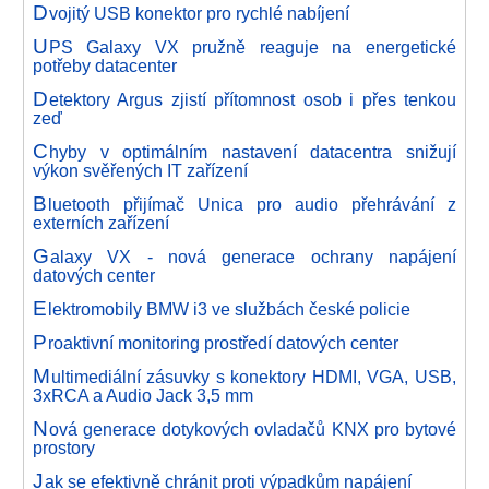
D
vojitý USB konektor pro rychlé nabíjení
U
PS Galaxy VX pružně reaguje na energetické
potřeby datacenter
D
etektory Argus zjistí přítomnost osob i přes tenkou
zeď
C
hyby v optimálním nastavení datacentra snižují
výkon svěřených IT zařízení
B
luetooth přijímač Unica pro audio přehrávání z
externích zařízení
G
alaxy VX - nová generace ochrany napájení
datových center
E
lektromobily BMW i3 ve službách české policie
P
roaktivní monitoring prostředí datových center
M
ultimediální zásuvky s konektory HDMI, VGA, USB,
3xRCA a Audio Jack 3,5 mm
N
ová generace dotykových ovladačů KNX pro bytové
prostory
J
ak se efektivně chránit proti výpadkům napájení