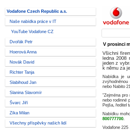
Vodafone Czech Republic a.s.
Naše nabídka práce v IT
YouTube Vodafone CZ
Dvořák Petr
V prosinci 
Hoerová Anna
Všichni fire
ledna 2008 
Novák David
jeden z vybr
k němu za je
Richter Tanja
Nabídka je ur
zvýhodněnou c
Slabihoud Jan
nebo Nabito 2
Slanina Slavomír
"Zejména pro 
nebo rodinné p
Švarc Jiří
Pejša, ředitel
Zíka Milan
Nabídku mohou 
800777700
.
Všechny příspěvky našich lidí
Vodafone 225 