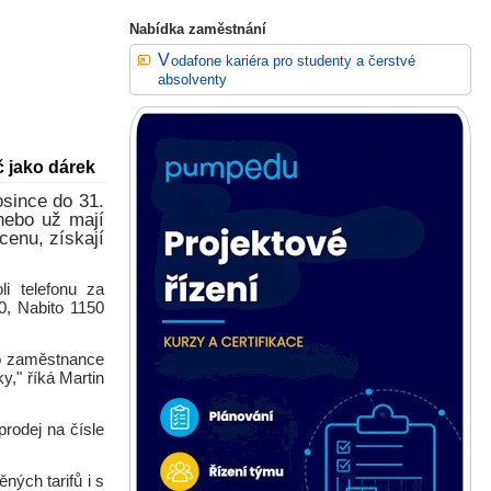
Nabídka zaměstnání
Vodafone kariéra pro studenty a čerstvé
absolventy
č jako dárek
osince do 31.
nebo už mají
cenu, získají
li telefonu za
0, Nabito 1150
ro zaměstnance
y," říká Martin
prodej na čísle
ých tarifů i s