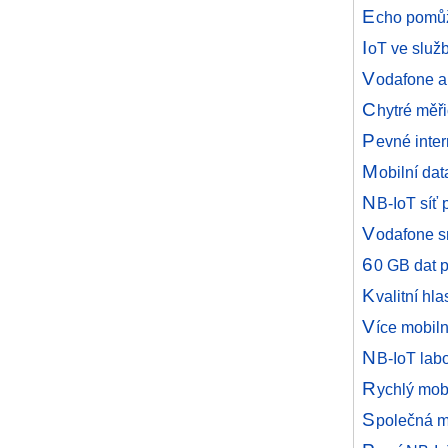
E
cho pomůž
I
oT ve služb
V
odafone a
C
hytré měři
P
evné inter
M
obilní da
N
B-IoT síť 
V
odafone s
6
0 GB dat p
K
valitní hl
V
íce mobiln
N
B-IoT lab
R
ychlý mob
S
polečná m