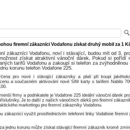
mohou firemní zákazníci Vodafonu získat druhý mobil za 1 K
mní zákazníci Vodafonu, noví i stávající, budou mít od 3. pr
možnost získat atraktivní vánoční dárek. Pokud si pořídí 
aných tarifů Vodafonu a zakoupí si telefon za zvýhodněnou 
dnu korunu telefon Vodafone 225.
čena pro nové i stávající zákazníky a platí při koupi jakéhoko
enu a současném aktivování nové SIM karty s tarifem Nabito 70
100.
menší firmy a podnikatele je Vodafone 225 ideální vánoční dárek p
říslušníky. Je to další z našich vánočních dárků pro firemní zákazník
 taktického marketingu pro firemní zákazníky Vodafonu.
zákazníci využít prostřednictvím telefonní linky Vodafone firemní 
za jednu korunu může získat stávající firemní zákazník kromě zmíněn