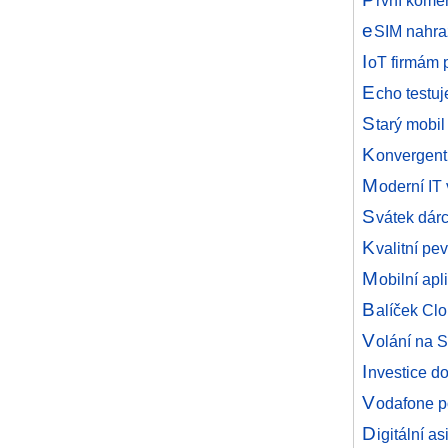
rvní kome
e
SIM nahraz
I
oT firmám 
E
cho testuj
S
tarý mobil
K
onvergent
M
oderní IT
S
vátek dárc
K
valitní pe
M
obilní ap
B
alíček Cl
V
olání na 
I
nvestice do
V
odafone po
D
igitální 