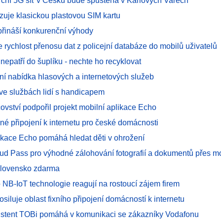
rční 5G síť v Česku bude spuštěna v Karlových Varech
uje klasickou plastovou SIM kartu
přináší konkurenční výhody
e rychlost přenosu dat z policejní databáze do mobilů uživatelů
 nepatří do šuplíku - nechte ho recyklovat
ní nabídka hlasových a internetových služeb
 ve službách lidí s handicapem
ovství podpořil projekt mobilní aplikace Echo
vné připojení k internetu pro české domácnosti
likace Echo pomáhá hledat děti v ohrožení
oud Pass pro výhodné zálohování fotografií a dokumentů přes mo
Slovensko zdarma
 NB-IoT technologie reagují na rostoucí zájem firem
siluje oblast fixního připojení domácností k internetu
asistent TOBi pomáhá v komunikaci se zákazníky Vodafonu