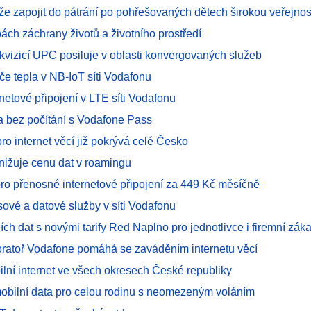
e zapojit do pátrání po pohřešovaných dětech širokou veřejnos
ách záchrany životů a životního prostředí
kvizicí UPC posiluje v oblasti konvergovaných služeb
če tepla v NB-IoT síti Vodafonu
netové připojení v LTE síti Vodafonu
ta bez počítání s Vodafone Pass
pro internet věcí již pokrývá celé Česko
nižuje cenu dat v roamingu
ro přenosné internetové připojení za 449 Kč měsíčně
asové a datové služby v síti Vodafonu
ích dat s novými tarify Red Naplno pro jednotlivce i firemní zák
oratoř Vodafone pomáhá se zaváděním internetu věcí
ilní internet ve všech okresech České republiky
obilní data pro celou rodinu s neomezeným voláním