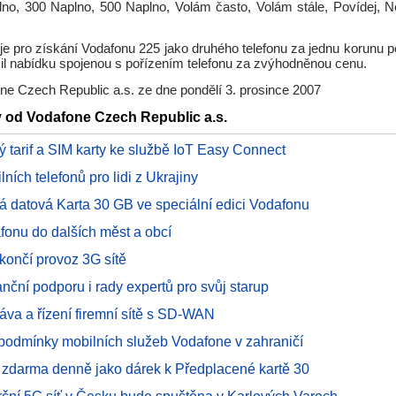
plno, 300 Naplno, 500 Naplno, Volám často, Volám stále, Povídej, 
y je pro získání Vodafonu 225 jako druhého telefonu za jednu korunu
il nabídku spojenou s pořízením telefonu za zvýhodněnou cenu.
ne Czech Republic a.s. ze dne pondělí 3. prosince 2007
y od Vodafone Czech Republic a.s.
 tarif a SIM karty ke službě IoT Easy Connect
lních telefonů pro lidi z Ukrajiny
á datová Karta 30 GB ve speciální edici Vodafonu
fonu do dalších měst a obcí
končí provoz 3G sítě
nanční podporu i rady expertů pro svůj starup
áva a řízení firemní sítě s SD-WAN
podmínky mobilních služeb Vodafone v zahraničí
 zdarma denně jako dárek k Předplacené kartě 30