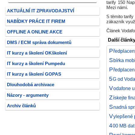
tarify 150 Na
Mezi námi.
AKTUÁLNÍ IT ZPRAVODAJSTVÍ
S těmito tarif
NABÍDKY PRÁCE IT FIREM
zákazník využ
Článek Vodafo
OFFLINE A ONLINE AKCE
Další článk
DMS / ECM správa dokumentů
P
ředplacený
IT kurzy a školení OKškolení
S
bírka mobi
IT kurzy a školení Pumpedu
P
ředplacen
IT kurzy a školení GOPAS
5
G od Voda
Dlouhodobá archivace
V
odafone u
Názory - argumenty
Z
ískejte fi
Archiv článků
S
nadná spr
V
ylepšené 
4
00 MB dat
P