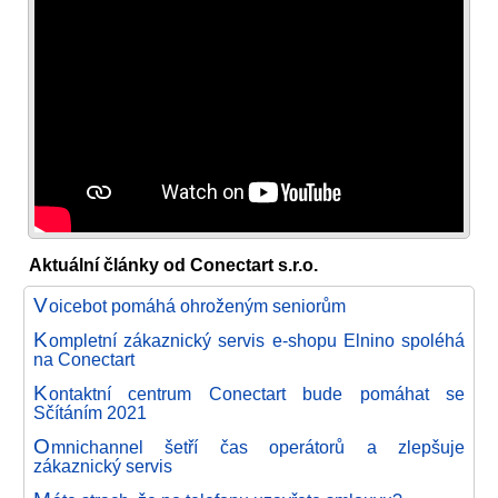
Aktuální články od Conectart s.r.o.
V
oicebot pomáhá ohroženým seniorům
K
ompletní zákaznický servis e-shopu Elnino spoléhá
na Conectart
K
ontaktní centrum Conectart bude pomáhat se
Sčítáním 2021
O
mnichannel šetří čas operátorů a zlepšuje
zákaznický servis