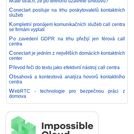
M
áte strach, že po telefonu uzavřete smlouvu?
C
onectart posiluje na trhu poskytovatelů kontaktních
služeb
K
ompletní pronájem komunikačních služeb call centra
se firmám vyplatí
P
o zavedení GDPR na trhu přežijí jen férová call
centra
C
onectart je jedním z největších domácích kontaktních
center
P
řevod řeči do textu jako efektivní nástroj call centra
O
bsahová a kontextová analýza hovorů kontaktního
centra
W
ebRTC - technologie pro bezpečnou práci z
domova