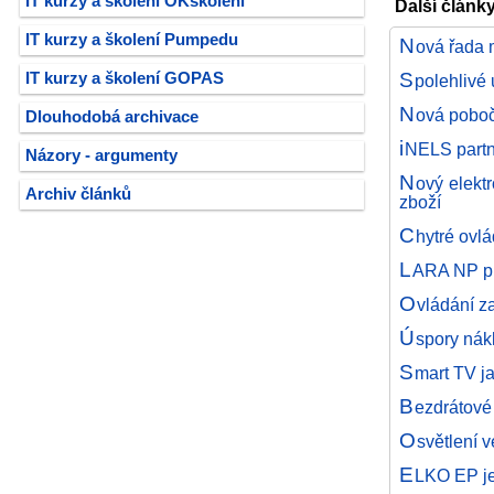
IT kurzy a školení OKškolení
Další články
IT kurzy a školení Pumpedu
N
ová řada 
S
IT kurzy a školení GOPAS
polehlivé
N
ová poboč
Dlouhodobá archivace
i
NELS partn
Názory - argumenty
N
ový elekt
Archiv článků
zboží
C
hytré ovl
L
ARA NP pr
O
vládání z
Ú
spory nákl
S
mart TV j
B
ezdrátové
O
světlení 
E
LKO EP j