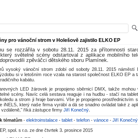
ény pro vánoční strom v Holešově zajistilo ELKO EP
mu se rozzářila v sobotu 28.11. 2015 za přítomnosti staro
který světelné scény odstartoval z aplikace mobilního tel
doprovodili zpěváčci dětského sboru Plamínek.
ů vysoký vánoční strom zdobí od soboty 28.11. 2015 náměstí 
ýzdobu si v letošním roce vzala na starost společnost ELKO EP a t
radičního kabátu.
barevných LED žárovek je propojeno sběrnicí DMX, takže mohou v
elné scény. Navíc celá sestava reaguje i na hudbu - stačí na table
koledu a strom ji hraje barvami. Vše je propojeno prostřednictvím 
ce iNELS, který naše firma vyrábí a dá se snadno ovládat také z ap
 i vzdáleně," říká zástupce firmy
Jiří Konečný
.
 k tématům
-
elektroinstalace
-
tablet
-
telefon
-
vánoce
-
Jiří Konečný
, spol. s r.o. ze dne čtvrtek 3. prosince 2015