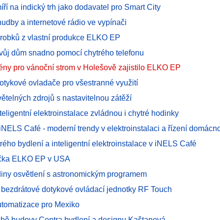
í na indický trh jako dodavatel pro Smart City
udby a internetové rádio ve vypínači
robků z vlastní produkce ELKO EP
svůj dům snadno pomocí chytrého telefonu
ény pro vánoční strom v Holešově zajistilo ELKO EP
otykové ovladače pro všestranné využití
ětelných zdrojů s nastavitelnou zátěží
teligentní elektroinstalace zvládnou i chytré hodinky
NELS Café - moderní trendy v elektroinstalaci a řízení domácno
rého bydlení a inteligentní elektroinstalace v iNELS Café
čka ELKO EP v USA
diny osvětlení s astronomickým programem
 bezdrátové dotykové ovládací jednotky RF Touch
tomatizace pro Mexiko
obě budovy Centra bydlení a designu Kaštanová