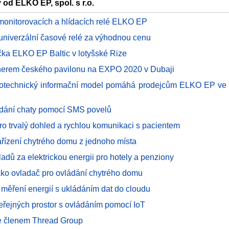
 od ELKO EP, spol. s r.o.
monitorovacích a hlídacích relé ELKO EP
 univerzální časové relé za výhodnou cenu
ka ELKO EP Baltic v lotyšské Rize
erem českého pavilonu na EXPO 2020 v Dubaji
rotechnický informační model pomáhá prodejcům ELKO EP ve 
ádání chaty pomocí SMS povelů
o trvalý dohled a rychlou komunikaci s pacientem
ařízení chytrého domu z jednoho místa
adů za elektrickou energii pro hotely a penziony
ako ovladač pro ovládání chytrého domu
 měření energií s ukládáním dat do cloudu
veřejných prostor s ovládáním pomocí IoT
e členem Thread Group