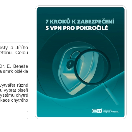
sty a Jiřího
efonu. Celou
Dr. E. Beneše
a smrk oblékla
ytvářet různé
tu vybrat píseň
systému chytré
likace chytrého