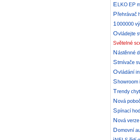
E
LKO EP míř
P
řehrávač h
1
000000 vý
O
vládejte 
Světelné sc
N
ástěnné d
S
tmívače sv
O
vládání in
S
howroom i
T
rendy chyt
N
ová pobo
S
pínací ho
N
ová verze
D
omovní au
i
NELS řídí 