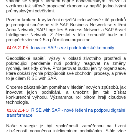
snadno se spojit s firmami napříč dodavatelskými řetězci a
vzniknou tak síťově propojené ekonomiky napříč jednotlivými
průmyslovými odvětvími.
Prvním krokem k vytvoření největší celosvětové sítě podniků
je propojení současné sítě SAP Business Network se sítěmi
Ariba Network, SAP Logistics Business Network a SAP Asset
Intelligence Network. Z členství v této komunitě bude mít
prospěch více než 5 a půl milionu organizací.
Inovace SAP s vizí podnikatelské komunity
04.06.21-PÁ
Geopolitické napětí, výzvy v oblasti životního prostředí a
pokračující pandemie nutí podniky reagovat na změny
rychleji, než kdy dříve. Prosperovat budou jen ty organizace,
které dokáží rychle přizpůsobit své obchodní procesy, a právě
to je cílem RISE with SAP.
Chceme zákazníkům pomáhat v hledání nových způsobů, jak
inovovat jejich podnikání, a umožnit jim tak získat
konkurenční výhodu. Významnou roli přitom hrají cloudové
technologie.
RISE with SAP - nové řešení na podporu digitální
01.02.21-PO
transformace
Naše strategie je být společností zaměřenou na řízení
zkušeností poháněnou inteligentním podnikáním. Stále více