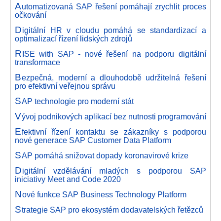
A
utomatizovaná SAP řešení pomáhají zrychlit proces
očkování
D
igitální HR v cloudu pomáhá se standardizací a
optimalizací řízení lidských zdrojů
R
ISE with SAP - nové řešení na podporu digitální
transformace
B
ezpečná, moderní a dlouhodobě udržitelná řešení
pro efektivní veřejnou správu
S
AP technologie pro moderní stát
V
ývoj podnikových aplikací bez nutnosti programování
E
fektivní řízení kontaktu se zákazníky s podporou
nové generace SAP Customer Data Platform
S
AP pomáhá snižovat dopady koronavirové krize
D
igitální vzdělávání mladých s podporou SAP
iniciativy Meet and Code 2020
N
ové funkce SAP Business Technology Platform
S
trategie SAP pro ekosystém dodavatelských řetězců