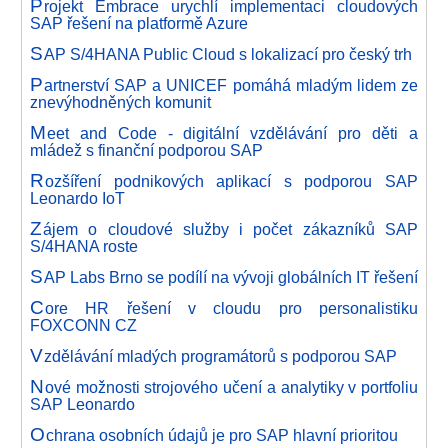
P
rojekt Embrace urychlí implementaci cloudových
SAP řešení na platformě Azure
S
AP S/4HANA Public Cloud s lokalizací pro český trh
P
artnerství SAP a UNICEF pomáhá mladým lidem ze
znevýhodněných komunit
M
eet and Code - digitální vzdělávání pro děti a
mládež s finanční podporou SAP
R
ozšíření podnikových aplikací s podporou SAP
Leonardo IoT
Z
ájem o cloudové služby i počet zákazníků SAP
S/4HANA roste
S
AP Labs Brno se podílí na vývoji globálních IT řešení
C
ore HR řešení v cloudu pro personalistiku
FOXCONN CZ
V
zdělávání mladých programátorů s podporou SAP
N
ové možnosti strojového učení a analytiky v portfoliu
SAP Leonardo
O
chrana osobních údajů je pro SAP hlavní prioritou