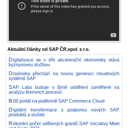
Aktuální články od SAP ČR,spol. s r.o.
D
igitalizace se v éře akcelerační ekonomiky stává
byznysovou službou
D
raslovka přechází na novou generaci cloudových
systémů SAP
S
AP Labs buduje v Brně oddělení zaměřené na
analýzu firemních procesů
B
2B portál na platformě SAP Commerce Cloud
D
igitální transformace s podporou nových SAP
produktů a služeb
R
ekordní počet udělených grantů SAP iniciativy Meet