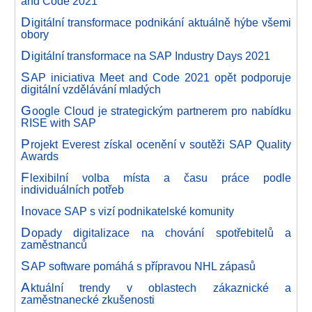
and Code 2021
D
igitální transformace podnikání aktuálně hýbe všemi
obory
D
igitální transformace na SAP Industry Days 2021
S
AP iniciativa Meet and Code 2021 opět podporuje
digitální vzdělávání mladých
G
oogle Cloud je strategickým partnerem pro nabídku
RISE with SAP
P
rojekt Everest získal ocenění v soutěži SAP Quality
Awards
F
lexibilní volba místa a času práce podle
individuálních potřeb
I
novace SAP s vizí podnikatelské komunity
D
opady digitalizace na chování spotřebitelů a
zaměstnanců
S
AP software pomáhá s přípravou NHL zápasů
A
ktuální trendy v oblastech zákaznické a
zaměstnanecké zkušenosti