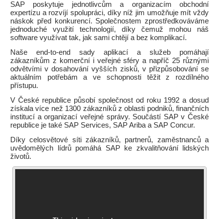
SAP poskytuje jednotlivcům a organizacím obchodní
expertízu a rozvíjí spolupráci, díky níž jim umožňuje mít vždy
náskok před konkurencí. Společnostem zprostředkováváme
jednoduché využití technologií, díky čemuž mohou náš
software využívat tak, jak sami chtějí a bez komplikací.
Naše end-to-end sady aplikací a služeb pomáhají
zákazníkům z komerční i veřejné sféry a napříč 25 různými
odvětvími v dosahování vyšších zisků, v přizpůsobování se
aktuálním potřebám a ve schopnosti těžit z rozdílného
přístupu.
V České republice působí společnost od roku 1992 a dosud
získala více než 1300 zákazníků z oblasti podniků, finančních
institucí a organizací veřejné správy. Součástí SAP v České
republice je také SAP Services, SAP Ariba a SAP Concur.
Díky celosvětové síti zákazníků, partnerů, zaměstnanců a
uvědomělých lídrů pomáhá SAP ke zkvalitňování lidských
životů.