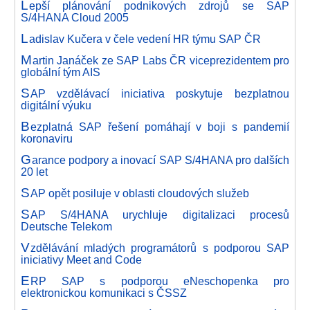
L
epší plánování podnikových zdrojů se SAP
S/4HANA Cloud 2005
L
adislav Kučera v čele vedení HR týmu SAP ČR
M
artin Janáček ze SAP Labs ČR viceprezidentem pro
globální tým AIS
S
AP vzdělávací iniciativa poskytuje bezplatnou
digitální výuku
B
ezplatná SAP řešení pomáhají v boji s pandemií
koronaviru
G
arance podpory a inovací SAP S/4HANA pro dalších
20 let
S
AP opět posiluje v oblasti cloudových služeb
S
AP S/4HANA urychluje digitalizaci procesů
Deutsche Telekom
V
zdělávání mladých programátorů s podporou SAP
iniciativy Meet and Code
E
RP SAP s podporou eNeschopenka pro
elektronickou komunikaci s ČSSZ