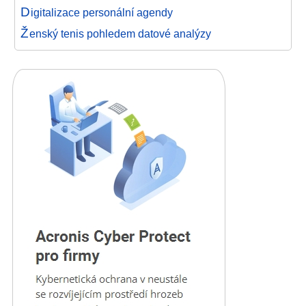
D
igitalizace personální agendy
Ž
enský tenis pohledem datové analýzy