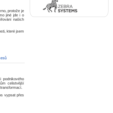
no, protože je
mo jiné jde i o
iřování našich
sti, které jsem
cesů
ci podnikového
ům celistvější
í transformací.
os vypsat přes