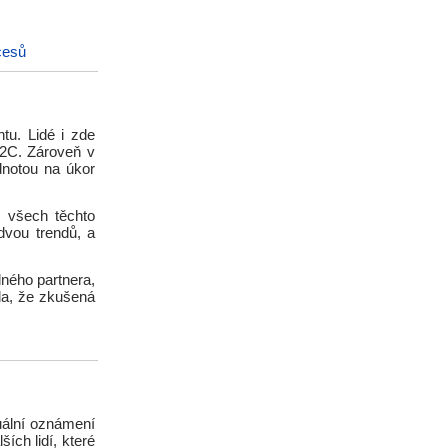
cesů
u. Lidé i zde
B2C. Zároveň v
dnotou na úkor
 všech těchto
 dvou trendů, a
dného partnera,
da, že zkušená
uální oznámení
ích lidí, které