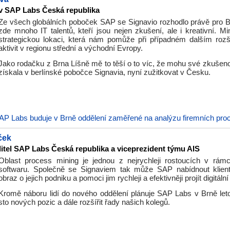
v SAP Labs Česká republika
Ze všech globálních poboček SAP se Signavio rozhodlo právě pro Br
zde mnoho IT talentů, kteří jsou nejen zkušení, ale i kreativní. Mi
strategickou lokaci, která nám pomůže při případném dalším rozš
aktivit v regionu střední a východní Evropy.
Jako rodačku z Brna Líšně mě to těší o to víc, že mohu své zkušeno
získala v berlínské pobočce Signavia, nyní zužitkovat v Česku.
AP Labs buduje v Brně oddělení zaměřené na analýzu firemních pro
ček
ditel SAP Labs Česká republika a viceprezident týmu AIS
Oblast process mining je jednou z nejrychleji rostoucích v rám
softwaru. Společně se Signaviem tak může SAP nabídnout klient
obraz o jejich podniku a pomoci jim rychleji a efektivněji projít digitáln
Kromě náboru lidí do nového oddělení plánuje SAP Labs v Brně let
sto nových pozic a dále rozšířit řady našich kolegů.