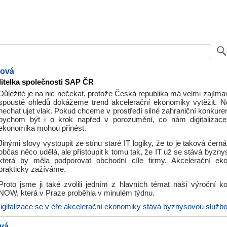
ková
ditelka společnosti SAP ČR
Důležité je na nic nečekat, protože Česká republika má velmi zajíma
spoustě ohledů dokážeme trend akcelerační ekonomiky vytěžit. 
nechat ujet vlak. Pokud chceme v prostředí silné zahraniční konkure
bychom být i o krok napřed v porozumění, co nám digitalizace 
ekonomika mohou přinést.
Jinými slovy vystoupit ze stínu staré IT logiky, že to je taková černá
občas něco udělá, ale přistoupit k tomu tak, že IT už se stává byzn
která by měla podporovat obchodní cíle firmy. Akcelerační eko
prakticky zažíváme.
Proto jsme ji také zvolili jedním z hlavních témat naší výroční 
NOW, která v Praze proběhla v minulém týdnu.
igitalizace se v éře akcelerační ekonomiky stává byznysovou služb
vá