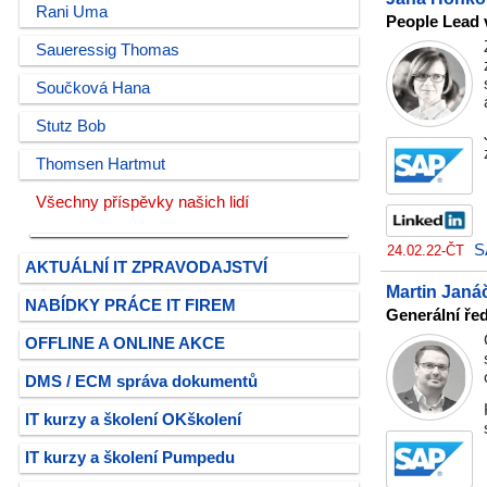
Rani Uma
People Lead 
Saueressig Thomas
Součková Hana
Stutz Bob
Thomsen Hartmut
Všechny příspěvky našich lidí
S
24.02.22-ČT
AKTUÁLNÍ IT ZPRAVODAJSTVÍ
Martin Janá
NABÍDKY PRÁCE IT FIREM
Generální ře
OFFLINE A ONLINE AKCE
DMS / ECM správa dokumentů
IT kurzy a školení OKškolení
IT kurzy a školení Pumpedu