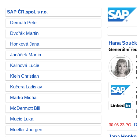
SAP ČR,spol. s r.o.
Demuth Peter
Dvořák Martin
Hana Souč
Honková Jana
Generální ře
Janáček Martin
Kalinová Lucie
Klein Christian
Kučera Ladislav
Marko Michal
McDermott Bill
Mucic Luka
D
30.05.22-PO
Mueller Juergen
Jana Honko