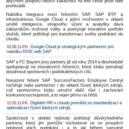
abychom podporu našich zákazníků na této cestě ještě dále
prohloubili.
Nabídka integrace mezi řešeními SAP, SAP BTP a
infrastrukturou Google Cloud s jejími možnostmi v oblasti
umělé inteligence, strojového učení a analytiky dává
zákazníkům možnost volby a poskytuje inovativní portfolio
služeb, které potřebují pro transformaci svého podnikání do
cloudu.
Google Cloud je strategickým partnerem pro
02.08.21-PO
nabídku RISE with SAP
SAP a FC Bayern jsou partnery již od roku 2014 a dlouhodobě
spolupracují na inovativních řešeních, která klubu pomáhají
dosáhnout sportovních i podnikatelských cílů.
Nasazení řešení SAP SuccessFactors Employee Central
rozšiřuje naše partnerství i do oblasti řízení lidských zdrojů,
což sportovnímu klubu umožní další růst i zachování
konkurenceschopnosti, a to nejen přímo na hřišti.
Digitální HR v cloudu pomáhá se standardizací a
12.02.21-PÁ
optimalizací řízení lidských zdrojů
Společnosti v období nejistoty potřebují důvěryhodného
partnera, který jim pomůže rozhodovat se ve prospěch
odolnosti jejich podnikání - a to jak během samotné