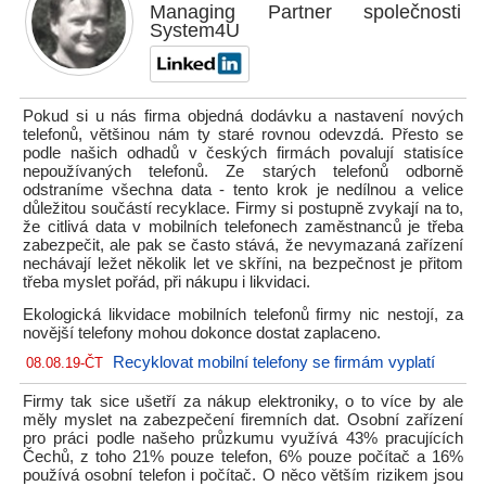
Managing Partner společnosti
System4U
Pokud si u nás firma objedná dodávku a nastavení nových
telefonů, většinou nám ty staré rovnou odevzdá. Přesto se
podle našich odhadů v českých firmách povalují statisíce
nepoužívaných telefonů. Ze starých telefonů odborně
odstraníme všechna data - tento krok je nedílnou a velice
důležitou součástí recyklace. Firmy si postupně zvykají na to,
že citlivá data v mobilních telefonech zaměstnanců je třeba
zabezpečit, ale pak se často stává, že nevymazaná zařízení
nechávají ležet několik let ve skříni, na bezpečnost je přitom
třeba myslet pořád, při nákupu i likvidaci.
Ekologická likvidace mobilních telefonů firmy nic nestojí, za
novější telefony mohou dokonce dostat zaplaceno.
Recyklovat mobilní telefony se firmám vyplatí
08.08.19-ČT
Firmy tak sice ušetří za nákup elektroniky, o to více by ale
měly myslet na zabezpečení firemních dat. Osobní zařízení
pro práci podle našeho průzkumu využívá 43% pracujících
Čechů, z toho 21% pouze telefon, 6% pouze počítač a 16%
používá osobní telefon i počítač. O něco větším rizikem jsou