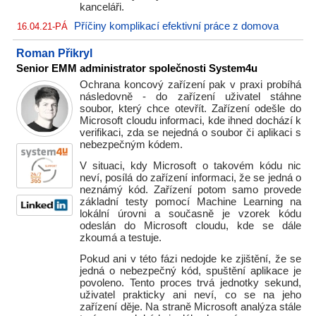
kanceláři.
Příčiny komplikací efektivní práce z domova
16.04.21-PÁ
Roman Přikryl
Senior EMM administrator společnosti System4u
Ochrana koncový zařízení pak v praxi probíhá
následovně - do zařízení uživatel stáhne
soubor, který chce otevřít. Zařízení odešle do
Microsoft cloudu informaci, kde ihned dochází k
verifikaci, zda se nejedná o soubor či aplikaci s
nebezpečným kódem.
V situaci, kdy Microsoft o takovém kódu nic
neví, posílá do zařízení informaci, že se jedná o
neznámý kód. Zařízení potom samo provede
základní testy pomocí Machine Learning na
lokální úrovni a současně je vzorek kódu
odeslán do Microsoft cloudu, kde se dále
zkoumá a testuje.
Pokud ani v této fázi nedojde ke zjištění, že se
jedná o nebezpečný kód, spuštění aplikace je
povoleno. Tento proces trvá jednotky sekund,
uživatel prakticky ani neví, co se na jeho
zařízení děje. Na straně Microsoft analýza stále