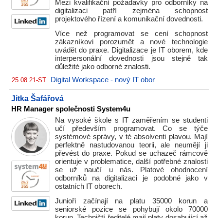
Mezi kvalifikační požadavky pro odborníky na
digitalizaci patří zejména schopnost
projektového řízení a komunikační dovednosti.
Více než programovat se cení schopnost
zákazníkovi porozumět a nové technologie
uvádět do praxe. Digitalizace je IT oborem, kde
interpersonální dovednosti jsou stejně tak
důležité jako odborné znalosti.
Digital Workspace - nový IT obor
25.08.21-ST
Jitka Šafářová
HR Manager společnosti System4u
Na vysoké škole s IT zaměřením se studenti
učí především programovat. Co se týče
systémové správy, v té absolventi plavou. Mají
perfektně nastudovanou teorii, ale neumějí ji
převést do praxe. Pokud se uchazeč rámcově
orientuje v problematice, další potřebné znalosti
se už naučí u nás. Platové ohodnocení
odborníků na digitalizaci je podobné jako v
ostatních IT oborech.
Junioři začínají na platu 35000 korun a
seniorské pozice se pohybují okolo 70000
korun. Techničtí ředitelé mají platy dosahující až