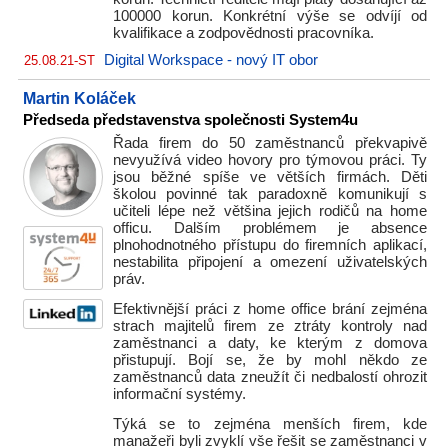
100000 korun. Konkrétní výše se odvíjí od
kvalifikace a zodpovědnosti pracovníka.
Digital Workspace - nový IT obor
25.08.21-ST
Martin Koláček
Předseda představenstva společnosti System4u
Řada firem do 50 zaměstnanců překvapivě
nevyužívá video hovory pro týmovou práci. Ty
jsou běžné spíše ve větších firmách. Děti
školou povinné tak paradoxně komunikují s
učiteli lépe než většina jejich rodičů na home
officu. Dalším problémem je absence
plnohodnotného přístupu do firemních aplikací,
nestabilita připojení a omezení uživatelských
práv.
Efektivnější práci z home office brání zejména
strach majitelů firem ze ztráty kontroly nad
zaměstnanci a daty, ke kterým z domova
přistupují. Bojí se, že by mohl někdo ze
zaměstnanců data zneužít či nedbalostí ohrozit
informační systémy.
Týká se to zejména menších firem, kde
manažeři byli zvyklí vše řešit se zaměstnanci v