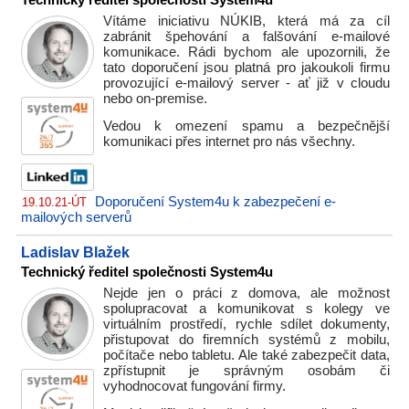
Technický ředitel společnosti System4u
Vítáme iniciativu NÚKIB, která má za cíl
zabránit špehování a falšování e-mailové
komunikace. Rádi bychom ale upozornili, že
tato doporučení jsou platná pro jakoukoli firmu
provozující e-mailový server - ať již v cloudu
nebo on-premise.
Vedou k omezení spamu a bezpečnější
komunikaci přes internet pro nás všechny.
Doporučení System4u k zabezpečení e-
19.10.21-ÚT
mailových serverů
Ladislav Blažek
Technický ředitel společnosti System4u
Nejde jen o práci z domova, ale možnost
spolupracovat a komunikovat s kolegy ve
virtuálním prostředí, rychle sdílet dokumenty,
přistupovat do firemních systémů z mobilu,
počítače nebo tabletu. Ale také zabezpečit data,
zpřístupnit je správným osobám či
vyhodnocovat fungování firmy.