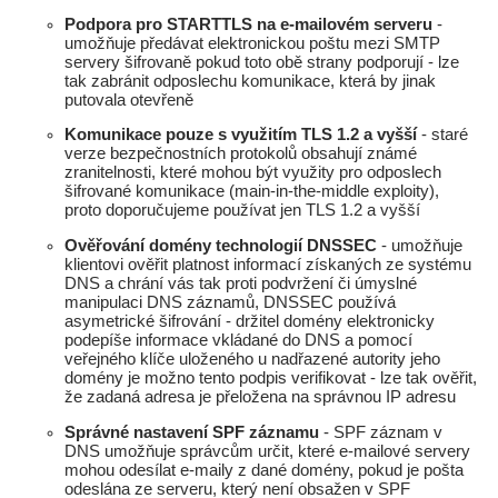
Podpora pro STARTTLS na e-mailovém serveru
-
umožňuje předávat elektronickou poštu mezi SMTP
servery šifrovaně pokud toto obě strany podporují - lze
tak zabránit odposlechu komunikace, která by jinak
putovala otevřeně
Komunikace pouze s využitím TLS 1.2 a vyšší
- staré
verze bezpečnostních protokolů obsahují známé
zranitelnosti, které mohou být využity pro odposlech
šifrované komunikace (main-in-the-middle exploity),
proto doporučujeme používat jen TLS 1.2 a vyšší
Ověřování domény technologií DNSSEC
- umožňuje
klientovi ověřit platnost informací získaných ze systému
DNS a chrání vás tak proti podvržení či úmyslné
manipulaci DNS záznamů, DNSSEC používá
asymetrické šifrování - držitel domény elektronicky
podepíše informace vkládané do DNS a pomocí
veřejného klíče uloženého u nadřazené autority jeho
domény je možno tento podpis verifikovat - lze tak ověřit,
že zadaná adresa je přeložena na správnou IP adresu
Správné nastavení SPF záznamu
- SPF záznam v
DNS umožňuje správcům určit, které e-mailové servery
mohou odesílat e-maily z dané domény, pokud je pošta
odeslána ze serveru, který není obsažen v SPF