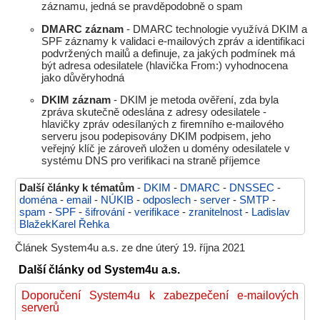
záznamu, jedná se pravděpodobně o spam
DMARC záznam
- DMARC technologie využívá DKIM a
SPF záznamy k validaci e-mailových zpráv a identifikaci
podvržených mailů a definuje, za jakých podmínek má
být adresa odesilatele (hlavička From:) vyhodnocena
jako důvěryhodná
DKIM záznam
- DKIM je metoda ověření, zda byla
zpráva skutečně odeslána z adresy odesilatele -
hlavičky zpráv odesílaných z firemního e-mailového
serveru jsou podepisovány DKIM podpisem, jeho
veřejný klíč je zároveň uložen u domény odesilatele v
systému DNS pro verifikaci na straně příjemce
Další články k tématům
-
DKIM
-
DMARC
-
DNSSEC
-
doména
-
email
-
NÚKIB
-
odposlech
-
server
-
SMTP
-
spam
-
SPF
-
šifrování
-
verifikace
-
zranitelnost
-
Ladislav
BlažekKarel Řehka
Článek System4u a.s. ze dne úterý 19. října 2021
Další články od System4u a.s.
Doporučení System4u k zabezpečení e-mailových
serverů