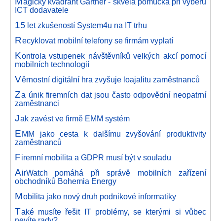
M
agický kvadrant Gartner - skvělá pomůcka při výběru
ICT dodavatele
1
5 let zkušeností System4u na IT trhu
R
ecyklovat mobilní telefony se firmám vyplatí
K
ontrola vstupenek návštěvníků velkých akcí pomocí
mobilních technologií
V
ěrnostní digitální hra zvyšuje loajalitu zaměstnanců
Z
a únik firemních dat jsou často odpovědní neopatrní
zaměstnanci
J
ak zavést ve firmě EMM systém
E
MM jako cesta k dalšímu zvyšování produktivity
zaměstnanců
F
iremní mobilita a GDPR musí být v souladu
A
irWatch pomáhá při správě mobilních zařízení
obchodníků Bohemia Energy
M
obilita jako nový druh podnikové informatiky
T
aké musíte řešit IT problémy, se kterými si vůbec
nevíte rady?