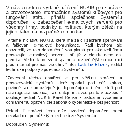
V návaznosti na vydané nařízení NÚKIB pro správce
a provozovatele informačních systémů klíčových pro
fungování státu, přináší společnost System4u
doporučení k zabezpečení e-mailových serverů pro
všechny firmy, podniky a instituce, kterým záleží na
jejich datech a bezpečné komunikaci.
"Vítáme iniciativu NÚKIB, která má za cíl zabránit špehování
a falšování e-mailové komunikace. Rádi bychom ale
upozornili, že tato doporučení jsou platná pro jakoukoli firmu
provozující e-mailový server - ať již v cloudu nebo on-
premise. Vedou k omezení spamu a bezpečnější komunikaci
přes internet pro nás všechny," říká
Ladislav Blažek
, ředitel
technické podpory společnosti System4u.
"Zavedení těchto opatření je pro většinu správců a
provozovatelů systémů, které spadají pod náš zákon,
povinné, ale samozřejmě je doporučujeme i těm, kteří pod
naši regulaci nespadají, ale chtějí mít svou poštu v bezpečí,"
doplňuje ředitel NÚKIB Karel Řehka k aktuálně vydanému
ochrannému opatření dle zákona o kybernetické bezpečnosti.
Pokud IT správci firem níže uvedená doporučení sami
nezvládnou, pomůže tým techniků ze System4u.
Doporučení System4u: