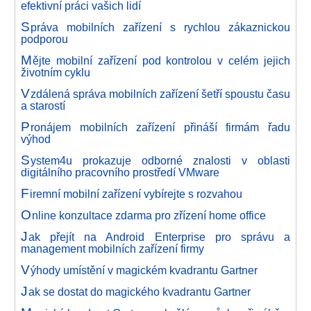
efektivní práci vašich lidí
S
práva mobilních zařízení s rychlou zákaznickou
podporou
M
ějte mobilní zařízení pod kontrolou v celém jejich
životním cyklu
V
zdálená správa mobilních zařízení šetří spoustu času
a starostí
P
ronájem mobilních zařízení přináší firmám řadu
výhod
S
ystem4u prokazuje odborné znalosti v oblasti
digitálního pracovního prostředí VMware
F
iremní mobilní zařízení vybírejte s rozvahou
O
nline konzultace zdarma pro zřízení home office
J
ak přejít na Android Enterprise pro správu a
management mobilních zařízení firmy
V
ýhody umístění v magickém kvadrantu Gartner
J
ak se dostat do magického kvadrantu Gartner