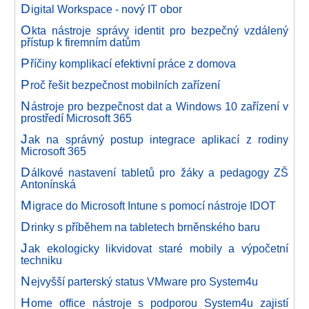
D
igital Workspace - nový IT obor
O
kta nástroje správy identit pro bezpečný vzdálený
přístup k firemním datům
P
říčiny komplikací efektivní práce z domova
P
roč řešit bezpečnost mobilních zařízení
N
ástroje pro bezpečnost dat a Windows 10 zařízení v
prostředí Microsoft 365
J
ak na správný postup integrace aplikací z rodiny
Microsoft 365
D
álkové nastavení tabletů pro žáky a pedagogy ZŠ
Antonínská
M
igrace do Microsoft Intune s pomocí nástroje IDOT
D
rinky s příběhem na tabletech brněnského baru
J
ak ekologicky likvidovat staré mobily a výpočetní
techniku
N
ejvyšší parterský status VMware pro System4u
H
ome office nástroje s podporou System4u zajistí