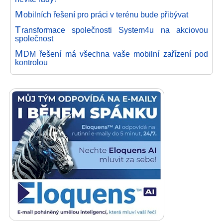
M
obilních řešení pro práci v terénu bude přibývat
T
ransformace společnosti System4u na akciovou
společnost
M
DM řešení má všechna vaše mobilní zařízení pod
kontrolou