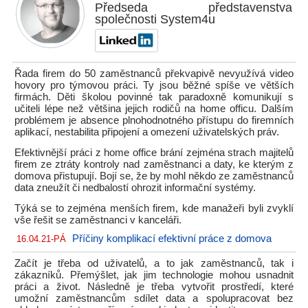
Předseda představenstva
společnosti System4u
Řada firem do 50 zaměstnanců překvapivě nevyužívá video
hovory pro týmovou práci. Ty jsou běžné spíše ve větších
firmách. Děti školou povinné tak paradoxně komunikují s
učiteli lépe než většina jejich rodičů na home officu. Dalším
problémem je absence plnohodnotného přístupu do firemních
aplikací, nestabilita připojení a omezení uživatelských práv.
Efektivnější práci z home office brání zejména strach majitelů
firem ze ztráty kontroly nad zaměstnanci a daty, ke kterým z
domova přistupují. Bojí se, že by mohl někdo ze zaměstnanců
data zneužít či nedbalostí ohrozit informační systémy.
Týká se to zejména menších firem, kde manažeři byli zvyklí
vše řešit se zaměstnanci v kanceláři.
Příčiny komplikací efektivní práce z domova
16.04.21-PÁ
Začít je třeba od uživatelů, a to jak zaměstnanců, tak i
zákazníků. Přemýšlet, jak jim technologie mohou usnadnit
práci a život. Následně je třeba vytvořit prostředí, které
umožní zaměstnancům sdílet data a spolupracovat bez