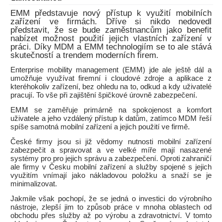
EMM představuje nový přístup k využití mobilních
zařízení ve firmách. Dříve si nikdo nedovedl
představit, že se bude zaměstnancům jako benefit
nabízet možnost použití jejich vlastních zařízení v
práci. Díky MDM a EMM technologiím se to ale stává
skutečností a trendem moderních firem.
Enterprise mobility management (EMM) jde ale ještě dál a
umožňuje využívat firemní i cloudové zdroje a aplikace z
kteréhokoliv zařízení, bez ohledu na to, odkud a kdy uživatelé
pracují. To vše při zajištění špičkové úrovně zabezpečení.
EMM se zaměřuje primárně na spokojenost a komfort
uživatele a jeho vzdálený přístup k datům, zatímco MDM řeší
spíše samotná mobilní zařízení a jejich použití ve firmě.
České firmy jsou si již vědomy nutnosti mobilní zařízení
zabezpečit a spravovat a ve velké míře mají nasazené
systémy pro pro jejich správu a zabezpečení. Oproti zahraničí
ale firmy v Česku mobilní zařízení a služby spojené s jejich
využitím vnímají jako nákladovou položku a snaží se je
minimalizovat.
Jakmile však pochopí, že se jedná o investici do výrobního
nástroje, zlepší jim to způsob práce v mnoha oblastech od
obchodu přes služby až po výrobu a zdravotnictví. V tomto