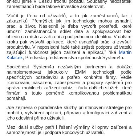
ohledu jsme v Česku trochu pozadu. Současný nedostatek
zaměstnanců bude takové investice akcelerovat.
"Začít je třeba od uživatelů, a to jak zaměstnanců, tak i
zákazníků. Přemýšlet, jak jim technologie mohou usnadnit
práci a život. Následně je třeba vytvořit prostředí, které
umožní zaměstnancům sdílet data a spolupracovat bez
ohledu na místo a zařízení a pod jednotnou identitou. V dalším
kroku pak vytvořit aplikace, které usnadňují práci a zvyšují
produktivitu. V neposlední řadě také zajistit podporu uživatelů
zajišťující funkčnost jejich zařízení a aplikací," říká
Martin
Koláček
, Předseda představenstva společnosti System4u.
Společnost System4u nezávislým partnerem a dokáže
naimplementovat jakoukoliv EMM technologii podle
specifických požadavků a potřeb konkrétní firmy. Vedle
licencování, nasazení, zabezpečení a podpory systémů pro
správu mobilních zařízení nabízí i řadu dalších služeb, které
firmám s touto poměrně komplikovanou problematikou
pomáhají.
Jde zejména o poradenské služby při stanovení strategie pro
mobilitu, vytváření aplikací, přípravu a konfiguraci zařízení a
jeho odeslání přímo uživateli.
Mezi další služby patří i řešení výměny či oprav zařízení a
samozřejmostí je i podpora koncových uživatelů.