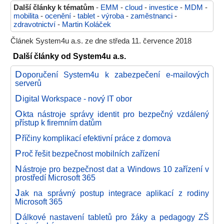
Další články k tématům
-
EMM
-
cloud
-
investice
-
MDM
-
mobilita
-
ocenění
-
tablet
-
výroba
-
zaměstnanci
-
zdravotnictví
-
Martin Koláček
Článek System4u a.s. ze dne středa 11. července 2018
Další články od System4u a.s.
D
oporučení System4u k zabezpečení e-mailových
serverů
D
igital Workspace - nový IT obor
O
kta nástroje správy identit pro bezpečný vzdálený
přístup k firemním datům
P
říčiny komplikací efektivní práce z domova
P
roč řešit bezpečnost mobilních zařízení
N
ástroje pro bezpečnost dat a Windows 10 zařízení v
prostředí Microsoft 365
J
ak na správný postup integrace aplikací z rodiny
Microsoft 365
D
álkové nastavení tabletů pro žáky a pedagogy ZŠ