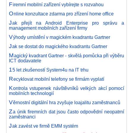
F
iremní mobilní zařízení vybírejte s rozvahou
O
nline konzultace zdarma pro zřízení home office
J
ak přejít na Android Enterprise pro správu a
management mobilních zařízení firmy
V
ýhody umístění v magickém kvadrantu Gartner
J
ak se dostat do magického kvadrantu Gartner
M
agický kvadrant Gartner - skvělá pomůcka při výběru
ICT dodavatele
1
5 let zkušeností System4u na IT trhu
R
ecyklovat mobilní telefony se firmám vyplatí
K
ontrola vstupenek návštěvníků velkých akcí pomocí
mobilních technologií
V
ěrnostní digitální hra zvyšuje loajalitu zaměstnanců
Z
a únik firemních dat jsou často odpovědní neopatrní
zaměstnanci
J
ak zavést ve firmě EMM systém