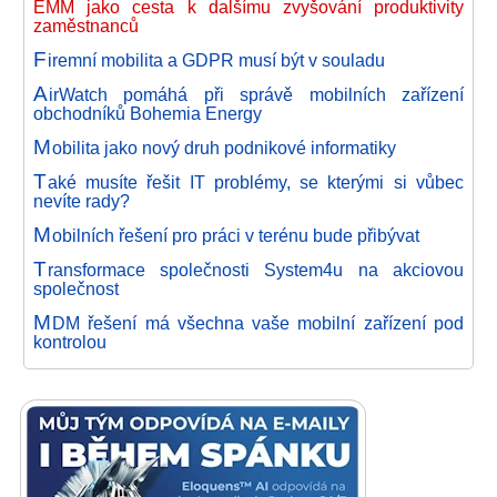
EMM jako cesta k dalšímu zvyšování produktivity
zaměstnanců
F
iremní mobilita a GDPR musí být v souladu
A
irWatch pomáhá při správě mobilních zařízení
obchodníků Bohemia Energy
M
obilita jako nový druh podnikové informatiky
T
aké musíte řešit IT problémy, se kterými si vůbec
nevíte rady?
M
obilních řešení pro práci v terénu bude přibývat
T
ransformace společnosti System4u na akciovou
společnost
M
DM řešení má všechna vaše mobilní zařízení pod
kontrolou