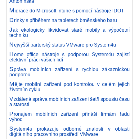
Antonínská
M
igrace do Microsoft Intune s pomocí nástroje IDOT
D
rinky s příběhem na tabletech brněnského baru
J
ak ekologicky likvidovat staré mobily a výpočetní
techniku
N
ejvyšší parterský status VMware pro System4u
H
ome office nástroje s podporou System4u zajistí
efektivní práci vašich lidí
S
práva mobilních zařízení s rychlou zákaznickou
podporou
M
ějte mobilní zařízení pod kontrolou v celém jejich
životním cyklu
V
zdálená správa mobilních zařízení šetří spoustu času
a starostí
P
ronájem mobilních zařízení přináší firmám řadu
výhod
S
ystem4u prokazuje odborné znalosti v oblasti
digitálního pracovního prostředí VMware