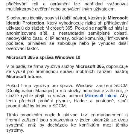
přidělování rolí a oprávnění lze například vyžadovat
multifaktorové ověření nebo schválení jiným uživatelem.
S ochranou identity souvisí i další nástroj, kterým je
Microsoft
Identiti Protection
, který vyhodnocuje rizika při přihlašování
uživatelů do služeb Microsoft 365. Pokud se například hlásí z
anonimizované sítě, z nestandardní zeměpisné oblasti,
neobvyklého času, či IP adresy, odkud komunikují infikované
počítače, přihlášení se zablokuje nebo je vynucen další
ověřovací faktor.
Microsoft 365 a správa Windows 10
V případě, že firma využívá služby
Microsoft 365
, doporučuje
se využít pro hromadnou správu mobilních zařízení nástroj
Microsoft Intune
.
Pokud firma využívá pro správu Windows zařízení SCCM
(Configuration Manager) a má stovky nebo tisíce zařízení, je
složité rychle přejít na správu pomocí
Microsoft Intune
. Aby
tento přechod proběhl plynule, hladce a postupně, stačí
propojit služby Intune a SCCM.
Tímto propojením dojde k aktivaci tzv. co-management a
firemní zařízení jsou spravována v jeden okamžik ze dvou
systémů, aniž by docházelo ke konfliktům mezi těmito
systémy.