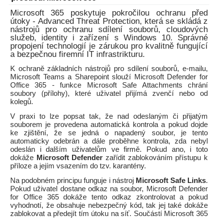
Microsoft 365 poskytuje pokročilou ochranu před
útoky - Advanced Threat Protection, která se skládá z
nástrojů pro ochranu sdílení souborů, cloudových
služeb, identity i zařízení s Windows 10. Správné
propojení technologií je zárukou pro kvalitně fungující
a bezpečnou firemní IT infrastrikturu.
K ochraně základních nástrojů pro sdílení souborů, e-mailu,
Microsoft Teams a Sharepoint slouží Microsoft Defender for
Office 365 - funkce Microsoft Safe Attachments chrání
soubory (přílohy), které uživatel přijímá zvenčí nebo od
kolegů.
V praxi to lze popsat tak, že nad odeslaným či přijatým
souborem je provedena automatická kontrola a pokud dojde
ke zjištění, že se jedná o napadený soubor, je tento
automaticky odebrán a dále proběhne kontrola, zda nebyl
odeslán i dalším uživatelům ve firmě. Pokud ano, i toto
dokáže
Microsoft Defender
zařídit zablokováním přístupu k
příloze a jejím vsazením do tzv. karantény.
Na podobném principu funguje i nástroj
Microsoft Safe Links
.
Pokud uživatel dostane odkaz na soubor, Microsoft Defender
for Office 365 dokáže tento odkaz zkontrolovat a pokud
vyhodnotí, že obsahuje nebezpečný kód, tak jej také dokáže
zablokovat a předejít tím útoku na síť. Součástí Microsoft 365