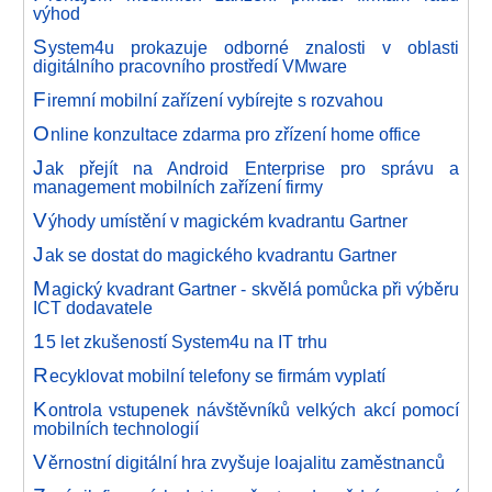
výhod
S
ystem4u prokazuje odborné znalosti v oblasti
digitálního pracovního prostředí VMware
F
iremní mobilní zařízení vybírejte s rozvahou
O
nline konzultace zdarma pro zřízení home office
J
ak přejít na Android Enterprise pro správu a
management mobilních zařízení firmy
V
ýhody umístění v magickém kvadrantu Gartner
J
ak se dostat do magického kvadrantu Gartner
M
agický kvadrant Gartner - skvělá pomůcka při výběru
ICT dodavatele
1
5 let zkušeností System4u na IT trhu
R
ecyklovat mobilní telefony se firmám vyplatí
K
ontrola vstupenek návštěvníků velkých akcí pomocí
mobilních technologií
V
ěrnostní digitální hra zvyšuje loajalitu zaměstnanců