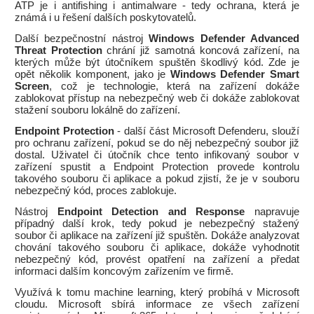
ATP je i antifishing i antimalware - tedy ochrana, která je
známá i u řešení dalších poskytovatelů.
Další bezpečnostní nástroj
Windows Defender Advanced
Threat Protection
chrání již samotná koncová zařízení, na
kterých může být útočníkem spuštěn škodlivý kód. Zde je
opět několik komponent, jako je
Windows Defender Smart
Screen
, což je technologie, která na zařízení dokáže
zablokovat přístup na nebezpečný web či dokáže zablokovat
stažení souboru lokálně do zařízení.
Endpoint Protection
- další část Microsoft Defenderu, slouží
pro ochranu zařízení, pokud se do něj nebezpečný soubor již
dostal. Uživatel či útočník chce tento infikovaný soubor v
zařízení spustit a Endpoint Protection provede kontrolu
takového souboru či aplikace a pokud zjistí, že je v souboru
nebezpečný kód, proces zablokuje.
Nástroj
Endpoint Detection and Response
napravuje
případný další krok, tedy pokud je nebezpečný stažený
soubor či aplikace na zařízení již spuštěn. Dokáže analyzovat
chování takového souboru či aplikace, dokáže vyhodnotit
nebezpečný kód, provést opatření na zařízení a předat
informaci dalším koncovým zařízením ve firmě.
Využívá k tomu machine learning, který probíhá v Microsoft
cloudu. Microsoft sbírá informace ze všech zařízení