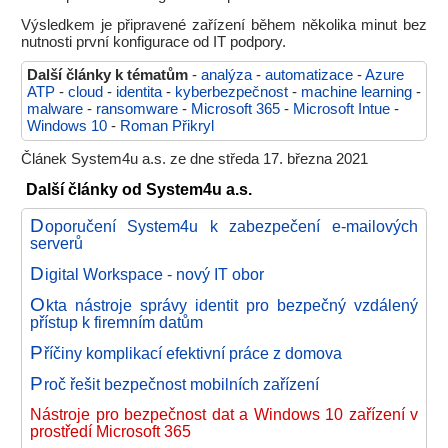
Výsledkem je připravené zařízení během několika minut bez
nutnosti první konfigurace od IT podpory.
Další články k tématům
-
analýza
-
automatizace
-
Azure
ATP
-
cloud
-
identita
-
kyberbezpečnost
-
machine learning
-
malware
-
ransomware
-
Microsoft 365
-
Microsoft Intue
-
Windows 10
-
Roman Přikryl
Článek System4u a.s. ze dne středa 17. března 2021
Další články od System4u a.s.
D
oporučení System4u k zabezpečení e-mailových
serverů
D
igital Workspace - nový IT obor
O
kta nástroje správy identit pro bezpečný vzdálený
přístup k firemním datům
P
říčiny komplikací efektivní práce z domova
P
roč řešit bezpečnost mobilních zařízení
Nástroje pro bezpečnost dat a Windows 10 zařízení v
prostředí Microsoft 365