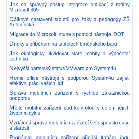
J
ak na správný postup integrace aplikací z rodiny
Microsoft 365
D
álkové nastavení tabletů pro žáky a pedagogy ZŠ
Antonínská
M
igrace do Microsoft Intune s pomocí nástroje IDOT
D
rinky s příběhem na tabletech brněnského baru
J
ak ekologicky likvidovat staré mobily a výpočetní
techniku
N
ejvyšší parterský status VMware pro System4u
H
ome office nástroje s podporou System4u zajistí
efektivní práci vašich lidí
S
práva mobilních zařízení s rychlou zákaznickou
podporou
M
ějte mobilní zařízení pod kontrolou v celém jejich
životním cyklu
V
zdálená správa mobilních zařízení šetří spoustu času
a starostí
P
ronájem mobilních zařízení přináší firmám řadu