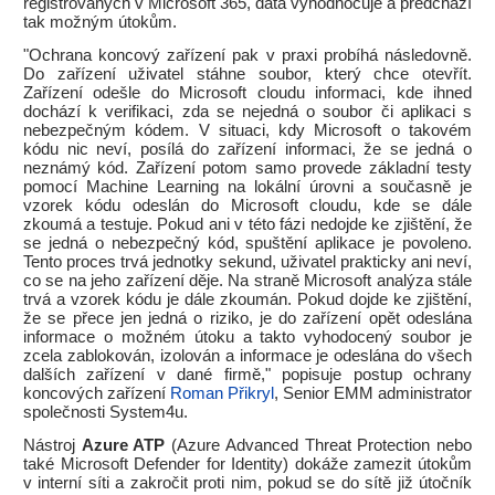
registrovaných v Microsoft 365, data vyhodnocuje a předchází
tak možným útokům.
"Ochrana koncový zařízení pak v praxi probíhá následovně.
Do zařízení uživatel stáhne soubor, který chce otevřít.
Zařízení odešle do Microsoft cloudu informaci, kde ihned
dochází k verifikaci, zda se nejedná o soubor či aplikaci s
nebezpečným kódem. V situaci, kdy Microsoft o takovém
kódu nic neví, posílá do zařízení informaci, že se jedná o
neznámý kód. Zařízení potom samo provede základní testy
pomocí Machine Learning na lokální úrovni a současně je
vzorek kódu odeslán do Microsoft cloudu, kde se dále
zkoumá a testuje. Pokud ani v této fázi nedojde ke zjištění, že
se jedná o nebezpečný kód, spuštění aplikace je povoleno.
Tento proces trvá jednotky sekund, uživatel prakticky ani neví,
co se na jeho zařízení děje. Na straně Microsoft analýza stále
trvá a vzorek kódu je dále zkoumán. Pokud dojde ke zjištění,
že se přece jen jedná o riziko, je do zařízení opět odeslána
informace o možném útoku a takto vyhodocený soubor je
zcela zablokován, izolován a informace je odeslána do všech
dalších zařízení v dané firmě," popisuje postup ochrany
koncových zařízení
Roman Přikryl
, Senior EMM administrator
společnosti System4u.
Nástroj
Azure ATP
(Azure Advanced Threat Protection nebo
také Microsoft Defender for Identity) dokáže zamezit útokům
v interní síti a zakročit proti nim, pokud se do sítě již útočník