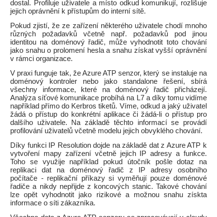
dostal. Profiluje uživatele a místo odkud komunikují, rozlišuje
jejich oprávnění k přístupům do interní sítě.
Pokud zjistí, že ze zařízení některého uživatele chodí mnoho
různých požadavků včetně např. požadavků pod jinou
identitou na doménový řadič, může vyhodnotit toto chování
jako snahu o prolomení hesla a snahu získat vyšší oprávnění
v rámci organizace.
V praxi funguje tak, že Azure ATP senzor, který se instaluje na
doménový kontroler nebo jako standalone řešení, sbírá
všechny informace, které na doménový řadič přicházejí.
Analýza síťové komunikace probíhá na L7 a díky tomu vidíme
například přímo do Kerbros tiketů. Víme, odkud a jaký uživatel
žádá o přístup do konkrétní aplikace či žádá-li o přístup pro
dalšího uživatele. Na základě těchto informací se provádí
profilování uživatelů včetně modelu jejich obvyklého chování.
Díky funkci IP Resolution dojde na základě dat z Azure ATP k
vytvoření mapy zařízení včetně jejich IP adresy a funkce.
Toho se využije například pokud útočník pošle dotaz na
replikaci dat na doménový řadič z IP adresy osobního
počítače - replikační příkazy si vyměňují pouze doménové
řadiče a nikdy nepřijde z koncových stanic. Takové chování
lze opět vyhodnotit jako rizikové a možnou snahu získta
informace o síti zákazníka.