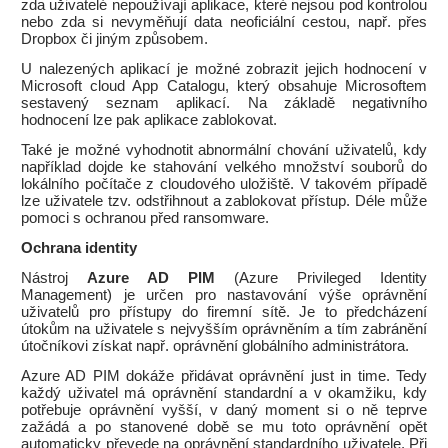
zda uživatelé nepoužívají aplikace, které nejsou pod kontrolou
nebo zda si nevyměňují data neoficiální cestou, např. přes
Dropbox či jiným způsobem.
U nalezených aplikací je možné zobrazit jejich hodnocení v
Microsoft cloud App Catalogu, který obsahuje Microsoftem
sestavený seznam aplikací. Na základě negativního
hodnocení lze pak aplikace zablokovat.
Také je možné vyhodnotit abnormální chování uživatelů, kdy
například dojde ke stahování velkého množství souborů do
lokálního počítače z cloudového uložiště. V takovém případě
lze uživatele tzv. odstřihnout a zablokovat přístup. Déle může
pomoci s ochranou před ransomware.
Ochrana identity
Nástroj
Azure AD PIM
(Azure Privileged Identity
Management) je určen pro nastavování výše oprávnění
uživatelů pro přístupy do firemní sítě. Je to předcházení
útokům na uživatele s nejvyšším oprávněním a tím zabránění
útočníkovi získat např. oprávnění globálního administrátora.
Azure AD PIM dokáže přidávat oprávnění just in time. Tedy
každý uživatel má oprávnění standardní a v okamžiku, kdy
potřebuje oprávnění vyšší, v daný moment si o ně teprve
zažádá a po stanovené době se mu toto oprávnění opět
automaticky převede na oprávnění standardního uživatele. Při