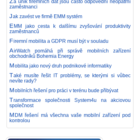
Z
a únik firemních dat jsou často odpovědní neopatrní
zaměstnanci
J
ak zavést ve firmě EMM systém
E
MM jako cesta k dalšímu zvyšování produktivity
zaměstnanců
F
iremní mobilita a GDPR musí být v souladu
A
irWatch pomáhá při správě mobilních zařízení
obchodníků Bohemia Energy
M
obilita jako nový druh podnikové informatiky
T
aké musíte řešit IT problémy, se kterými si vůbec
nevíte rady?
M
obilních řešení pro práci v terénu bude přibývat
T
ransformace společnosti System4u na akciovou
společnost
M
DM řešení má všechna vaše mobilní zařízení pod
kontrolou