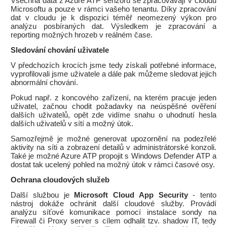
Všechna data z Azure ATP senzoru se zpracovávají v cloudu
Microsoftu a pouze v rámci vašeho tenantu. Díky zpracování
dat v cloudu je k dispozici téměř neomezený výkon pro
analýzu posbíraných dat. Výsledkem je zpracování a
reporting možných hrozeb v reálném čase.
Sledování chování uživatele
V předchozích krocích jsme tedy získali potřebné informace,
vyprofilovali jsme uživatele a dále pak můžeme sledovat jejich
abnormální chování.
Pokud např. z koncového zařízení, na kterém pracuje jeden
uživatel, začnou chodit požadavky na neúspěšné ověření
dalších uživatelů, opět zde vidíme snahu o uhodnutí hesla
dalších uživatelů v sítí a možný útok.
Samozřejmě je možné generovat upozornění na podezřelé
aktivity na síti a zobrazení detailů v administrátorské konzoli.
Také je možné Azure ATP propojit s Windows Defender ATP a
dostat tak ucelený pohled na možný útok v rámci časové osy.
Ochrana cloudových služeb
Další službou je
Microsoft Cloud App Security
- tento
nástroj dokáže ochránit další cloudové služby. Provádí
analýzu síťové komunikace pomocí instalace sondy na
Firewall či Proxy server s cílem odhalit tzv. shadow IT, tedy