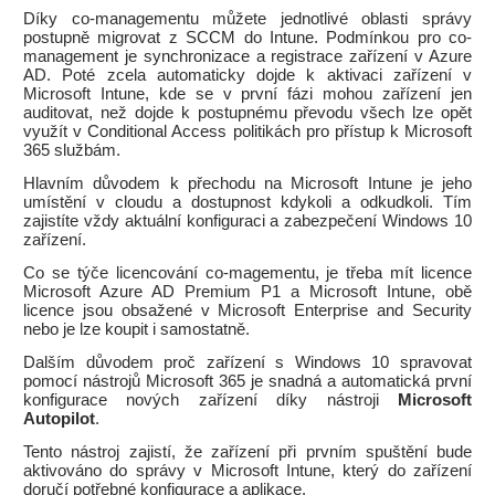
Díky co-managementu můžete jednotlivé oblasti správy
postupně migrovat z SCCM do Intune. Podmínkou pro co-
management je synchronizace a registrace zařízení v Azure
AD. Poté zcela automaticky dojde k aktivaci zařízení v
Microsoft Intune, kde se v první fázi mohou zařízení jen
auditovat, než dojde k postupnému převodu všech lze opět
využít v Conditional Access politikách pro přístup k Microsoft
365 službám.
Hlavním důvodem k přechodu na Microsoft Intune je jeho
umístění v cloudu a dostupnost kdykoli a odkudkoli. Tím
zajistíte vždy aktuální konfiguraci a zabezpečení Windows 10
zařízení.
Co se týče licencování co-magementu, je třeba mít licence
Microsoft Azure AD Premium P1 a Microsoft Intune, obě
licence jsou obsažené v Microsoft Enterprise and Security
nebo je lze koupit i samostatně.
Dalším důvodem proč zařízení s Windows 10 spravovat
pomocí nástrojů Microsoft 365 je snadná a automatická první
konfigurace nových zařízení díky nástroji
Microsoft
Autopilot
.
Tento nástroj zajistí, že zařízení při prvním spuštění bude
aktivováno do správy v Microsoft Intune, který do zařízení
doručí potřebné konfigurace a aplikace.