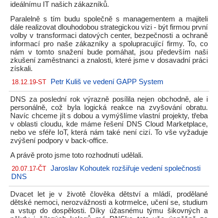
ideálnímu IT našich zákazníků.
Paralelně s tím budu společně s managementem a majiteli
dále realizovat dlouhodobou strategickou vizi - být firmou první
volby v transformaci datových center, bezpečnosti a ochraně
informací pro naše zákazníky a spolupracující firmy. To, co
nám v tomto snažení bude pomáhat, jsou především naši
zkušení zaměstnanci a znalosti, které jsme v dosavadní práci
získali.
Petr Kuliš ve vedení GAPP System
18.12.19-ST
DNS za poslední rok výrazně posílila nejen obchodně, ale i
personálně, což byla logická reakce na zvyšování obratu.
Navíc chceme jít s dobou a vymýšlíme vlastní projekty, třeba
v oblasti cloudu, kde máme řešení DNS Cloud Marketplace,
nebo ve sféře IoT, která nám také není cizí. To vše vyžaduje
zvýšení podpory v back-office.
A právě proto jsme toto rozhodnutí udělali.
Jaroslav Kohoutek rozšiřuje vedení společnosti
20.07.17-ČT
DNS
Dvacet let je v životě člověka dětství a mládí, prodělané
dětské nemoci, nerozvážnosti a kotrmelce, učení se, studium
a vstup do dospělosti. Díky úžasnému týmu šikovných a