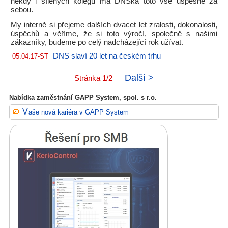
někdy i šílených kolegů má DNSka toto vše úspěšně za
sebou.
My interně si přejeme dalších dvacet let zralosti, dokonalosti,
úspěchů a věříme, že si toto výročí, společně s našimi
zákazníky, budeme po celý nadcházející rok užívat.
DNS slaví 20 let na českém trhu
05.04.17-ST
Další >
Stránka 1/2
Nabídka zaměstnání GAPP System, spol. s r.o.
Vaše nová kariéra v GAPP System