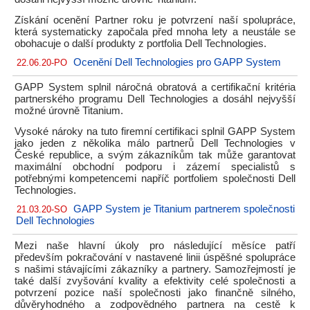
Získání ocenění Partner roku je potvrzení naší spolupráce,
která systematicky započala před mnoha lety a neustále se
obohacuje o další produkty z portfolia Dell Technologies.
Ocenění Dell Technologies pro GAPP System
22.06.20-PO
GAPP System splnil náročná obratová a certifikační kritéria
partnerského programu Dell Technologies a dosáhl nejvyšší
možné úrovně Titanium.
Vysoké nároky na tuto firemní certifikaci splnil GAPP System
jako jeden z několika málo partnerů Dell Technologies v
České republice, a svým zákazníkům tak může garantovat
maximální obchodní podporu i zázemí specialistů s
potřebnými kompetencemi napříč portfoliem společnosti Dell
Technologies.
GAPP System je Titanium partnerem společnosti
21.03.20-SO
Dell Technologies
Mezi naše hlavní úkoly pro následující měsíce patří
především pokračování v nastavené linii úspěšné spolupráce
s našimi stávajícími zákazníky a partnery. Samozřejmostí je
také další zvyšování kvality a efektivity celé společnosti a
potvrzení pozice naší společnosti jako finančně silného,
důvěryhodného a zodpovědného partnera na cestě k