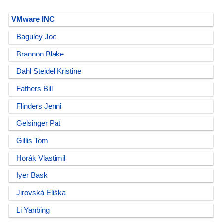
VMware INC
Baguley Joe
Brannon Blake
Dahl Steidel Kristine
Fathers Bill
Flinders Jenni
Gelsinger Pat
Gillis Tom
Horák Vlastimil
Iyer Bask
Jirovská Eliška
Li Yanbing